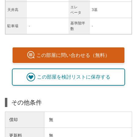
エレ
天井高
3基
ベータ
基準階坪
駐車場
-
-
数
この
部屋
に問い合わせる（無料）
この
部屋
を検討リストに保存する
その他条件
償却
無
更新料
無