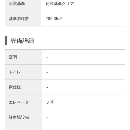
耐震基準
耐震基準クリア
基準階坪数
262.35坪
設備詳細
空調
-
トイレ
-
床仕様
-
エレベータ
3 基
駐車場設備
-