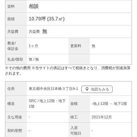
相談
賃料
10.79坪
(
35.7
㎡)
面積
無
共益
費
共益費
敷金/
1ヶ月
更新料
無
保証金
礼金/
償却
無
/
無
※
その他の費用
※当サイトの表記はすべて税抜きとなり、消費税が別途加算
されます。
東京都中央区日本橋３丁目9-1
住所
地図をみる
SRC / 地上12階・地下
構造
規模
-
地上12階
・ 地下1階
1階
主な
用途
-
竣工
2021年12月
入居
契約
形態
-
-
可能日