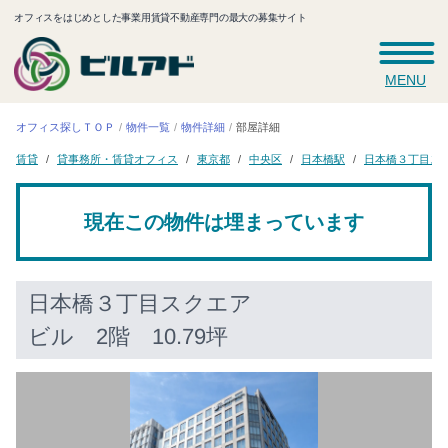
オフィスをはじめとした事業用賃貸不動産専門の最大の募集サイト
MENU
オフィス探しＴＯＰ
物件一覧
物件詳細
部屋詳細
日本橋３丁目ス
貸事務所・賃貸オフィス
日本橋駅
東京都
中央区
賃貸
現在この物件は埋まっています
日本橋３丁目スクエア
ビル
2階 10.79坪