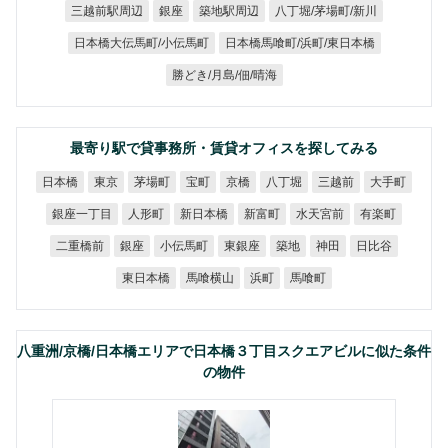
八丁堀/茅場町/新川
三越前駅周辺
築地駅周辺
銀座
日本橋馬喰町/浜町/東日本橋
日本橋大伝馬町/小伝馬町
勝どき/月島/佃/晴海
最寄り駅で貸事務所・賃貸オフィスを探してみる
日本橋
茅場町
八丁堀
三越前
大手町
東京
宝町
京橋
銀座一丁目
新日本橋
水天宮前
人形町
新富町
有楽町
二重橋前
小伝馬町
東銀座
日比谷
銀座
築地
神田
東日本橋
馬喰横山
馬喰町
浜町
八重洲/京橋/日本橋エリアで日本橋３丁目スクエアビルに似た条件
の物件