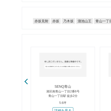
青山一丁
赤坂見附
溜池山王
乃木坂
赤坂
クエアビル
SENQ青山
丁目
港区南青山一丁目2番6号
歩5分
青山一丁目駅 徒歩2分
5.6坪
る
詳細を見る