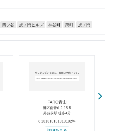
虎ノ門ヒルズ
四ツ谷
神谷町
虎ノ門
麹町
FARO青山
港区南青山2-15-5
港区
外苑前駅 徒歩4分
外苑
6.181818181818182坪
6.181
詳細を見る