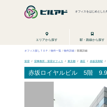
オフィスをはじめとした
駅・路線から探す
エリアから探す
オフィス探しＴＯＰ
物件一覧
物件詳細
部屋詳細
貸事務所・賃貸オフィス
赤坂見附駅
東京都
賃貸
港区
赤坂ロイヤルビル
5階 9.