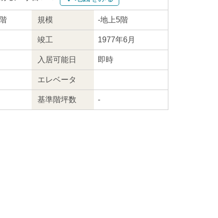
5階
規模
-
地上5階
竣工
1977年6月
入居
可能日
即時
エレ
ベータ
基準階坪数
-