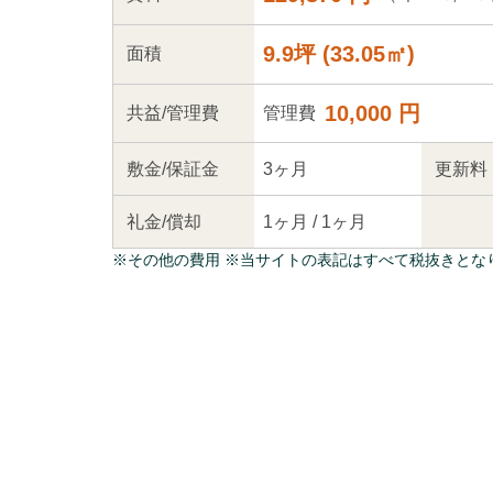
9.9坪
(
33.05
㎡)
面積
10,000 円
共益
/管理
費
管理費
敷金/
保証金
3ヶ月
更新料
礼金/
償却
1ヶ月
/
1ヶ月
※
その他の費用
※当サイトの表記はすべて税抜きとな