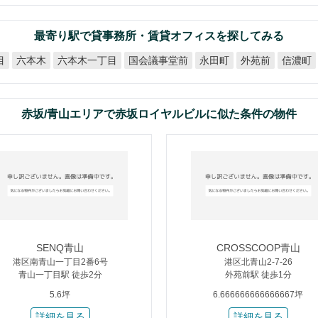
最寄り駅で貸事務所・賃貸オフィスを探してみる
六本木一丁目
国会議事堂前
目
六本木
永田町
外苑前
信濃町
赤坂/青山エリアで赤坂ロイヤルビルに似た条件の物件
SENQ青山
CROSSCOOP青山
港区南青山一丁目2番6号
港区北青山2-7-26
青山一丁目駅 徒歩2分
外苑前駅 徒歩1分
5.6坪
6.666666666666667坪
詳細を見る
詳細を見る