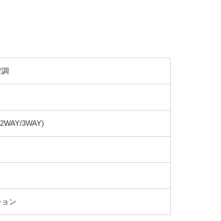
空調
2WAY/3WAY)
ション