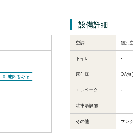
設備詳細
空調
個別
トイレ
-
床仕様
OA無(
地図をみる
エレベータ
-
駐車場設備
-
その他
マン