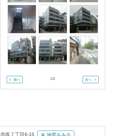
1
/
2
前へ
次へ
赤坂７丁目6-15
地図をみる