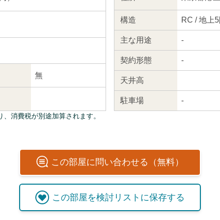
構造
RC / 地上
主な
用途
-
契約
形態
-
無
天井高
駐車場
-
り、消費税が別途加算されます。
この
部屋
に問い合わせる（無料）
この
部屋
を検討リストに保存する