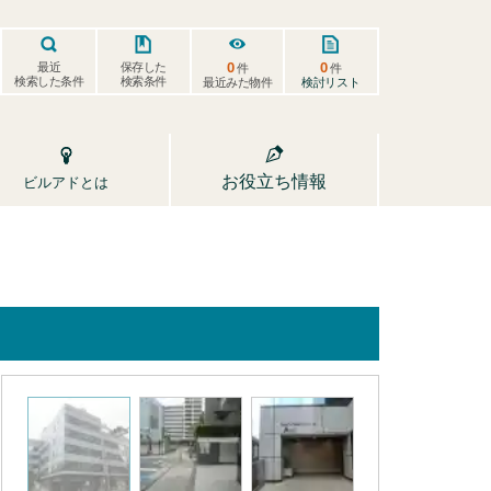
0
0
保存した
最近
件
件
検索した条件
検索条件
検討リスト
最近みた物件
お役立ち情報
ビルアドとは