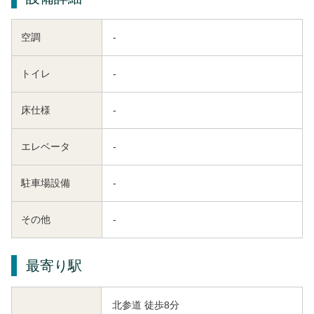
空調
-
トイレ
-
床仕様
-
エレベータ
-
駐車場設備
-
その他
-
最寄り駅
北参道 徒歩8分