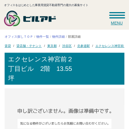
オフィスをはじめとした事業用賃貸不動産専門の最大の募集サイト
MENU
オフィス探しＴＯＰ
物件一覧
物件詳細
部屋詳細
エクセレンス神宮前２
貸店舗・テナント
北参道駅
東京都
渋谷区
賃貸
エクセレンス神宮前２
丁目ビル
2階 13.55
坪