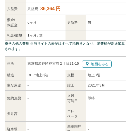
36,364 円
共益
費
共益費
敷金/
6ヶ月
更新料
無
保証金
礼金/
償却
1ヶ月
/
無
※
その他の費用
※当サイトの表記はすべて税抜きとなり、消費税が別途加算
されます。
東京都渋谷区神宮前２丁目21-15
住所
地図をみる
構造
RC / 地上3階
規模
地上3階
主な
用途
-
竣工
2021年3月
入居
契約
形態
-
即時
可能日
エレ
天井高
-
ベータ
基準階坪
駐車場
-
-