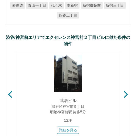
青山一丁目
新宿御苑前
新宿三丁目
表参道
代々木
南新宿
四谷三丁目
渋谷/神宮前エリアでエクセレンス神宮前２丁目ビルに似た条件の
物件
武居ビル
渋谷区神宮前５丁目
明治神宮前駅 徒歩5分
12坪
詳細を見る