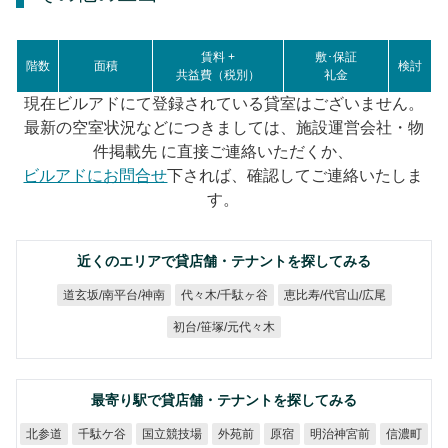
賃料 +
敷･保証
階数
面積
検討
共益費（税別）
礼金
現在ビルアドにて登録されている貸室はございません。
最新の空室状況などにつきましては、施設運営会社・物
件掲載先 に直接ご連絡いただくか、
ビルアドにお問合せ
下されば、確認してご連絡いたしま
す。
近くのエリアで貸店舗・テナントを探してみる
道玄坂/南平台/神南
恵比寿/代官山/広尾
代々木/千駄ヶ谷
初台/笹塚/元代々木
最寄り駅で貸店舗・テナントを探してみる
国立競技場
明治神宮前
千駄ケ谷
北参道
外苑前
信濃町
原宿