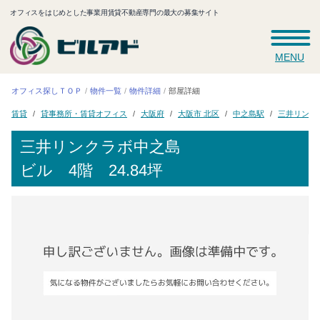
オフィスをはじめとした事業用賃貸不動産専門の最大の募集サイト
MENU
オフィス探しＴＯＰ
物件一覧
物件詳細
部屋詳細
三井リンク
貸事務所・賃貸オフィス
大阪市 北区
中之島駅
大阪府
賃貸
三井リンクラボ中之島
ビル
4階 24.84坪