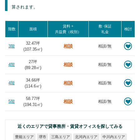
算されます。
賃料 +
敷･保証
階数
面積
検討
共益費（税別）
礼金
32.47坪
相談
3階
相談/無
(
107.35
㎡)
27坪
相談
4階
相談/無
(
89.28
㎡)
34.66坪
相談
4階
相談/無
(
114.6
㎡)
58.77坪
相談
5階
相談/無
(
194.31
㎡)
近くのエリアで貸事務所・賃貸オフィスを探してみる
北河内エリア
中川内エリア
豊能エリア
三島エリア
堺市