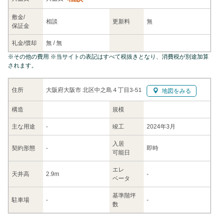
敷金/
相談
更新料
無
保証金
礼金/
償却
無
/
無
※
その他の費用
※当サイトの表記はすべて税抜きとなり、消費税が別途加算
されます。
大阪府大阪市 北区中之島４丁目3-51
住所
地図をみる
構造
規模
主な
用途
-
竣工
2024年3月
入居
契約
形態
-
即時
可能日
エレ
天井高
2.9m
-
ベータ
基準階坪
駐車場
-
-
数