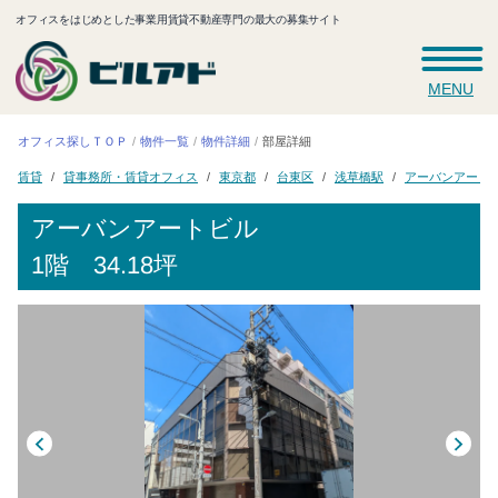
オフィスをはじめとした事業用賃貸不動産専門の最大の募集サイト
MENU
オフィス探しＴＯＰ
物件一覧
物件詳細
部屋詳細
貸事務所・賃貸オフィス
アーバンアート
浅草橋駅
東京都
台東区
賃貸
アーバンアートビル
1階 34.18坪