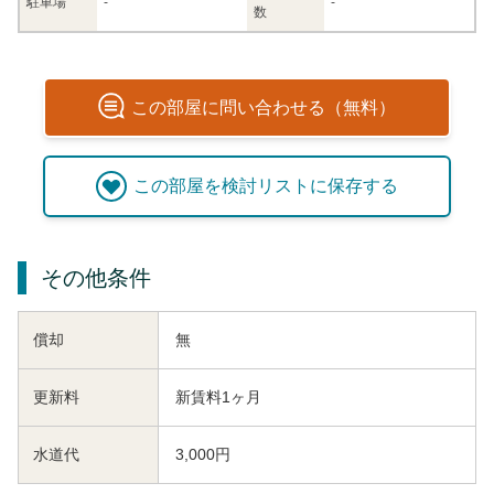
駐車場
-
-
数
この
部屋
に問い合わせる（無料）
この
部屋
を検討リストに保存する
その他条件
償却
無
更新料
新賃料1ヶ月
水道代
3,000円