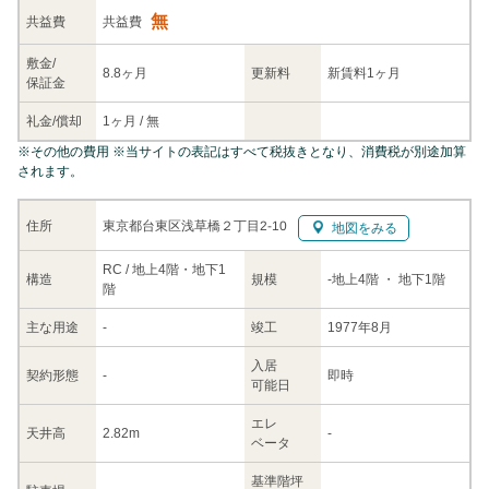
無
共益
費
共益費
敷金/
8.8ヶ月
更新料
新賃料1ヶ月
保証金
礼金/
償却
1ヶ月
/
無
※
その他の費用
※当サイトの表記はすべて税抜きとなり、消費税が別途加算
されます。
東京都台東区浅草橋２丁目2-10
住所
地図をみる
RC / 地上4階・地下1
構造
規模
-
地上4階
・ 地下1階
階
主な
用途
-
竣工
1977年8月
入居
契約
形態
-
即時
可能日
エレ
天井高
2.82m
-
ベータ
基準階坪