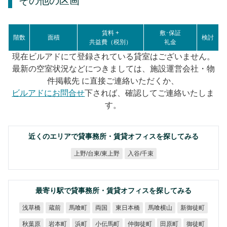
その他の区画
賃料 +
敷･保証
階数
面積
検討
共益費（税別）
礼金
現在ビルアドにて登録されている貸室はございません。
最新の空室状況などにつきましては、施設運営会社・物
件掲載先 に直接ご連絡いただくか、
ビルアドにお問合せ
下されば、確認してご連絡いたしま
す。
近くのエリアで貸事務所・賃貸オフィスを探してみる
上野/台東/東上野
入谷/千束
最寄り駅で貸事務所・賃貸オフィスを探してみる
東日本橋
馬喰横山
新御徒町
浅草橋
馬喰町
蔵前
両国
小伝馬町
仲御徒町
秋葉原
岩本町
田原町
御徒町
浜町