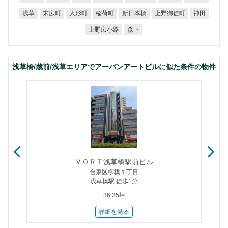
上野御徒町
新日本橋
末広町
人形町
稲荷町
浅草
神田
上野広小路
森下
浅草橋/蔵前/浅草エリアでアーバンアートビルに似た条件の物件
ＶＯＲＴ浅草橋駅前ビル
台東区柳橋１丁目
浅草橋駅 徒歩1分
36.35坪
詳細を見る