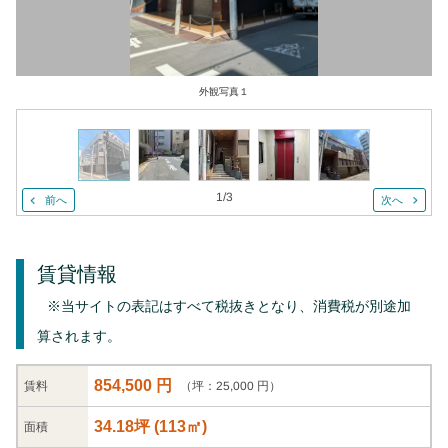
外観写真１
1
/
3
前へ
次へ
賃貸情報
※当サイトの表記はすべて税抜きとなり、消費税が別途加
算されます。
854,500 円
（坪：25,000 円）
賃料
34.18坪
(
113
㎡)
面積