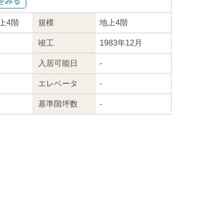
をみる
地上4階
規模
地上4階
竣工
1983年12月
入居
可能日
-
エレ
ベータ
-
基準階坪数
-