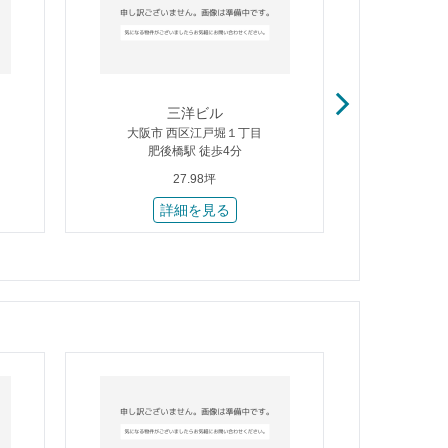
三洋ビル
公
大阪市 西区江戸堀１丁目
大阪市
肥後橋駅 徒歩4分
肥後
27.98坪
詳細を見る