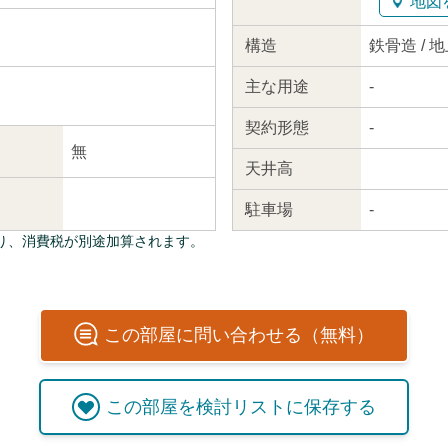
地図
構造
鉄骨造 / 
主な
用途
-
契約
形態
-
無
天井高
駐車場
-
り、消費税が別途加算されます。
この
部屋
に問い合わせる（無料）
この
部屋
を検討リストに保存する