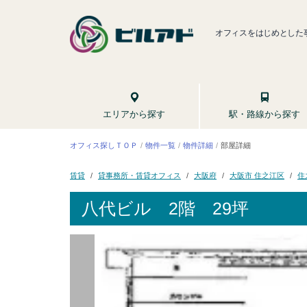
オフィスをはじめとした
駅・路線から探す
エリアから探す
オフィス探しＴＯＰ
物件一覧
物件詳細
部屋詳細
貸事務所・賃貸オフィス
大阪市 住之江区
住
大阪府
賃貸
八代ビル
2階 29坪