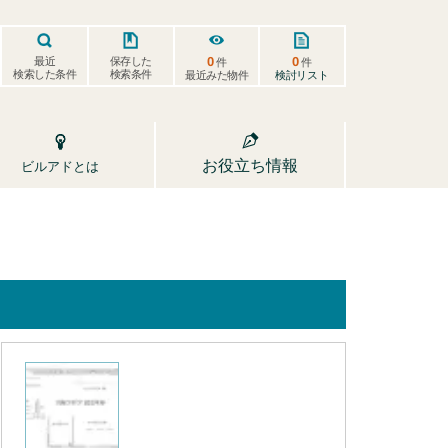
0
0
保存した
最近
件
件
検索した条件
検索条件
検討リスト
最近みた物件
お役立ち情報
ビルアドとは