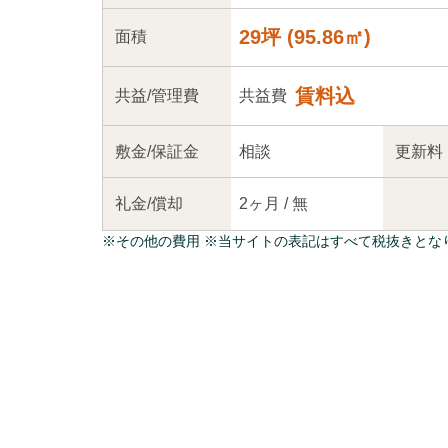
29坪
(
95.86
㎡)
面積
賃料込
共益
/管理
費
共益費
敷金/
保証金
相談
更新料
礼金/
償却
2ヶ月
/
無
※
その他の費用
※当サイトの表記はすべて税抜きとな