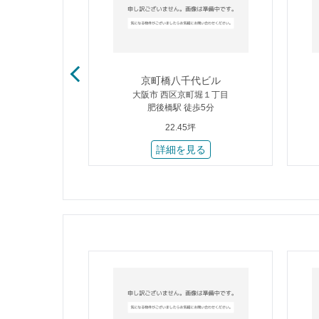
ビル
京町橋八千代ビル
堀１丁目
大阪市 西区京町堀１丁目
歩3分
肥後橋駅 徒歩5分
22.45坪
る
詳細を見る