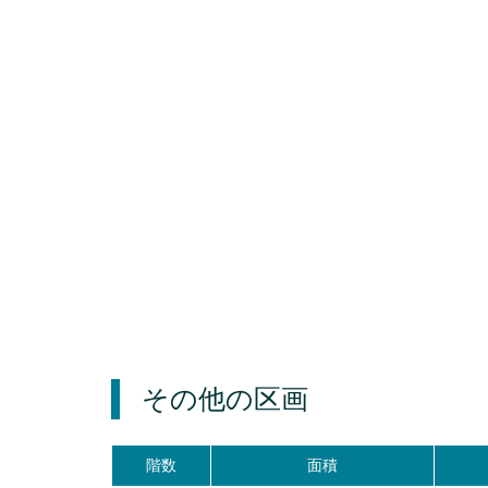
その他の区画
階数
面積