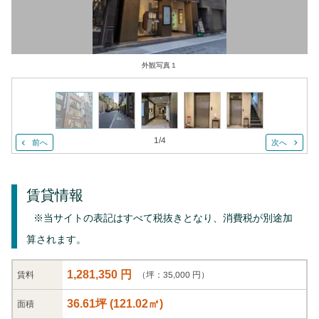
外観写真１
1
/
4
前へ
次へ
賃貸情報
※当サイトの表記はすべて税抜きとなり、消費税が別途加
算されます。
1,281,350 円
（坪：35,000 円）
賃料
36.61坪
(
121.02
㎡)
面積