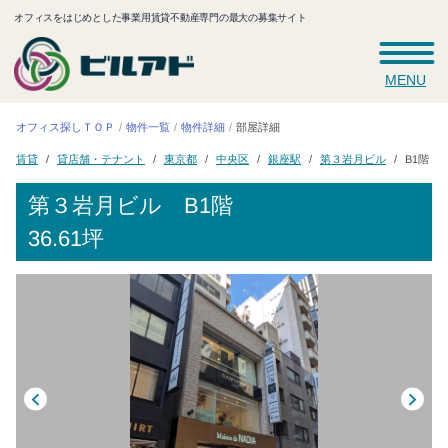
オフィスをはじめとした事業用賃貸不動産専門の最大の募集サイト
MENU
オフィス探しＴＯＰ
物件一覧
物件詳細
部屋詳細
貸店舗・テナント
第３岩月ビル
B1階 36
東京都
中央区
銀座駅
賃貸
第３岩月ビル
B1階
36.61坪