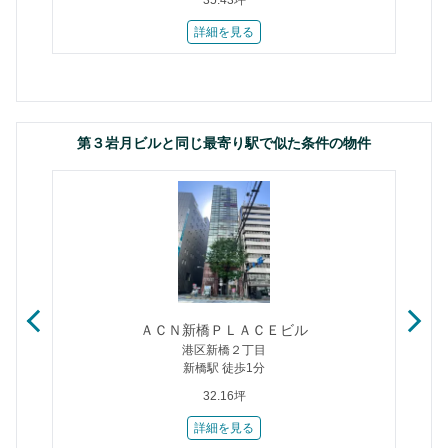
35.43坪
詳細を見る
第３岩月ビルと同じ最寄り駅で似た条件の物件
ＡＣＮ新橋ＰＬＡＣＥビル
港区新橋２丁目
新橋駅 徒歩1分
32.16坪
詳細を見る