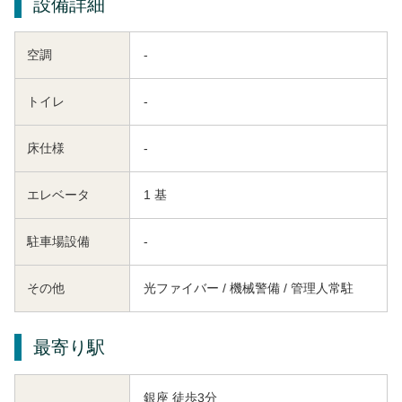
設備詳細
空調
-
トイレ
-
床仕様
-
エレベータ
1 基
駐車場設備
-
その他
光ファイバー / 機械警備 / 管理人常駐
最寄り駅
銀座 徒歩3分