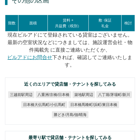
その他の区画
賃料 +
敷･保証
階数
面積
検討
共益費（税別）
礼金
現在ビルアドにて登録されている貸室はございません。
最新の空室状況などにつきましては、施設運営会社・物
件掲載先 に直接ご連絡いただくか、
ビルアドにお問合せ
下されば、確認してご連絡いたしま
す。
近くのエリアで貸店舗・テナントを探してみる
八重洲/京橋/日本橋
八丁堀/茅場町/新川
三越前駅周辺
築地駅周辺
日本橋馬喰町/浜町/東日本橋
日本橋大伝馬町/小伝馬町
勝どき/月島/佃/晴海
最寄り駅で貸店舗・テナントを探してみる