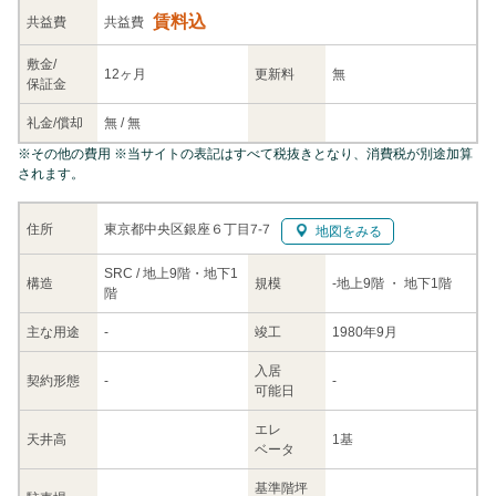
賃料込
共益
費
共益費
敷金/
12ヶ月
更新料
無
保証金
礼金/
償却
無
/
無
※
その他の費用
※当サイトの表記はすべて税抜きとなり、消費税が別途加算
されます。
東京都中央区銀座６丁目7-7
住所
地図をみる
SRC / 地上9階・地下1
構造
規模
-
地上9階
・ 地下1階
階
主な
用途
-
竣工
1980年9月
入居
契約
形態
-
-
可能日
エレ
天井高
1基
ベータ
基準階坪