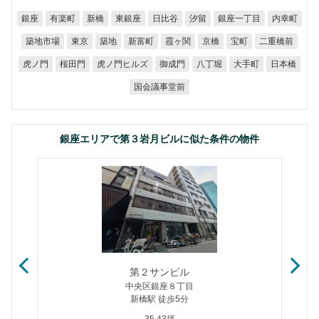
銀座一丁目
有楽町
東銀座
日比谷
内幸町
銀座
新橋
汐留
築地市場
二重橋前
新富町
霞ヶ関
東京
築地
京橋
宝町
虎ノ門ヒルズ
虎ノ門
桜田門
御成門
八丁堀
大手町
日本橋
国会議事堂前
銀座エリアで第３岩月ビルに似た条件の物件
第２サンビル
中央区銀座８丁目
新橋駅 徒歩5分