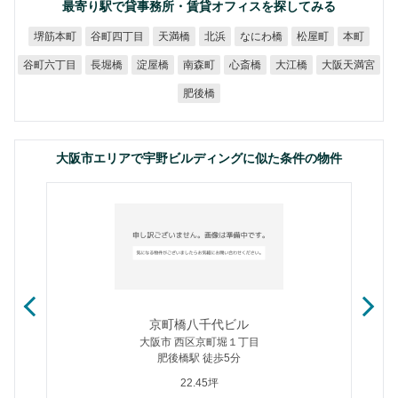
最寄り駅で貸事務所・賃貸オフィスを探してみる
谷町四丁目
堺筋本町
なにわ橋
天満橋
松屋町
北浜
本町
谷町六丁目
大阪天満宮
長堀橋
淀屋橋
南森町
心斎橋
大江橋
肥後橋
大阪市エリアで宇野ビルディングに似た条件の物件
京町橋八千代ビル
大阪市 西区京町堀１丁目
肥後橋駅 徒歩5分
22.45坪