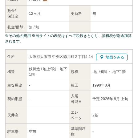
敷金/
12ヶ月
更新料
無
保証金
礼金/
償却
無
/
無
※
その他の費用
※当サイトの表記はすべて税抜きとなり、消費税が別途加算
されます。
大阪府大阪市 中央区徳井町２丁目4-14
住所
地図をみる
鉄骨造 / 地上9階・地下
構造
規模
-
地上9階
・ 地下1階
1階
主な
用途
-
竣工
1990年8月
入居
契約
形態
-
予定 2026年 9月 上旬
可能日
エレ
天井高
2基
ベータ
基準階坪
駐車場
空無
-
数