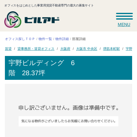
オフィスをはじめとした事業用賃貸不動産専門の最大の募集サイト
MENU
オフィス探しＴＯＰ
物件一覧
物件詳細
部屋詳細
貸事務所・賃貸オフィス
宇野ビ
大阪市 中央区
堺筋本町駅
大阪府
賃貸
宇野ビルディング
6
階 28.37坪