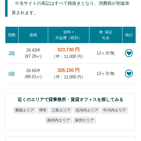
※当サイトの表記はすべて税抜きとなり、消費税が別途加
算されます。
賃料 +
敷･保証
階数
面積
検討
共益費（税別）
礼金
323,730 円
29.43坪
2階
12ヶ月/無
(
97.28
㎡)
（坪：11,000 円）
326,150 円
29.65坪
6階
12ヶ月/無
(
98.01
㎡)
（坪：11,000 円）
近くのエリアで貸事務所・賃貸オフィスを探してみる
北河内エリア
中川内エリア
豊能エリア
三島エリア
堺市
南河内エリア
泉州エリア