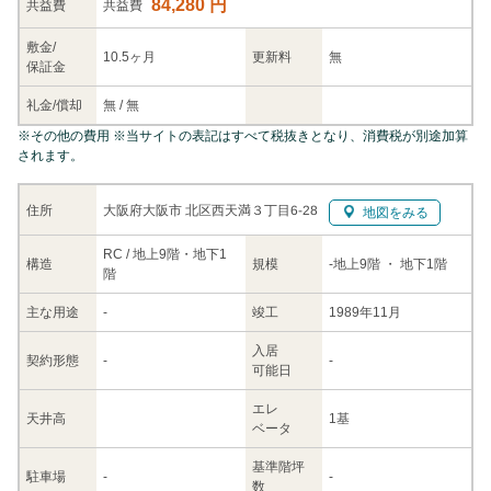
84,280 円
共益
費
共益費
敷金/
10.5ヶ月
更新料
無
保証金
礼金/
償却
無
/
無
※
その他の費用
※当サイトの表記はすべて税抜きとなり、消費税が別途加算
されます。
大阪府大阪市 北区西天満３丁目6-28
住所
地図をみる
RC / 地上9階・地下1
構造
規模
-
地上9階
・ 地下1階
階
主な
用途
-
竣工
1989年11月
入居
契約
形態
-
-
可能日
エレ
天井高
1基
ベータ
基準階坪
駐車場
-
-
数