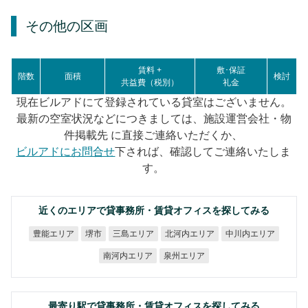
その他の区画
賃料 +
敷･保証
階数
面積
検討
共益費（税別）
礼金
現在ビルアドにて登録されている貸室はございません。
最新の空室状況などにつきましては、施設運営会社・物
件掲載先 に直接ご連絡いただくか、
ビルアドにお問合せ
下されば、確認してご連絡いたしま
す。
近くのエリアで貸事務所・賃貸オフィスを探してみる
北河内エリア
中川内エリア
豊能エリア
三島エリア
堺市
南河内エリア
泉州エリア
最寄り駅で貸事務所・賃貸オフィスを探してみる