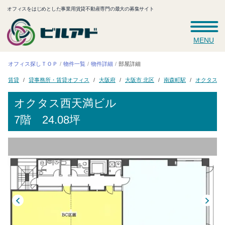
オフィスをはじめとした事業用賃貸不動産専門の最大の募集サイト
MENU
オフィス探しＴＯＰ
物件一覧
物件詳細
部屋詳細
貸事務所・賃貸オフィス
オクタス西
大阪市 北区
南森町駅
大阪府
賃貸
オクタス西天満ビル
7階 24.08坪