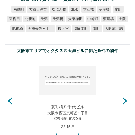
大阪天満宮
なにわ橋
南森町
大江橋
淀屋橋
北浜
扇町
大阪梅田
東梅田
北新地
天満橋
中崎町
渡辺橋
天満
大阪
天神橋筋六丁目
大阪城北詰
堺筋本町
肥後橋
桜ノ宮
本町
大阪市エリアでオクタス西天満ビルに似た条件の物件
京町橋八千代ビル
大阪市 西区京町堀１丁目
肥後橋駅 徒歩5分
22.45坪