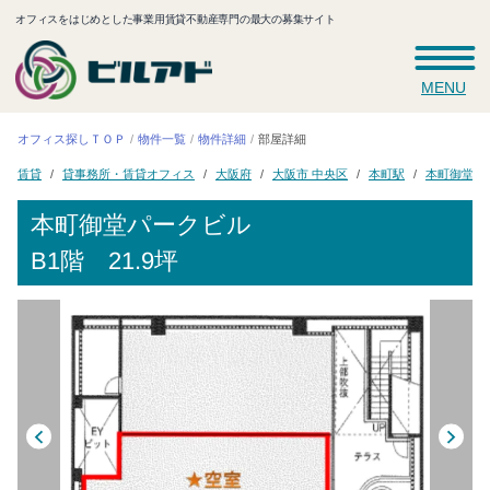
オフィスをはじめとした事業用賃貸不動産専門の最大の募集サイト
MENU
オフィス探しＴＯＰ
物件一覧
物件詳細
部屋詳細
貸事務所・賃貸オフィス
本町御堂パ
大阪市 中央区
大阪府
本町駅
賃貸
本町御堂パークビル
B1階 21.9坪