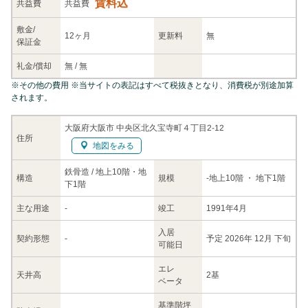
賃料込
共益
費
共益費
敷金/
12ヶ月
更新料
無
保証金
礼金/
償却
無
/
無
※
その他の費用
※当サイトの表記はすべて税抜きとなり、消費税が別途加算
されます。
大阪府大阪市 中央区北久宝寺町４丁目2-12
住所
地図をみる
鉄骨造 / 地上10階・地
構造
規模
-
地上10階
・ 地下1階
下1階
主な
用途
-
竣工
1991年4月
入居
契約
形態
-
予定 2026年 12月 下旬
可能日
エレ
天井高
2基
ベータ
基準階坪