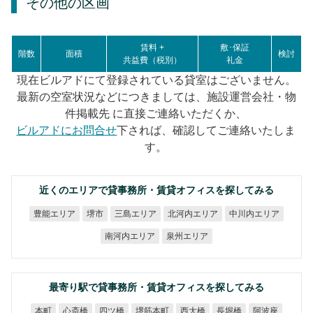
その他の区画
賃料 +
敷･保証
階数
面積
検討
共益費（税別）
礼金
現在ビルアドにて登録されている貸室はございません。
最新の空室状況などにつきましては、施設運営会社・物
件掲載先 に直接ご連絡いただくか、
ビルアドにお問合せ
下されば、確認してご連絡いたしま
す。
近くのエリアで貸事務所・賃貸オフィスを探してみる
北河内エリア
中川内エリア
豊能エリア
三島エリア
堺市
南河内エリア
泉州エリア
最寄り駅で貸事務所・賃貸オフィスを探してみる
堺筋本町
心斎橋
四ツ橋
西大橋
長堀橋
阿波座
本町