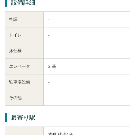
設備詳細
空調
-
トイレ
-
床仕様
-
エレベータ
2 基
駐車場設備
-
その他
-
最寄り駅
本町 徒歩4分