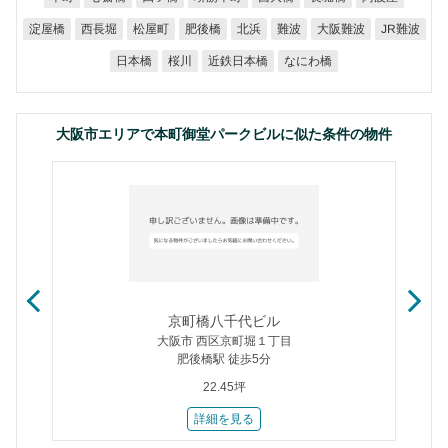
大阪難波
JR難波
淀屋橋
西長堀
松屋町
肥後橋
北浜
難波
近鉄日本橋
なにわ橋
日本橋
桜川
大阪市エリアで本町御堂パークビルに似た条件の物件
京町橋八千代ビル
大阪市 西区京町堀１丁目
肥後橋駅 徒歩5分
22.45坪
詳細を見る