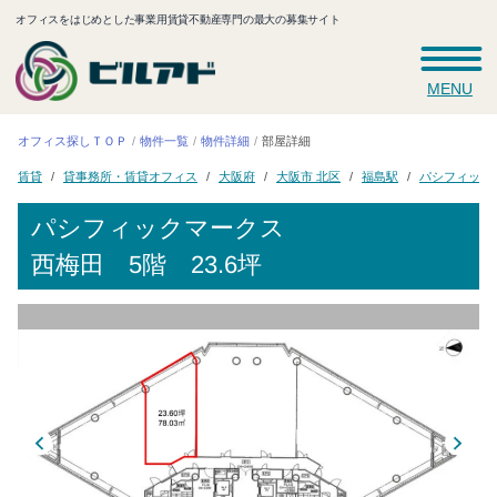
オフィスをはじめとした事業用賃貸不動産専門の最大の募集サイト
MENU
オフィス探しＴＯＰ
物件一覧
物件詳細
部屋詳細
パシフィック
貸事務所・賃貸オフィス
大阪市 北区
大阪府
福島駅
賃貸
パシフィックマークス
西梅田
5階 23.6坪