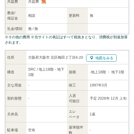
無
共益
費
共益費
敷金/
相談
更新料
無
保証金
礼金/
償却
無
/
無
※
その他の費用
※当サイトの表記はすべて税抜きとなり、消費税が別途加算
されます。
大阪府大阪市 北区梅田２丁目6-20
住所
地図をみる
SRC / 地上18階・地下
構造
規模
-
地上18階
・ 地下1階
1階
主な
用途
-
竣工
1997年3月
入居
契約
形態
-
予定 2026年 12月 上旬
可能日
エレ
天井高
1基
ベータ
基準階坪
駐車場
空有
-
数