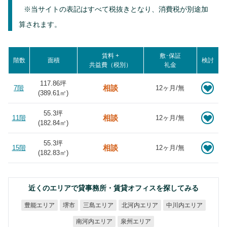
※当サイトの表記はすべて税抜きとなり、消費税が別途加
算されます。
賃料 +
敷･保証
階数
面積
検討
共益費（税別）
礼金
117.86坪
相談
7階
12ヶ月/無
(
389.61
㎡)
55.3坪
相談
11階
12ヶ月/無
(
182.84
㎡)
55.3坪
相談
15階
12ヶ月/無
(
182.83
㎡)
近くのエリアで貸事務所・賃貸オフィスを探してみる
北河内エリア
中川内エリア
豊能エリア
三島エリア
堺市
南河内エリア
泉州エリア