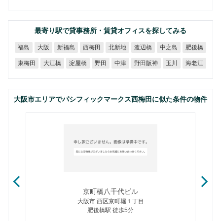
最寄り駅で貸事務所・賃貸オフィスを探してみる
新福島
西梅田
北新地
渡辺橋
中之島
肥後橋
福島
大阪
野田阪神
東梅田
大江橋
淀屋橋
海老江
野田
中津
玉川
大阪市エリアでパシフィックマークス西梅田に似た条件の物件
京町橋八千代ビル
大阪市 西区京町堀１丁目
肥後橋駅 徒歩5分