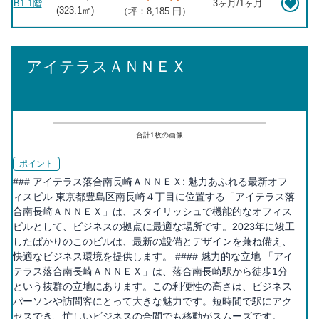
B1-1階
3ヶ月/1ヶ月
(
323.1
㎡)
（坪：8,185 円）
アイテラスＡＮＮＥＸ
合計
1
枚の画像
ポイント
### アイテラス落合南長崎ＡＮＮＥＸ: 魅力あふれる最新オフ
ィスビル 東京都豊島区南長崎４丁目に位置する「アイテラス落
合南長崎ＡＮＮＥＸ」は、スタイリッシュで機能的なオフィス
ビルとして、ビジネスの拠点に最適な場所です。2023年に竣工
したばかりのこのビルは、最新の設備とデザインを兼ね備え、
快適なビジネス環境を提供します。 #### 魅力的な立地 「アイ
テラス落合南長崎ＡＮＮＥＸ」は、落合南長崎駅から徒歩1分
という抜群の立地にあります。この利便性の高さは、ビジネス
パーソンや訪問客にとって大きな魅力です。短時間で駅にアク
セスでき、忙しいビジネスの合間でも移動がスムーズです。