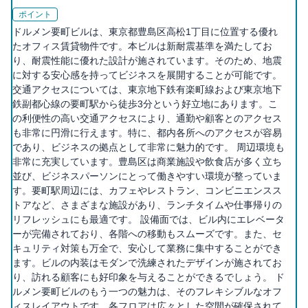
ポイント
ドルメン要町ビルは、東京都豊島区高松1丁目に位置する優れ
たオフィス賃貸物件です。本ビルは新耐震基準を満たしてお
り、耐震性能に優れた設計が施されています。そのため、地震
に対する安心感を持ってビジネスを展開することが可能です。
交通アクセスについては、東京地下鉄有楽町線および東京地下
鉄副都心線の要町駅から徒歩3分という好立地にあります。こ
の利便性の高い交通アクセスにより、通勤や顧客とのアクセス
も非常に円滑に行えます。特に、都内各所へのアクセスが容易
であり、ビジネスの拠点として非常に魅力的です。 周辺環境も
非常に充実しています。豊島区は商業施設や飲食店が多く立ち
並び、ビジネスパーソンにとって働きやすい環境が整っていま
す。要町駅周辺には、カフェやレストラン、コンビニエンスス
トアなど、さまざまな施設があり、ランチタイムや仕事帰りの
リフレッシュにも最適です。 設備面では、ビル内にエレベータ
ーが完備されており、各階への移動もスムーズです。また、セ
キュリティ対策も万全で、安心して業務に集中することができ
ます。ビルの内装はモダンで洗練されたデザインが施されてお
り、訪れる顧客にも好印象を与えることができるでしょう。 ド
ルメン要町ビルのもう一つの魅力は、そのフレキシブルなオフ
ィスレイアウトです。各フロアは広々とした空間が確保されて