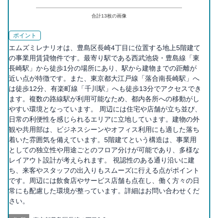
合計
13
枚の画像
ポイント
エムズミレナリオは、豊島区長崎4丁目に位置する地上5階建て
の事業用賃貸物件です。最寄り駅である西武池袋・豊島線「東
長崎駅」から徒歩1分の場所にあり、駅から建物までの距離が
近い点が特徴です。また、東京都大江戸線「落合南長崎駅」へ
は徒歩12分、有楽町線「千川駅」へも徒歩13分でアクセスでき
ます。複数の路線駅が利用可能なため、都内各所への移動がし
やすい環境となっています。 周辺には住宅や店舗が立ち並び、
日常の利便性を感じられるエリアに立地しています。建物の外
観や共用部は、ビジネスシーンやオフィス利用にも適した落ち
着いた雰囲気を備えています。5階建てという構造は、事業用
としての独立性や用途ごとのフロア分けが可能であり、多様な
レイアウト設計が考えられます。 視認性のある通り沿いに建
ち、来客やスタッフの出入りもスムーズに行える点がポイント
です。周辺には飲食店やサービス店舗も点在し、働く方々の日
常にも配慮した環境が整っています。詳細はお問い合わせくだ
さい。