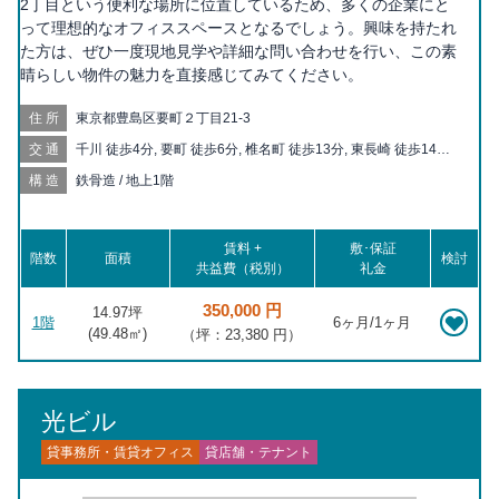
2丁目という便利な場所に位置しているため、多くの企業にと
って理想的なオフィススペースとなるでしょう。興味を持たれ
た方は、ぜひ一度現地見学や詳細な問い合わせを行い、この素
晴らしい物件の魅力を直接感じてみてください。
住所
東京都豊島区要町２丁目21-3
交通
千川 徒歩4分, 要町 徒歩6分, 椎名町 徒歩13分, 東長崎 徒歩14分,
池袋 徒歩17分, 小竹向原 徒歩18分, 落合南長崎 徒歩20分
構造
鉄骨造 / 地上1階
賃料 +
敷･保証
階数
面積
検討
共益費（税別）
礼金
350,000 円
14.97坪
1階
6ヶ月/1ヶ月
(
49.48
㎡)
（坪：23,380 円）
光ビル
貸事務所・賃貸オフィス
貸店舗・テナント