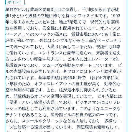
ポイント
星野館ビルは豊島区要町3丁目に位置し、千川駅からわずか徒
歩1分という抜群の立地に誇りを持つオフィスビルです。1993
年に竣工されたこのビルは、地上7階建てで、現代的な耐震構
造を採用しており、安全性にも配慮されています。オフィスス
ペースとしてのスペックの高さは、賃貸市場においても非常に
評価が高いです。 外観はシンプルながらも上品なベージュカラ
ーで統一されており、大通りに面しているため、視認性も非常
に優れています。エントランスは豪華に造られ、来訪者を迎え
るにふさわしい印象を与えます。ビル内にはエレベーターが1
基設置されており、スムーズな移動をサポートしています。 ビ
ルの内部設備も充実しており、各フロアにはトイレと給湯室が
配されています。基準階面積は約46.54坪で、ほぼ正方形に近
い形状のため、オフィスレイアウトの自由度が高く、効率的な
空間利用が可能です。また、柱が最小限に抑えられているた
め、開放感あるオフィス空間を実現しています。 ビル内部には
「要湯」という銭湯が入居しており、ビジネスマンにはリフレ
ッシュの場としても利用されています。このようなユニークな
テナントがあることも、星野館ビルの独自の魅力の一つです。
さらに、スクールやクリニックなども入居しており、多様なニ
ーズに対応する環境が整っています。 周辺環境も素晴らしく、