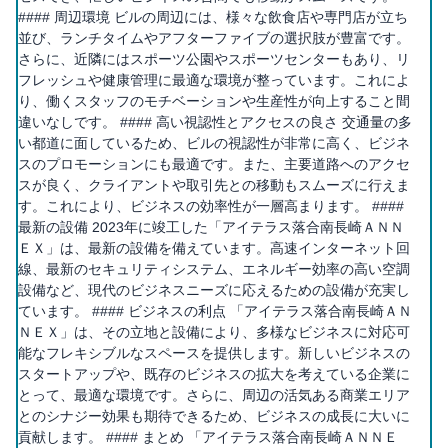
#### 周辺環境 ビルの周辺には、様々な飲食店や専門店が立ち
並び、ランチタイムやアフターファイブの選択肢が豊富です。
さらに、近隣にはスポーツ公園やスポーツセンターもあり、リ
フレッシュや健康管理に最適な環境が整っています。これによ
り、働くスタッフのモチベーションや生産性が向上すること間
違いなしです。 #### 高い視認性とアクセスの良さ 交通量の多
い都道に面しているため、ビルの視認性が非常に高く、ビジネ
スのプロモーションにも最適です。また、主要道路へのアクセ
スが良く、クライアントや取引先との移動もスムーズに行えま
す。これにより、ビジネスの効率性が一層高まります。 ####
最新の設備 2023年に竣工した「アイテラス落合南長崎ＡＮＮ
ＥＸ」は、最新の設備を備えています。高速インターネット回
線、最新のセキュリティシステム、エネルギー効率の高い空調
設備など、現代のビジネスニーズに応えるための設備が充実し
ています。 #### ビジネスの利点 「アイテラス落合南長崎ＡＮ
ＮＥＸ」は、その立地と設備により、多様なビジネスに対応可
能なフレキシブルなスペースを提供します。新しいビジネスの
スタートアップや、既存のビジネスの拡大を考えている企業に
とって、最適な環境です。さらに、周辺の活気ある商業エリア
とのシナジー効果も期待できるため、ビジネスの成長に大いに
貢献します。 #### まとめ 「アイテラス落合南長崎ＡＮＮＥ