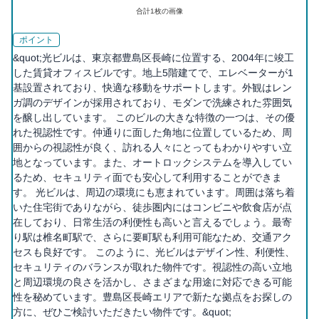
合計
1
枚の画像
ポイント
&quot;光ビルは、東京都豊島区長崎に位置する、2004年に竣工
した賃貸オフィスビルです。地上5階建てで、エレベーターが1
基設置されており、快適な移動をサポートします。外観はレン
ガ調のデザインが採用されており、モダンで洗練された雰囲気
を醸し出しています。 このビルの大きな特徴の一つは、その優
れた視認性です。仲通りに面した角地に位置しているため、周
囲からの視認性が良く、訪れる人々にとってもわかりやすい立
地となっています。また、オートロックシステムを導入してい
るため、セキュリティ面でも安心して利用することができま
す。 光ビルは、周辺の環境にも恵まれています。周囲は落ち着
いた住宅街でありながら、徒歩圏内にはコンビニや飲食店が点
在しており、日常生活の利便性も高いと言えるでしょう。最寄
り駅は椎名町駅で、さらに要町駅も利用可能なため、交通アク
セスも良好です。 このように、光ビルはデザイン性、利便性、
セキュリティのバランスが取れた物件です。視認性の高い立地
と周辺環境の良さを活かし、さまざまな用途に対応できる可能
性を秘めています。豊島区長崎エリアで新たな拠点をお探しの
方に、ぜひご検討いただきたい物件です。&quot;