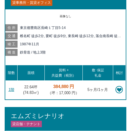
貸事務所・賃貸オフィス
画像なし
住所
東京都豊島区長崎１丁目5-14
交通
椎名町 徒歩2分, 要町 徒歩9分, 東長崎 徒歩12分, 落合南長崎 徒歩
14分, 千川 徒歩15分, 池袋 徒歩16分, 目白 徒歩17分, 下落合 徒歩
竣工
1987年11月
17分, 中井 徒歩20分
構造
鉄骨造 / 地上3階
賃料 +
敷･保証
階数
面積
検討
共益費（税別）
礼金
384,880 円
22.64坪
1階
5ヶ月/1ヶ月
(
74.83
㎡)
（坪：17,000 円）
エムズミレナリオ
貸店舗・テナント