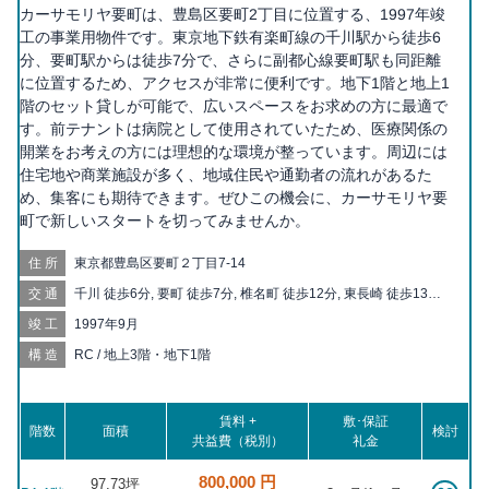
カーサモリヤ要町は、豊島区要町2丁目に位置する、1997年竣
工の事業用物件です。東京地下鉄有楽町線の千川駅から徒歩6
分、要町駅からは徒歩7分で、さらに副都心線要町駅も同距離
に位置するため、アクセスが非常に便利です。地下1階と地上1
階のセット貸しが可能で、広いスペースをお求めの方に最適で
す。前テナントは病院として使用されていたため、医療関係の
開業をお考えの方には理想的な環境が整っています。周辺には
住宅地や商業施設が多く、地域住民や通勤者の流れがあるた
め、集客にも期待できます。ぜひこの機会に、カーサモリヤ要
町で新しいスタートを切ってみませんか。
住所
東京都豊島区要町２丁目7-14
交通
千川 徒歩6分, 要町 徒歩7分, 椎名町 徒歩12分, 東長崎 徒歩13分,
池袋 徒歩17分, 小竹向原 徒歩18分, 落合南長崎 徒歩19分
竣工
1997年9月
構造
RC / 地上3階・地下1階
賃料 +
敷･保証
階数
面積
検討
共益費（税別）
礼金
800,000 円
97.73坪