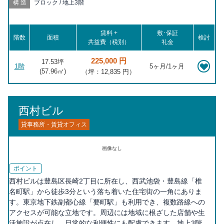
構造
ブロック / 地上3階
賃料 +
敷･保証
階数
面積
検討
共益費（税別）
礼金
225,000 円
17.53坪
1階
5ヶ月/1ヶ月
(
57.96
㎡)
（坪：12,835 円）
西村ビル
貸事務所・賃貸オフィス
画像なし
ポイント
西村ビルは豊島区長崎2丁目に所在し、西武池袋・豊島線「椎
名町駅」から徒歩3分という落ち着いた住宅街の一角にありま
す。東京地下鉄副都心線「要町駅」も利用でき、複数路線への
アクセスが可能な立地です。周辺には地域に根ざした店舗や生
活施設が点在し、日常的な利便性にも配慮できます。地上3階