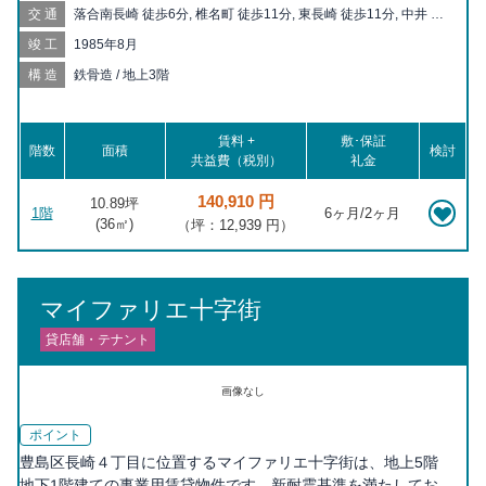
交通
落合南長崎 徒歩6分, 椎名町 徒歩11分, 東長崎 徒歩11分, 中井 徒
歩12分, 下落合 徒歩14分, 要町 徒歩18分, 落合 徒歩18分, 千川 徒
竣工
1985年8月
歩20分
構造
鉄骨造 / 地上3階
賃料 +
敷･保証
階数
面積
検討
共益費（税別）
礼金
140,910 円
10.89坪
1階
6ヶ月/2ヶ月
(
36
㎡)
（坪：12,939 円）
マイファリエ十字街
貸店舗・テナント
画像なし
ポイント
豊島区長崎４丁目に位置するマイファリエ十字街は、地上5階
地下1階建ての事業用賃貸物件です。新耐震基準を満たしてお