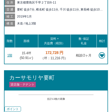
住所
東京都豊島区千早２丁目6-11
交通
要町 徒歩7分, 椎名町 徒歩11分, 千川 徒歩11分, 東長崎 徒歩10分,
落合南長崎 徒歩15分, 池袋 徒歩17分, 小竹向原 徒歩20分
竣工
2019年1月
構造
木造 / 地上3階
賃料 +
敷･保証
階数
面積
検討
共益費（税別）
礼金
172,728 円
15.4坪
1階
相談/2ヶ月
(
50.91
㎡)
（坪：11,216 円）
カーサモリヤ要町
貸店舗・テナント
合計
13
枚の画像
ポイント