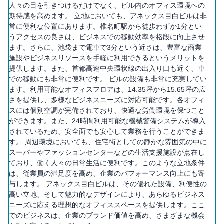
人々の目を引きつけるだけでなく、ビル内のオフィス環境への
期待感を高めます。 立地においても、アネックス目白ビルは非
常に便利な位置にあります。椎名町駅から徒歩わずか1分とい
うアクセスの良さは、ビジネスでの移動効率を格段に向上させ
ます。さらに、池袋まで電車で3分という近さは、豊富な商業
施設やビジネスリソースを手軽に利用できるというメリットを
提供します。また、首都高速中央環状線の出入り口も近く、車
での移動にも非常に便利です。 ビルの設備も非常に充実してい
ます。利用可能なオフィスフロアは、14.35坪から15.65坪の広
さを提供し、多様なビジネスニーズに対応可能です。各オフィ
スには個別空調が完備されており、快適な労働環境を保つこと
ができます。また、24時間利用可能な機械警備システムが導入
されているため、安全面でも安心して業務を行うことができま
す。 周辺環境においても、住宅街としての静かな雰囲気の中に
スーパーやファッションセンターなどの生活支援施設が点在し
ており、働く人々の日常生活に便利です。このような立地条件
は、従業員の満足度を高め、企業のパフォーマンス向上にも寄
与します。 アネックス目白ビルは、その優れた設備、利便性の
高い立地、そして魅力的なデザインにより、あらゆるビジネス
ニーズに応える理想的なオフィススペースを提供します。ここ
でのビジネスは、企業のブランド価値を高め、さまざまな機会