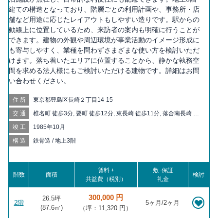
建ての構造となっており、階層ごとの利用計画や、事務所・店
舗など用途に応じたレイアウトもしやすい造りです。駅からの
動線上に位置しているため、来訪者の案内も明確に行うことが
できます。建物の外観や周辺環境が事業活動のイメージ形成に
も寄与しやすく、業種を問わずさまざまな使い方を検討いただ
けます。落ち着いたエリアに位置することから、静かな執務空
間を求める法人様にもご検討いただける建物です。詳細はお問
い合わせください。
住所
東京都豊島区長崎２丁目14-15
交通
椎名町 徒歩3分, 要町 徒歩12分, 東長崎 徒歩11分, 落合南長崎 徒
歩13分, 千川 徒歩14分, 池袋 徒歩16分, 下落合 徒歩18分, 目白 徒
竣工
1985年10月
歩18分, 中井 徒歩20分
構造
鉄骨造 / 地上3階
賃料 +
敷･保証
階数
面積
検討
共益費（税別）
礼金
300,000 円
26.5坪
2階
5ヶ月/2ヶ月
(
87.6
㎡)
（坪：11,320 円）