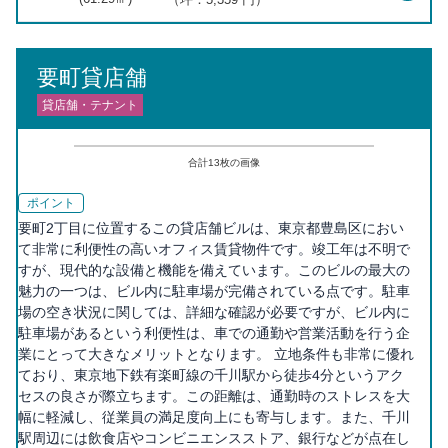
要町貸店舗
貸店舗・テナント
合計
13
枚の画像
ポイント
要町2丁目に位置するこの貸店舗ビルは、東京都豊島区におい
て非常に利便性の高いオフィス賃貸物件です。竣工年は不明で
すが、現代的な設備と機能を備えています。このビルの最大の
魅力の一つは、ビル内に駐車場が完備されている点です。駐車
場の空き状況に関しては、詳細な確認が必要ですが、ビル内に
駐車場があるという利便性は、車での通勤や営業活動を行う企
業にとって大きなメリットとなります。 立地条件も非常に優れ
ており、東京地下鉄有楽町線の千川駅から徒歩4分というアク
セスの良さが際立ちます。この距離は、通勤時のストレスを大
幅に軽減し、従業員の満足度向上にも寄与します。また、千川
駅周辺には飲食店やコンビニエンスストア、銀行などが点在し