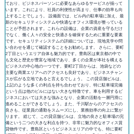
ており、ビジネスパーソンに必要なあらゆるサービスが揃って
います。これにより、社員の利便性が高まり、仕事の効率も向
上することでしょう。 設備面では、ビル内の駐車場に加え、最
新のセキュリティシステムや快適なオフィス環境が整っている
ことが予想されます。これらの設備は、企業の資産を守るだけ
でなく、働く人々の安全と快適さを確保するために重要な要素
です。セキュリティシステムの詳細については、現地見学や問
い合わせを通じて確認することをお勧めします。 さらに、要町
2丁目というエリア自体も魅力的です。豊島区は東京都の中で
も文化と歴史が豊富な地域であり、多くの企業が本社を構える
ビジネスの中心地の一つです。要町2丁目からは、池袋などの
主要な商業エリアへのアクセスも良好であり、ビジネスチャン
スが広がる立地であると言えるでしょう。 この貸店舗ビルは、
上記のような多くの利点を持ち合わせており、特に駐車場完備
という点は他のビルにはない大きな特徴です。車を利用するビ
ジネスにおいては大きな強みとなり、企業の活動を一層円滑に
進めることができるでしょう。また、千川駅からのアクセスの
良さも、従業員の通勤をスムーズにし、業務効率の向上に繋が
ります。 総じて、この貸店舗ビルは、立地の良さと駐車場の完
備という二つの大きな利点を持つ、非常に魅力的なオフィス賃
貸物件です。豊島区というビジネスエリアの中でも、特に要町