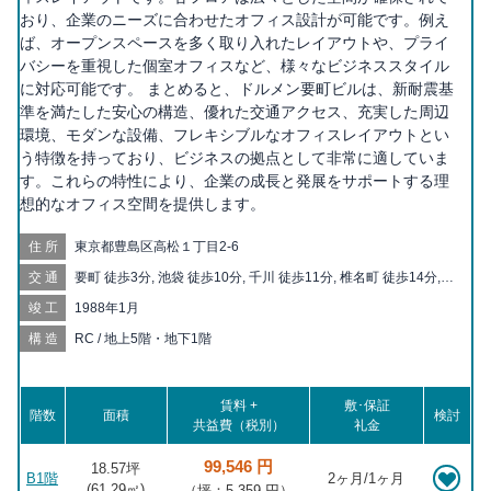
おり、企業のニーズに合わせたオフィス設計が可能です。例え
ば、オープンスペースを多く取り入れたレイアウトや、プライ
バシーを重視した個室オフィスなど、様々なビジネススタイル
に対応可能です。 まとめると、ドルメン要町ビルは、新耐震基
準を満たした安心の構造、優れた交通アクセス、充実した周辺
環境、モダンな設備、フレキシブルなオフィスレイアウトとい
う特徴を持っており、ビジネスの拠点として非常に適していま
す。これらの特性により、企業の成長と発展をサポートする理
想的なオフィス空間を提供します。
住所
東京都豊島区高松１丁目2-6
交通
要町 徒歩3分, 池袋 徒歩10分, 千川 徒歩11分, 椎名町 徒歩14分,
大山 徒歩19分, 東長崎 徒歩20分, 北池袋 徒歩20分
竣工
1988年1月
構造
RC / 地上5階・地下1階
賃料 +
敷･保証
階数
面積
検討
共益費（税別）
礼金
99,546 円
18.57坪
B1階
2ヶ月/1ヶ月
(
61.29
㎡)
（坪：5,359 円）