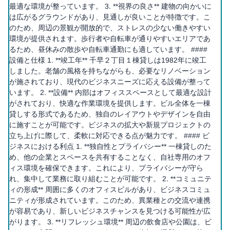
最適な環境が整っています。 3. **視界の良さ** 建物の向かいに
は広がるグラウンドがあり、見通しが良いことが特徴です。こ
のため、周辺の景観が開放的で、ストレスの少ない働きやすい
環境が提供されます。歩行者や自転車が通りやすいエリアであ
るため、昼休みの散歩や自転車通勤にも適しています。 ####
設備と仕様 1. **竣工年** 千早２丁目１棟貸しは1982年に竣工
しました。老舗の風格を持ちながらも、必要なリノベーション
が施されており、現代のビジネスニーズに応える設備が整って
います。 2. **設備** 内部はオフィススペースとして最適な設計
がされており、快適な作業環境を提供します。ビル全体を一棟
貸しする形式であるため、独自のレイアウトやデザインを自由
に施すことが可能です。ビジネスの拡大や新規プロジェクトの
立ち上げに際して、柔軟に対応できる点が魅力です。 #### ビ
ジネスにおける利点 1. **独自性とプライバシー** 一棟貸しのた
め、他の企業とスペースを共有することなく、自社専用のオフ
ィス環境を確保できます。これにより、プライバシーが守ら
れ、集中して業務に取り組むことが可能です。 2. **コミュニテ
ィの形成** 周囲に多くのオフィスビルがあり、ビジネスコミュ
ニティが形成されています。このため、異業種との交流や連携
が容易であり、新しいビジネスチャンスを見つける可能性が広
がります。 3. **リフレッシュ環境** 周辺の飲食店や公園は、ビ