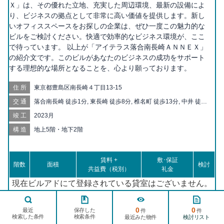
Ｘ」は、その優れた立地、充実した周辺環境、最新の設備によ
り、ビジネスの拠点として非常に高い価値を提供します。新し
いオフィススペースをお探しの企業は、ぜひ一度この魅力的な
ビルをご検討ください。快適で効率的なビジネス環境が、ここ
で待っています。 以上が「アイテラス落合南長崎ＡＮＮＥＸ」
の紹介文です。このビルがあなたのビジネスの成功をサポート
する理想的な場所となることを、心より願っております。
住所
東京都豊島区南長崎４丁目13-15
交通
落合南長崎 徒歩1分, 東長崎 徒歩8分, 椎名町 徒歩13分, 中井 徒歩
14分, 新井薬師前 徒歩17分, 新江古田 徒歩18分, 下落合 徒歩18
竣工
2023月
分, 落合 徒歩20分, 千川 徒歩20分
構造
地上5階・地下2階
賃料 +
敷･保証
階数
面積
検討
共益費（税別）
礼金
現在ビルアドにて登録されている貸室はございません。
最新の空室状況などにつきましては、施設運営会社・物
ページ
件掲載先 に直接ご連絡いただくか、
TOPへ
0
0
保存した
最近
件
件
検索した条件
検索条件
検討リスト
最近みた物件
ビルアドにお問合せ
下されば、確認してご連絡いたしま