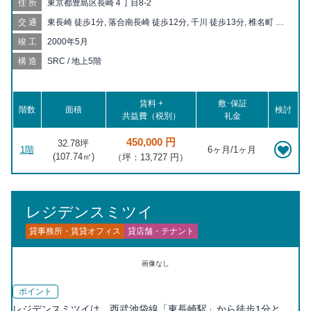
住所
東京都豊島区長崎４丁目8-2
交通
東長崎 徒歩1分, 落合南長崎 徒歩12分, 千川 徒歩13分, 椎名町 徒
歩13分, 新江古田 徒歩14分, 江古田 徒歩15分, 要町 徒歩17分, 小
竣工
2000年5月
竹向原 徒歩18分
構造
SRC / 地上5階
賃料 +
敷･保証
階数
面積
検討
共益費（税別）
礼金
450,000 円
32.78坪
1階
6ヶ月/1ヶ月
(
107.74
㎡)
（坪：13,727 円）
レジデンスミツイ
貸事務所・賃貸オフィス
貸店舗・テナント
画像なし
ポイント
レジデンスミツイは、西武池袋線「東長崎駅」から徒歩1分と