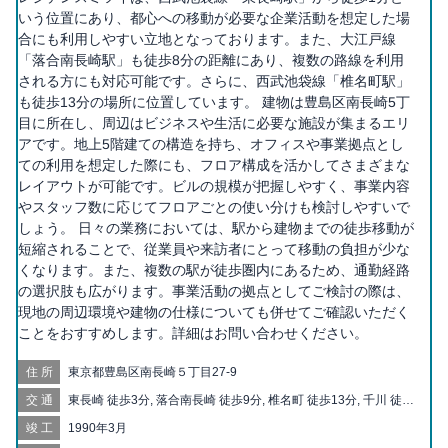
いう位置にあり、都心への移動が必要な企業活動を想定した場
合にも利用しやすい立地となっております。また、大江戸線
「落合南長崎駅」も徒歩8分の距離にあり、複数の路線を利用
される方にも対応可能です。さらに、西武池袋線「椎名町駅」
も徒歩13分の場所に位置しています。 建物は豊島区南長崎5丁
目に所在し、周辺はビジネスや生活に必要な施設が集まるエリ
アです。地上5階建ての構造を持ち、オフィスや事業拠点とし
ての利用を想定した際にも、フロア構成を活かしてさまざまな
レイアウトが可能です。ビルの規模が把握しやすく、事業内容
やスタッフ数に応じてフロアごとの使い分けも検討しやすいで
しょう。 日々の業務においては、駅から建物までの徒歩移動が
短縮されることで、従業員や来訪者にとって移動の負担が少な
くなります。また、複数の駅が徒歩圏内にあるため、通勤経路
の選択肢も広がります。事業活動の拠点としてご検討の際は、
現地の周辺環境や建物の仕様についても併せてご確認いただく
ことをおすすめします。詳細はお問い合わせください。
住所
東京都豊島区南長崎５丁目27-9
交通
東長崎 徒歩3分, 落合南長崎 徒歩9分, 椎名町 徒歩13分, 千川 徒歩
14分, 新江古田 徒歩15分, 江古田 徒歩16分, 要町 徒歩17分, 小竹
竣工
1990年3月
向原 徒歩20分, 中井 徒歩20分