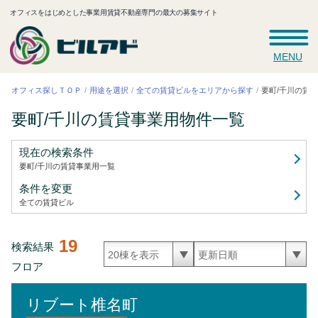
オフィスをはじめとした事業用賃貸不動産専門の最大の募集サイト
MENU
全ての賃貸ビルをエリアから探す
要町/千川の賃
オフィス探しＴＯＰ
用途を選択
要町/千川の賃貸事業用
物件一覧
現在の検索条件
要町/千川の賃貸事業用
一覧
条件を変更
全ての賃貸ビル
19
検索結果
フロア
リブート椎名町