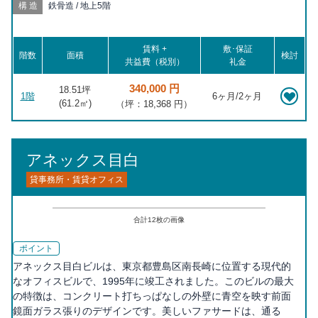
構造
鉄骨造 / 地上5階
賃料 +
敷･保証
階数
面積
検討
共益費（税別）
礼金
340,000 円
18.51坪
1階
6ヶ月/2ヶ月
(
61.2
㎡)
（坪：18,368 円）
アネックス目白
貸事務所・賃貸オフィス
合計
12
枚の画像
ポイント
アネックス目白ビルは、東京都豊島区南長崎に位置する現代的
なオフィスビルで、1995年に竣工されました。このビルの最大
の特徴は、コンクリート打ちっぱなしの外壁に青空を映す前面
鏡面ガラス張りのデザインです。美しいファサードは、通る