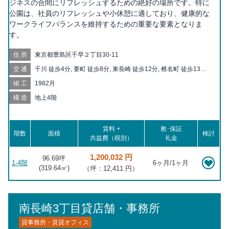
ジネスの合間にリフレッシュするための絶好の場所です。特に
公園は、社員のリフレッシュや小休憩に適しており、健康的な
ワークライフバランスを維持するための重要な要素となりま
す。
住所
東京都豊島区千早２丁目30-11
交通
千川 徒歩4分, 要町 徒歩8分, 東長崎 徒歩12分, 椎名町 徒歩13分,
小竹向原 徒歩17分, 落合南長崎 徒歩18分, 池袋 徒歩19分
竣工
1982月
構造
地上4階
賃料 +
敷･保証
階数
面積
検討
共益費（税別）
礼金
1,200,032 円
96.69坪
1-4階
6ヶ月/1ヶ月
(
319.64
㎡)
（坪：12,411 円）
南長崎3丁目貸店舗・事務所
貸事務所・賃貸オフィス