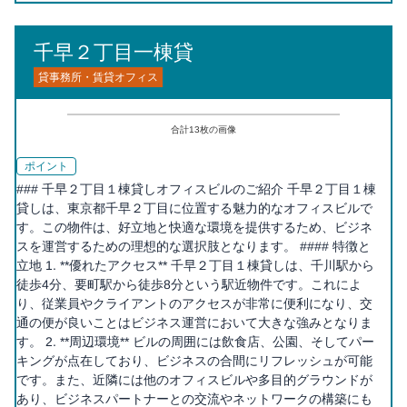
千早２丁目一棟貸
貸事務所・賃貸オフィス
合計
13
枚の画像
ポイント
### 千早２丁目１棟貸しオフィスビルのご紹介 千早２丁目１棟
貸しは、東京都千早２丁目に位置する魅力的なオフィスビルで
す。この物件は、好立地と快適な環境を提供するため、ビジネ
スを運営するための理想的な選択肢となります。 #### 特徴と
立地 1. **優れたアクセス** 千早２丁目１棟貸しは、千川駅から
徒歩4分、要町駅から徒歩8分という駅近物件です。これによ
り、従業員やクライアントのアクセスが非常に便利になり、交
通の便が良いことはビジネス運営において大きな強みとなりま
す。 2. **周辺環境** ビルの周囲には飲食店、公園、そしてパー
キングが点在しており、ビジネスの合間にリフレッシュが可能
です。また、近隣には他のオフィスビルや多目的グラウンドが
あり、ビジネスパートナーとの交流やネットワークの構築にも