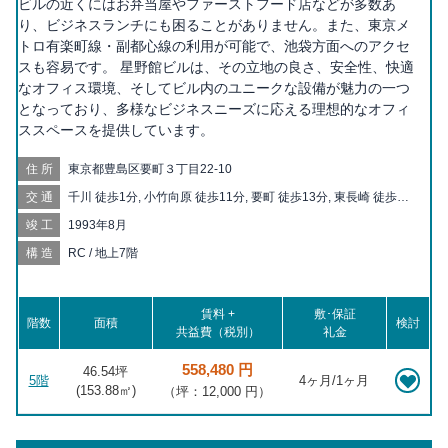
ビルの近くにはお弁当屋やファーストフード店などが多数あ
り、ビジネスランチにも困ることがありません。また、東京メ
トロ有楽町線・副都心線の利用が可能で、池袋方面へのアクセ
スも容易です。 星野館ビルは、その立地の良さ、安全性、快適
なオフィス環境、そしてビル内のユニークな設備が魅力の一つ
となっており、多様なビジネスニーズに応える理想的なオフィ
ススペースを提供しています。
住所
東京都豊島区要町３丁目22-10
交通
千川 徒歩1分, 小竹向原 徒歩11分, 要町 徒歩13分, 東長崎 徒歩14
分, 江古田 徒歩17分, 椎名町 徒歩18分
竣工
1993年8月
構造
RC / 地上7階
賃料 +
敷･保証
階数
面積
検討
共益費（税別）
礼金
558,480 円
46.54坪
5階
4ヶ月/1ヶ月
(
153.88
㎡)
（坪：12,000 円）