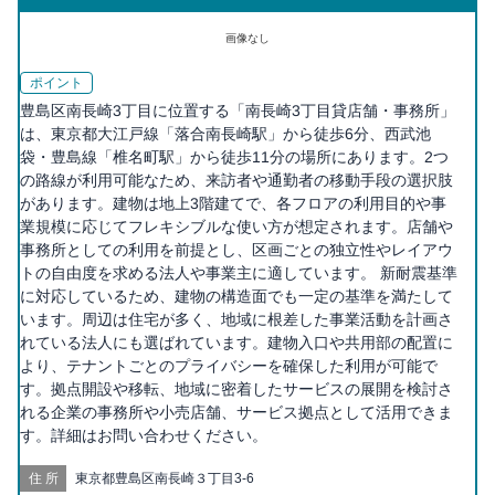
画像なし
ポイント
豊島区南長崎3丁目に位置する「南長崎3丁目貸店舗・事務所」
は、東京都大江戸線「落合南長崎駅」から徒歩6分、西武池
袋・豊島線「椎名町駅」から徒歩11分の場所にあります。2つ
の路線が利用可能なため、来訪者や通勤者の移動手段の選択肢
があります。建物は地上3階建てで、各フロアの利用目的や事
業規模に応じてフレキシブルな使い方が想定されます。店舗や
事務所としての利用を前提とし、区画ごとの独立性やレイアウ
トの自由度を求める法人や事業主に適しています。 新耐震基準
に対応しているため、建物の構造面でも一定の基準を満たして
います。周辺は住宅が多く、地域に根差した事業活動を計画さ
れている法人にも選ばれています。建物入口や共用部の配置に
より、テナントごとのプライバシーを確保した利用が可能で
す。拠点開設や移転、地域に密着したサービスの展開を検討さ
れる企業の事務所や小売店舗、サービス拠点として活用できま
す。詳細はお問い合わせください。
住所
東京都豊島区南長崎３丁目3-6