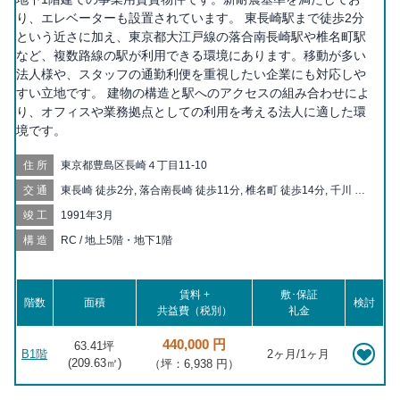
り、エレベーターも設置されています。 東長崎駅まで徒歩2分
という近さに加え、東京都大江戸線の落合南長崎駅や椎名町駅
など、複数路線の駅が利用できる環境にあります。移動が多い
法人様や、スタッフの通勤利便を重視したい企業にも対応しや
すい立地です。 建物の構造と駅へのアクセスの組み合わせによ
り、オフィスや業務拠点としての利用を考える法人に適した環
境です。
住所
東京都豊島区長崎４丁目11-10
交通
東長崎 徒歩2分, 落合南長崎 徒歩11分, 椎名町 徒歩14分, 千川 徒
歩12分, 要町 徒歩15分, 新江古田 徒歩16分, 江古田 徒歩17分, 小
竣工
1991年3月
竹向原 徒歩19分
構造
RC / 地上5階・地下1階
賃料 +
敷･保証
階数
面積
検討
共益費（税別）
礼金
440,000 円
63.41坪
B1階
2ヶ月/1ヶ月
(
209.63
㎡)
（坪：6,938 円）