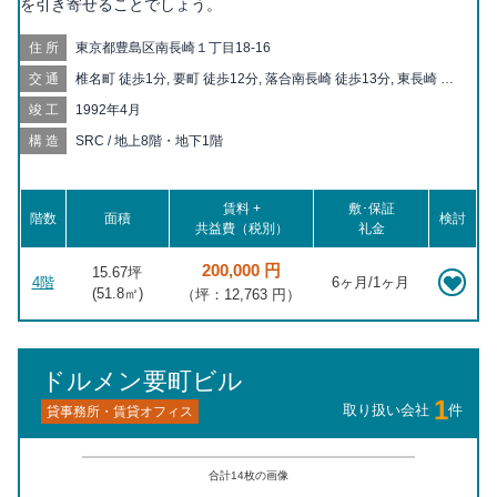
を引き寄せることでしょう。
住所
東京都豊島区南長崎１丁目18-16
交通
椎名町 徒歩1分, 要町 徒歩12分, 落合南長崎 徒歩13分, 東長崎 徒
歩14分, 下落合 徒歩14分, 目白 徒歩15分, 池袋 徒歩16分, 中井 徒
竣工
1992年4月
歩17分, 千川 徒歩18分, 高田馬場 徒歩20分
構造
SRC / 地上8階・地下1階
賃料 +
敷･保証
階数
面積
検討
共益費（税別）
礼金
200,000 円
15.67坪
4階
6ヶ月/1ヶ月
(
51.8
㎡)
（坪：12,763 円）
ドルメン要町ビル
1
取り扱い会社
件
貸事務所・賃貸オフィス
合計
14
枚の画像