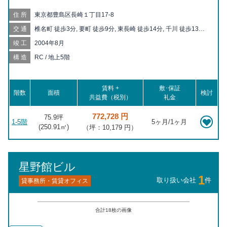
住所
東京都豊島区長崎１丁目17-8
交通
椎名町 徒歩3分, 要町 徒歩9分, 東長崎 徒歩14分, 千川 徒歩13分,
池袋 徒歩15分, 落合南長崎 徒歩15分, 目白 徒歩18分, 下落合 徒
竣工
2004年8月
歩19分
構造
RC / 地上5階
賃料 +
敷･保証
階数
面積
検討
共益費（税別）
礼金
772,728 円
75.9坪
1-5階
5ヶ月/1ヶ月
(
250.91
㎡)
（坪：10,179 円）
星野館ビル
1
取り扱い会社
件
貸事務所・賃貸オフィス
合計
18
枚の画像