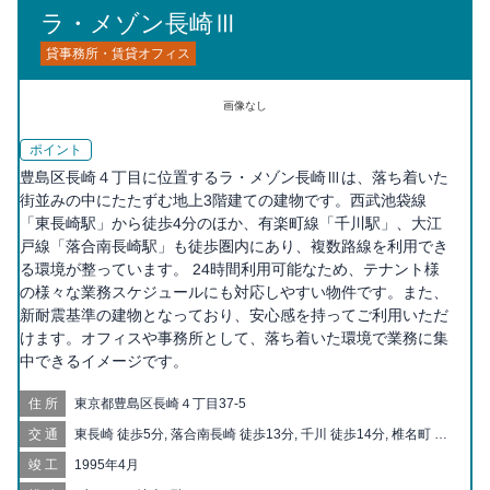
ラ・メゾン長崎Ⅲ
貸事務所・賃貸オフィス
画像なし
ポイント
豊島区長崎４丁目に位置するラ・メゾン長崎Ⅲは、落ち着いた
街並みの中にたたずむ地上3階建ての建物です。西武池袋線
「東長崎駅」から徒歩4分のほか、有楽町線「千川駅」、大江
戸線「落合南長崎駅」も徒歩圏内にあり、複数路線を利用でき
る環境が整っています。 24時間利用可能なため、テナント様
の様々な業務スケジュールにも対応しやすい物件です。また、
新耐震基準の建物となっており、安心感を持ってご利用いただ
けます。オフィスや事務所として、落ち着いた環境で業務に集
中できるイメージです。
住所
東京都豊島区長崎４丁目37-5
交通
東長崎 徒歩5分, 落合南長崎 徒歩13分, 千川 徒歩14分, 椎名町 徒
歩12分, 要町 徒歩14分, 江古田 徒歩17分, 新江古田 徒歩17分, 小
竣工
1995年4月
竹向原 徒歩18分