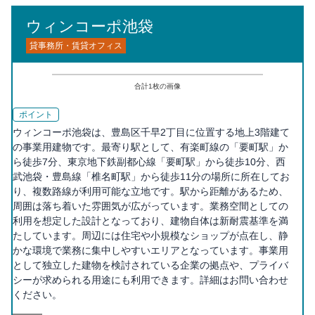
ウィンコーポ池袋
貸事務所・賃貸オフィス
合計
1
枚の画像
ポイント
ウィンコーポ池袋は、豊島区千早2丁目に位置する地上3階建て
の事業用建物です。最寄り駅として、有楽町線の「要町駅」か
ら徒歩7分、東京地下鉄副都心線「要町駅」から徒歩10分、西
武池袋・豊島線「椎名町駅」から徒歩11分の場所に所在してお
り、複数路線が利用可能な立地です。駅から距離があるため、
周囲は落ち着いた雰囲気が広がっています。業務空間としての
利用を想定した設計となっており、建物自体は新耐震基準を満
たしています。周辺には住宅や小規模なショップが点在し、静
かな環境で業務に集中しやすいエリアとなっています。事業用
として独立した建物を検討されている企業の拠点や、プライバ
シーが求められる用途にも利用できます。詳細はお問い合わせ
ください。