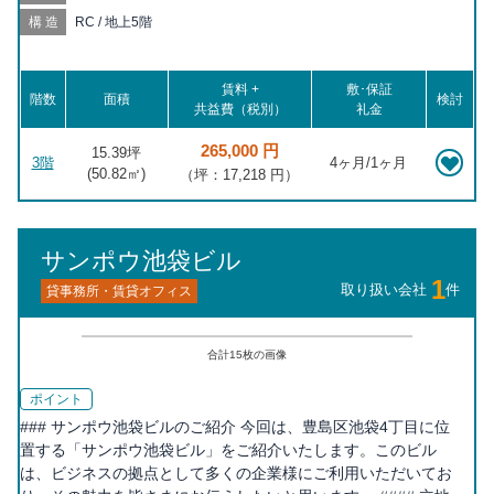
分, 都電雑司ヶ谷 徒歩14分, 下落合 徒歩15分, 東池袋 徒歩15分,
面影橋 徒歩17分, 要町 徒歩17分, 東池袋四丁目 徒歩18分, 西早稲
構造
RC / 地上5階
田 徒歩20分
賃料 +
敷･保証
階数
面積
検討
共益費（税別）
礼金
265,000 円
15.39坪
3階
4ヶ月/1ヶ月
(
50.82
㎡)
（坪：17,218 円）
サンポウ池袋ビル
1
取り扱い会社
件
貸事務所・賃貸オフィス
合計
15
枚の画像
ポイント
### サンポウ池袋ビルのご紹介 今回は、豊島区池袋4丁目に位
置する「サンポウ池袋ビル」をご紹介いたします。このビル
は、ビジネスの拠点として多くの企業様にご利用いただいてお