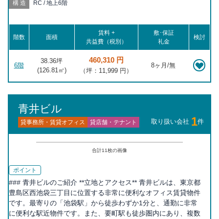
構造
RC / 地上6階
賃料 +
敷･保証
階数
面積
検討
共益費（税別）
礼金
460,310 円
38.36坪
6階
8ヶ月/無
(
126.81
㎡)
（坪：11,999 円）
青井ビル
1
取り扱い会社
件
貸事務所・賃貸オフィス
貸店舗・テナント
合計
11
枚の画像
ポイント
### 青井ビルのご紹介 **立地とアクセス** 青井ビルは、東京都
豊島区西池袋三丁目に位置する非常に便利なオフィス賃貸物件
です。最寄りの「池袋駅」から徒歩わずか1分と、通勤に非常
に便利な駅近物件です。また、要町駅も徒歩圏内にあり、複数