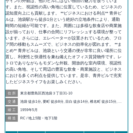
ザインの外観は、他のビルにはない独自の魅力を放っていま
す。また、視認性の高い角地に位置しているため、ビジネスの
認知度向上にも貢献します。 **ビジネスにおける利点** 青井ビ
ルは、池袋駅から徒歩1分という絶好の立地条件により、通勤
時間の短縮が可能です。また、周囲には多様な飲食店や商業施
設が揃っており、仕事の合間にリフレッシュする環境が整って
います。さらには、エレベーターが設置されているため、フロ
ア間の移動もスムーズで、ビジネスの効率化が図れます。 **ま
とめ** 青井ビルは、池袋という交通の便が非常に良い場所に位
置し、利便性と快適性を兼ね備えたオフィス賃貸物件です。レ
トロでありながらもモダンな外観、開放的な室内環境、視認性
の高い角地、そして周辺の豊富な飲食・商業施設と、ビジネス
における多くの利点を提供しています。是非、青井ビルで充実
したビジネスライフをお楽しみください。
住所
東京都豊島区西池袋３丁目31-10
交通
池袋 徒歩1分, 要町 徒歩8分, 目白 徒歩14分, 椎名町 徒歩15分, 東
池袋 徒歩15分, 北池袋 徒歩17分, 都電雑司ヶ谷 徒歩17分, 雑司が
竣工
1959年5月
谷 徒歩18分, 鬼子母神前 徒歩18分, 東池袋四丁目 徒歩19分, 千川
徒歩20分
構造
RC / 地上5階・地下1階