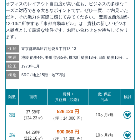
オフィスのレイアウト自由度が高い点も、ビジネスの多様なニ
ーズに対応できる大きなポイントです。ぜひ一度、ご内見いた
だき、その魅力を実際に感じてみてください。 豊島区西池袋5-
13-13に所在する「東都自動車ビル」は、貴社の新しいビジネ
ス拠点として最適な物件です。お問い合わせをお待ちしており
ます。
住所
東京都豊島区西池袋５丁目13-13
交通
池袋 徒歩4分, 要町 徒歩5分, 椎名町 徒歩13分, 目白 徒歩16分, 千
川 徒歩17分, 北池袋 徒歩18分, 東池袋 徒歩19分, 都電雑司ヶ谷
竣工
1973年1月
徒歩20分
構造
SRC / 地上15階・地下2階
賃料 +
敷･保証
階数
面積
検討
共益費（税別）
礼金
526,120 円
37.58坪
2階
10ヶ月/無
(
124.23
㎡)
（坪：14,000 円）
900,060 円
64.29坪
2階
10ヶ月/無
(
212.16
㎡)
（坪：14,000 円）