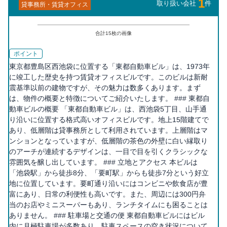
1
取り扱い会社
件
貸事務所・賃貸オフィス
合計
15
枚の画像
ポイント
東京都豊島区西池袋に位置する「東都自動車ビル」は、1973年
に竣工した歴史を持つ賃貸オフィスビルです。このビルは新耐
震基準以前の建物ですが、その魅力は数多くあります。まず
は、物件の概要と特徴についてご紹介いたします。 ### 東都自
動車ビルの概要 「東都自動車ビル」は、西池袋5丁目、山手通
り沿いに位置する格式高いオフィスビルです。地上15階建てで
あり、低層階は貸事務所として利用されています。上層階はマ
ンションとなっていますが、低層階の茶色の外壁に白い縁取り
のアーチが連続するデザインは、一目で目を引くクラシックな
雰囲気を醸し出しています。 ### 立地とアクセス 本ビルは
「池袋駅」から徒歩8分、「要町駅」からも徒歩7分という好立
地に位置しています。要町通り沿いにはコンビニや飲食店が豊
富にあり、日常の利便性も高いです。また、周辺には300円弁
当のお店やミニスーパーもあり、ランチタイムにも困ることは
ありません。 ### 駐車場と交通の便 東都自動車ビルにはビル
内に月極駐車場が多数あり、駐車スペースの空き状況について