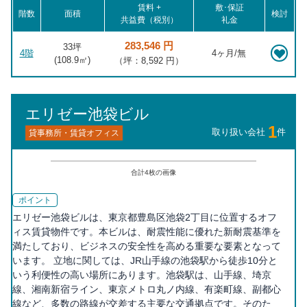
賃料 +
敷･保証
階数
面積
検討
共益費（税別）
礼金
283,546 円
33坪
4階
4ヶ月/無
(
108.9
㎡)
（坪：8,592 円）
エリゼー池袋ビル
1
取り扱い会社
件
貸事務所・賃貸オフィス
合計
4
枚の画像
ポイント
エリゼー池袋ビルは、東京都豊島区池袋2丁目に位置するオフ
ィス賃貸物件です。本ビルは、耐震性能に優れた新耐震基準を
満たしており、ビジネスの安全性を高める重要な要素となって
います。 立地に関しては、JR山手線の池袋駅から徒歩10分と
いう利便性の高い場所にあります。池袋駅は、山手線、埼京
線、湘南新宿ライン、東京メトロ丸ノ内線、有楽町線、副都心
線など、多数の路線が交差する主要な交通拠点です。そのた