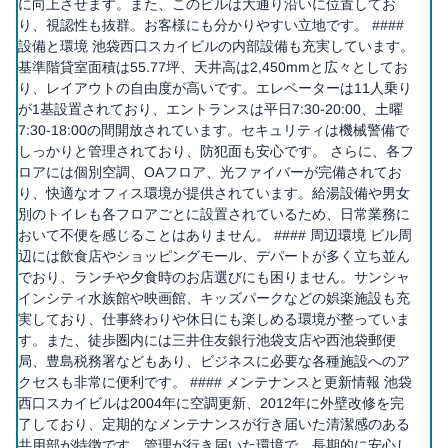
に向上させます。また、このビルは大通り沿いに位置してお
り、視認性も抜群。お客様にも分かりやすい立地です。 ####
設備と環境 池袋西口スカイビルの内部設備も充実しています。
基準階貸室面積は55.77坪、天井高は2,450mmと広々としてお
り、レイアウトの自由度が高いです。エレベーターは11人乗り
が1基設置されており、エントランスは平日7:30-20:00、土曜
7:30-18:00の間開放されています。セキュリティは機械警備で
しっかりと管理されており、防犯面も安心です。 さらに、各フ
ロアには個別空調、OAフロア、光ファイバーが完備されてお
り、快適なオフィス環境が提供されています。給湯設備や男女
別のトイレも各フロアごとに設置されているため、日常業務に
おいて不便を感じることはありません。 #### 周辺環境 ビル周
辺には飲食店やショッピングモール、デパートが多く立ち並ん
でおり、ランチや夕食時のお店選びにも困りません。サンシャ
インシティ水族館や映画館、キッズパークなどの娯楽施設も充
実しており、仕事終わりや休日にも楽しめる環境が整っていま
す。また、徒歩圏内には三井住友銀行池袋支店や西池袋郵便
局、豊島税務署などもあり、ビジネスに必要な各種施設へのア
クセスも非常に便利です。 #### メンテナンスと更新情報 池袋
西口スカイビルは2004年に空調更新、2012年に外壁改修を完
了しており、定期的なメンテナンスが行き届いた清潔感のある
共用部が特徴です。管理が行き届いた環境で、長期的に安心し