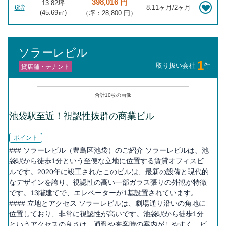
398,016 円
13.82坪
6階
8.11ヶ月/2ヶ月
(
45.69
㎡)
（坪：28,800 円）
ソラーレビル
1
取り扱い会社
件
貸店舗・テナント
合計
10
枚の画像
池袋駅至近！視認性抜群の商業ビル
ポイント
### ソラーレビル（豊島区池袋）のご紹介 ソラーレビルは、池
袋駅から徒歩1分という至便な立地に位置する賃貸オフィスビ
ルです。2020年に竣工されたこのビルは、最新の設備と現代的
なデザインを誇り、視認性の高い一部ガラス張りの外観が特徴
です。13階建てで、エレベーターが1基設置されています。
#### 立地とアクセス ソラーレビルは、劇場通り沿いの角地に
位置しており、非常に視認性が高いです。池袋駅から徒歩1分
というアクセスの良さは、通勤や来客時の案内がしやすく、ビ