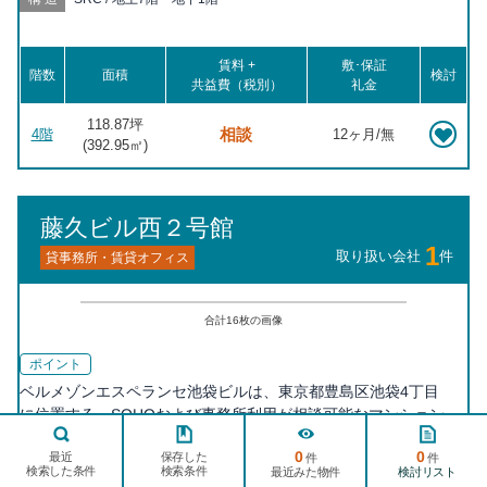
歩19分, 下落合 徒歩20分
賃料 +
敷･保証
階数
面積
検討
共益費（税別）
礼金
118.87坪
相談
4階
12ヶ月/無
(
392.95
㎡)
藤久ビル西２号館
1
取り扱い会社
件
貸事務所・賃貸オフィス
合計
16
枚の画像
ポイント
ベルメゾンエスペランセ池袋ビルは、東京都豊島区池袋4丁目
に位置する、SOHOおよび事務所利用が相談可能なマンション
です。このビルは、多様なビジネスニーズに応じた柔軟なオフ
ページ
TOPへ
0
0
保存した
最近
件
件
ィス利用が特徴で、スタートアップ企業やフリーランサー、中
検索した条件
検索条件
検討リスト
最近みた物件
小企業の事務所として最適です。 立地において、ベルメゾンエ