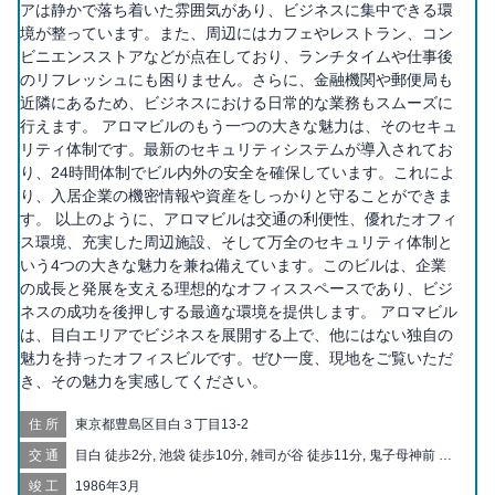
アは静かで落ち着いた雰囲気があり、ビジネスに集中できる環
境が整っています。また、周辺にはカフェやレストラン、コン
ビニエンスストアなどが点在しており、ランチタイムや仕事後
のリフレッシュにも困りません。さらに、金融機関や郵便局も
近隣にあるため、ビジネスにおける日常的な業務もスムーズに
行えます。 アロマビルのもう一つの大きな魅力は、そのセキュ
リティ体制です。最新のセキュリティシステムが導入されてお
り、24時間体制でビル内外の安全を確保しています。これによ
り、入居企業の機密情報や資産をしっかりと守ることができま
す。 以上のように、アロマビルは交通の利便性、優れたオフィ
ス環境、充実した周辺施設、そして万全のセキュリティ体制と
いう4つの大きな魅力を兼ね備えています。このビルは、企業
の成長と発展を支える理想的なオフィススペースであり、ビジ
ネスの成功を後押しする最適な環境を提供します。 アロマビル
は、目白エリアでビジネスを展開する上で、他にはない独自の
魅力を持ったオフィスビルです。ぜひ一度、現地をご覧いただ
き、その魅力を実感してください。
住所
東京都豊島区目白３丁目13-2
交通
目白 徒歩2分, 池袋 徒歩10分, 雑司が谷 徒歩11分, 鬼子母神前 徒
歩11分, 高田馬場 徒歩12分, 学習院下 徒歩12分, 椎名町 徒歩14
竣工
1986年3月