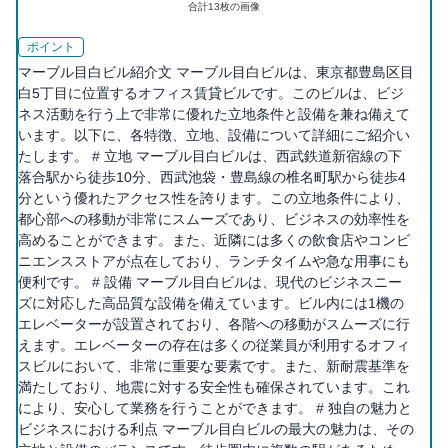
合計
13
枚の画像
ポイント
マーブル目白ビル紹介文 マーブル目白ビルは、東京都豊島区目
白5丁目に位置するオフィス賃貸ビルです。このビルは、ビジ
ネス活動を行う上で非常に優れた立地条件と設備を兼ね備えて
います。以下に、各特徴、立地、設備について詳細にご紹介い
たします。 # 立地 マーブル目白ビルは、西武鉄道新宿線の下
落合駅から徒歩10分、西武池袋・豊島線の椎名町駅から徒歩4
分という優れたアクセス性を誇ります。この立地条件により、
都心部への移動が非常にスムーズであり、ビジネスの効率性を
高めることができます。また、近隣には多くの飲食店やコンビ
ニエンスストアが点在しており、ランチタイムや急な用事にも
便利です。 # 設備 マーブル目白ビルは、現代のビジネスニー
ズに対応した高品質な設備を備えています。ビル内には1機の
エレベーターが設置されており、各階への移動がスムーズに行
えます。エレベーターの存在は多くの従業員が利用するオフィ
スビルにおいて、非常に重要な要素です。また、新耐震基準を
満たしており、地震に対する安全性も確保されています。これ
により、安心して業務を行うことができます。 # 独自の魅力と
ビジネスにおける利点 マーブル目白ビルの最大の魅力は、その