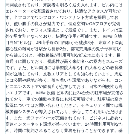
間開放されており、来訪者を明るく迎え入れます。ビル内には
エレベーターが2基設置されており、快適なアクセスが可能で
す。全フロアでワンフロア・ワンテナント方式を採用してお
り、使い勝手の良さが魅力です。個別空調やOAフロアが完備
されており、オフィス環境として最適です。また、トイレは室
外で男女別となっており、快適な使用が可能です。 #### 立地
目白NTビルは、JR山手線の目白駅から徒歩8分、東京メトロ副
都心線の雑司が谷駅から徒歩2分、都電荒川線の鬼子母神前駅
から徒歩3分と、複数路線が利用可能な好立地にあります。目
白通りに面しており、視認性が高く来訪者への案内もスムーズ
です。また、ビル周辺には学習院大学や目白大学などの教育機
関が立地しており、文教エリアとしても知られています。周辺
には公園や緑地が多く、落ち着いた環境でありながらも、コン
ビニエンスストアや飲食店が点在しており、日常の利便性も高
いエリアです。 #### 設備 ビル内には34台分の駐車場が完備さ
れており、車での通勤や来客にも対応可能です。駐車場の空き
状況についてはお問い合わせください。セキュリティ面では機
械警備システムが導入されており、安心してご利用いただけま
す。また、光ファイバーが完備されており、ビジネスに必要な
高速インターネット環境が整っています。24時間利用可能なた
め、時間に制約されることなく業務を行うことができます。基