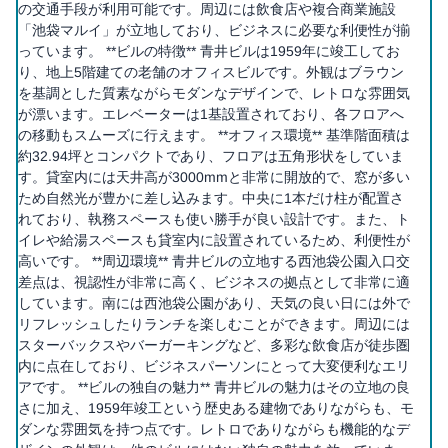
の交通手段が利用可能です。周辺には飲食店や複合商業施設
「池袋マルイ」が立地しており、ビジネスに必要な利便性が揃
っています。 **ビルの特徴** 青井ビルは1959年に竣工してお
り、地上5階建ての老舗のオフィスビルです。外観はブラウン
を基調とした質素ながらモダンなデザインで、レトロな雰囲気
が漂います。エレベーターは1基設置されており、各フロアへ
の移動もスムーズに行えます。 **オフィス環境** 基準階面積は
約32.94坪とコンパクトであり、フロアは五角形状をしていま
す。貸室内には天井高が3000mmと非常に開放的で、窓が多い
ため自然光が豊かに差し込みます。中央に1本だけ柱が配置さ
れており、執務スペースも使い勝手が良い設計です。また、ト
イレや給湯スペースも貸室内に設置されているため、利便性が
高いです。 **周辺環境** 青井ビルの立地する西池袋公園入口交
差点は、視認性が非常に高く、ビジネスの拠点として非常に適
しています。南には西池袋公園があり、天気の良い日には外で
リフレッシュしたりランチを楽しむことができます。周辺には
スターバックスやバーガーキングなど、多彩な飲食店が徒歩圏
内に点在しており、ビジネスパーソンにとって大変便利なエリ
アです。 **ビルの独自の魅力** 青井ビルの魅力はその立地の良
さに加え、1959年竣工という歴史ある建物でありながらも、モ
ダンな雰囲気を持つ点です。レトロでありながらも機能的なデ