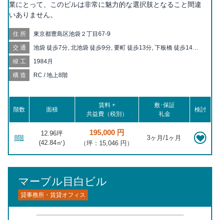
業にとって、このビルは非常に魅力的な選択肢となること間違
いありません。
住所
東京都豊島区池袋２丁目67-9
交通
池袋 徒歩7分, 北池袋 徒歩9分, 要町 徒歩13分, 下板橋 徒歩14分,
板橋 徒歩16分, 東池袋 徒歩16分, 都電雑司ヶ谷 徒歩19分, 東池袋
竣工
1984月
四丁目 徒歩19分, 大山 徒歩19分, 向原 徒歩20分, 大塚 徒歩20分,
巣鴨新田 徒歩20分
構造
RC / 地上8階
賃料 +
敷･保証
階数
面積
検討
共益費（税別）
礼金
195,000 円
12.96坪
8階
3ヶ月/1ヶ月
(
42.84
㎡)
（坪：15,046 円）
マーブル目白ビル
貸事務所・賃貸オフィス