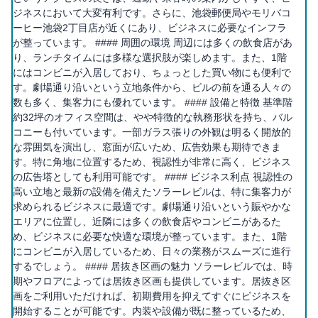
ジネスにおいて大変有利です。さらに、池袋郵便局やモリバコ
ーヒー池袋2丁目店が近くにあり、ビジネスに必要なインフラ
が整っています。 #### 周囲の環境 周辺には多くの飲食店があ
り、ランチタイムには多様な選択肢が楽しめます。また、1階
にはコンビニが入居しており、ちょっとした買い物にも便利で
す。劇場通り沿いという立地条件から、ビルの前を通る人々の
数も多く、集客力にも優れています。 #### 設備と特徴 基準階
約32坪のオフィス空間は、やや特徴的な執務形状を持ち、バル
コニーも付いています。一部ガラス張りの外観は明るく開放的
な雰囲気を演出し、窓面が広いため、広告効果も期待できま
す。特に角地に位置するため、視認性が非常に高く、ビジネス
の広告塔としても利用可能です。 #### ビジネス利点 視認性の
高い立地と最新の設備を備えたソラーレビルは、特に集客力が
求められるビジネスに最適です。劇場通り沿いという賑やかな
エリアに位置し、近隣には多くの飲食店やコンビニがあるた
め、ビジネスに必要な快適な環境が整っています。また、1階
にコンビニが入居しているため、日々の業務がスムーズに進行
するでしょう。 #### 居抜き区画の魅力 ソラーレビルでは、時
期やフロアによっては居抜き区画も提供しています。居抜き区
画をご利用いただければ、初期費用を抑えてすぐにビジネスを
開始することが可能です。内装や設備が既に整っているため、