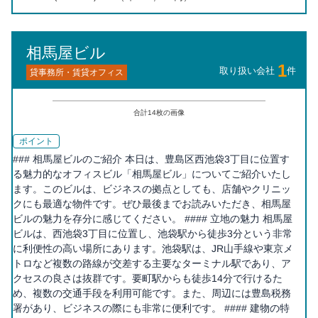
相馬屋ビル
1
取り扱い会社
件
貸事務所・賃貸オフィス
合計
14
枚の画像
ポイント
### 相馬屋ビルのご紹介 本日は、豊島区西池袋3丁目に位置す
る魅力的なオフィスビル「相馬屋ビル」についてご紹介いたし
ます。このビルは、ビジネスの拠点としても、店舗やクリニッ
クにも最適な物件です。ぜひ最後までお読みいただき、相馬屋
ビルの魅力を存分に感じてください。 #### 立地の魅力 相馬屋
ビルは、西池袋3丁目に位置し、池袋駅から徒歩3分という非常
に利便性の高い場所にあります。池袋駅は、JR山手線や東京メ
トロなど複数の路線が交差する主要なターミナル駅であり、ア
クセスの良さは抜群です。要町駅からも徒歩14分で行けるた
め、複数の交通手段を利用可能です。また、周辺には豊島税務
署があり、ビジネスの際にも非常に便利です。 #### 建物の特