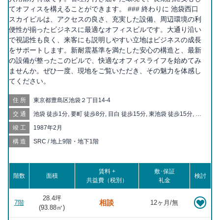
てオフィスを構えることができます。 ### 終わりに 池袋西口
スカイビルは、アクセスの良さ、充実した設備、周辺環境の利
便性が揃ったビジネスに最適なオフィスビルです。大通り沿い
で視認性も良く、来客にも説明しやすい立地はビジネスの成長
をサポートします。新耐震基準を満たした安心の構造と、最新
の設備が整ったこのビルで、快適なオフィスライフを始めてみ
ませんか。ぜひ一度、現地をご覧いただき、その魅力を体感し
てください。
住所
東京都豊島区池袋２丁目14-4
交通
池袋 徒歩1分, 要町 徒歩8分, 目白 徒歩15分, 東池袋 徒歩15分, 北
池袋 徒歩16分, 椎名町 徒歩16分, 都電雑司ヶ谷 徒歩17分, 雑司が
竣工
1987年2月
谷 徒歩19分, 東池袋四丁目 徒歩19分, 鬼子母神前 徒歩19分, 千川
徒歩20分
構造
SRC / 地上9階・地下1階
賃料 +
敷･保証
階数
面積
検討
共益費（税別）
礼金
28.4坪
相談
7階
12ヶ月/無
(
93.88
㎡)