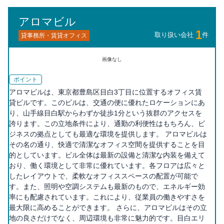
アロマビル
1
取り扱い会社
件
貸事務所・賃貸オフィス
画像なし
ポイント
アロマビルは、東京都豊島区目白3丁目に位置するオフィス賃
貸ビルです。このビルは、交通の便に優れたロケーションにあ
り、山手線目白駅からわずか徒歩1分という抜群のアクセスを
誇ります。この立地条件により、通勤の利便性はもちろん、ビ
ジネスの拠点としても最適な環境を提供します。 アロマビルは
その名の通り、快適で清潔なオフィス空間を提供することを目
的としています。ビル全体は最新の設備と清潔な内装を備えて
おり、働く環境として非常に優れています。各フロアは広々と
したレイアウトで、柔軟なオフィススペースの配置が可能で
す。また、照明や空調システムも最新のもので、エネルギー効
率にも配慮されています。これにより、従業員の働きやすさを
最大限に高めることができます。 さらに、アロマビルはその立
地の良さだけでなく、周辺環境も非常に魅力的です。目白エリ