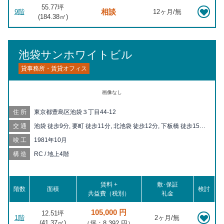
55.77坪
相談
9階
12ヶ月/無
(
184.38
㎡)
池袋サンホワイトビル
貸事務所・賃貸オフィス
画像なし
住所
東京都豊島区池袋３丁目44-12
交通
池袋 徒歩9分, 要町 徒歩11分, 北池袋 徒歩12分, 下板橋 徒歩15分,
大山 徒歩15分, 板橋 徒歩17分, 千川 徒歩19分, 板橋区役所前 徒
竣工
1981年10月
歩19分
構造
RC / 地上4階
賃料 +
敷･保証
階数
面積
検討
共益費（税別）
礼金
105,000 円
12.51坪
1階
2ヶ月/無
(
41.37
㎡)
（坪：8,392 円）