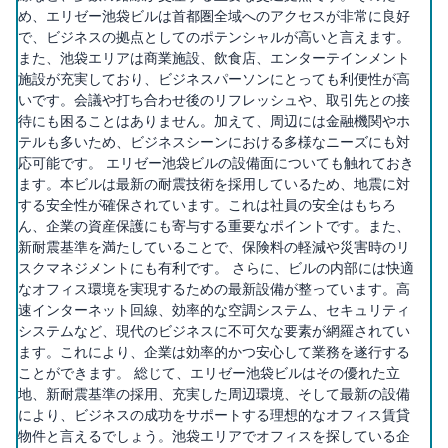
め、エリゼー池袋ビルは首都圏全域へのアクセスが非常に良好
で、ビジネスの拠点としてのポテンシャルが高いと言えます。
また、池袋エリアは商業施設、飲食店、エンターテインメント
施設が充実しており、ビジネスパーソンにとっても利便性が高
いです。会議や打ち合わせ後のリフレッシュや、取引先との接
待にも困ることはありません。加えて、周辺には金融機関やホ
テルも多いため、ビジネスシーンにおける多様なニーズにも対
応可能です。 エリゼー池袋ビルの設備面についても触れておき
ます。本ビルは最新の耐震技術を採用しているため、地震に対
する安全性が確保されています。これは社員の安全はもちろ
ん、企業の資産保護にも寄与する重要なポイントです。また、
新耐震基準を満たしていることで、保険料の軽減や災害時のリ
スクマネジメントにも有利です。 さらに、ビルの内部には快適
なオフィス環境を実現するための最新設備が整っています。高
速インターネット回線、効率的な空調システム、セキュリティ
システムなど、現代のビジネスに不可欠な要素が網羅されてい
ます。これにより、企業は効率的かつ安心して業務を遂行する
ことができます。 総じて、エリゼー池袋ビルはその優れた立
地、新耐震基準の採用、充実した周辺環境、そして最新の設備
により、ビジネスの成功をサポートする理想的なオフィス賃貸
物件と言えるでしょう。池袋エリアでオフィスを探している企