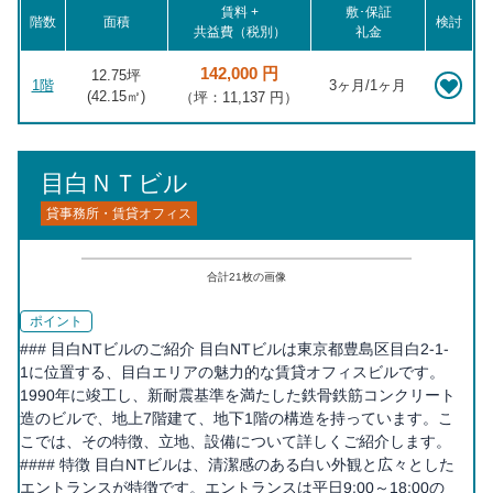
賃料 +
敷･保証
階数
面積
検討
共益費（税別）
礼金
142,000 円
12.75坪
1階
3ヶ月/1ヶ月
(
42.15
㎡)
（坪：11,137 円）
目白ＮＴビル
貸事務所・賃貸オフィス
合計
21
枚の画像
ポイント
### 目白NTビルのご紹介 目白NTビルは東京都豊島区目白2-1-
1に位置する、目白エリアの魅力的な賃貸オフィスビルです。
1990年に竣工し、新耐震基準を満たした鉄骨鉄筋コンクリート
造のビルで、地上7階建て、地下1階の構造を持っています。こ
こでは、その特徴、立地、設備について詳しくご紹介します。
#### 特徴 目白NTビルは、清潔感のある白い外観と広々とした
エントランスが特徴です。エントランスは平日9:00～18:00の