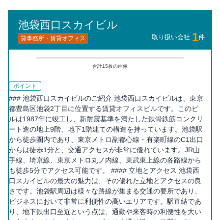
池袋西口スカイビル
1
取り扱い会社
件
貸事務所・賃貸オフィス
合計
15
枚の画像
ポイント
### 池袋西口スカイビルのご紹介 池袋西口スカイビルは、東京
都豊島区池袋2丁目に位置する賃貸オフィスビルです。このビ
ルは1987年に竣工し、新耐震基準を満たした鉄骨鉄筋コンクリ
ート造の地上9階、地下1階建ての構造を持っています。池袋駅
から徒歩圏内であり、東京メトロ副都心線・有楽町線のC1出口
からは徒歩1分と、交通アクセスが非常に優れています。JR山
手線、埼京線、東京メトロ丸ノ内線、東武東上線の各路線から
も徒歩5分でアクセス可能です。 #### 立地とアクセス 池袋西
口スカイビルの最大の魅力は、その優れた立地とアクセスの良
さです。池袋駅周辺は様々な路線が集まる交通の要所であり、
ビジネスにおいて非常に利便性の高いエリアです。駅直結であ
り、地下鉄出口至近という点は、通勤や来客時の利便性を大い