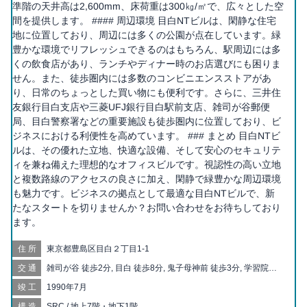
準階の天井高は2,600mm、床荷重は300㎏/㎡で、広々とした空
間を提供します。 #### 周辺環境 目白NTビルは、閑静な住宅
地に位置しており、周辺には多くの公園が点在しています。緑
豊かな環境でリフレッシュできるのはもちろん、駅周辺には多
くの飲食店があり、ランチやディナー時のお店選びにも困りま
せん。また、徒歩圏内には多数のコンビニエンスストアがあ
り、日常のちょっとした買い物にも便利です。さらに、三井住
友銀行目白支店や三菱UFJ銀行目白駅前支店、雑司が谷郵便
局、目白警察署などの重要施設も徒歩圏内に位置しており、ビ
ジネスにおける利便性を高めています。 ### まとめ 目白NTビ
ルは、その優れた立地、快適な設備、そして安心のセキュリテ
ィを兼ね備えた理想的なオフィスビルです。視認性の高い立地
と複数路線のアクセスの良さに加え、閑静で緑豊かな周辺環境
も魅力です。ビジネスの拠点として最適な目白NTビルで、新
たなスタートを切りませんか？お問い合わせをお待ちしており
ます。
住所
東京都豊島区目白２丁目1-1
交通
雑司が谷 徒歩2分, 目白 徒歩8分, 鬼子母神前 徒歩3分, 学習院下
徒歩5分, 都電雑司ヶ谷 徒歩9分, 面影橋 徒歩10分, 東池袋 徒歩12
竣工
1990年7月
分, 池袋 徒歩12分, 東池袋四丁目 徒歩12分, 高田馬場 徒歩13分,
早稲田 徒歩13分, 西早稲田 徒歩16分, 護国寺 徒歩17分, 向原 徒
構造
SRC / 地上7階・地下1階