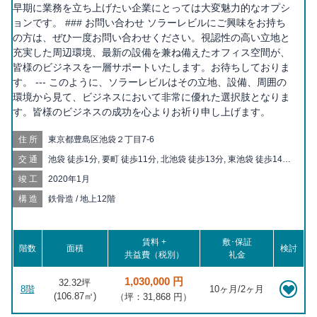
早期に業務を立ち上げたい企業にとっては大変魅力的なオプシ
ョンです。 ### お問い合わせ ソラーレビルにご興味をお持ち
の方は、ぜひ一度お問い合わせください。視認性の高い立地と
充実した周辺環境、最新の設備を兼ね備えたオフィス空間が、
皆様のビジネスを一層サポートいたします。お待ちしておりま
す。 --- このように、ソラーレビルはその立地、設備、周囲の
環境から見て、ビジネスにおいて非常に優れた選択肢となりま
す。皆様のビジネスの成功を心よりお祈り申し上げます。
住所
東京都豊島区池袋２丁目7-6
交通
池袋 徒歩1分, 要町 徒歩11分, 北池袋 徒歩13分, 東池袋 徒歩14分,
目白 徒歩16分, 都電雑司ヶ谷 徒歩16分, 東池袋四丁目 徒歩17分,
竣工
2020年1月
雑司が谷 徒歩18分, 椎名町 徒歩18分, 鬼子母神前 徒歩18分, 下板
橋 徒歩19分, 向原 徒歩19分, 板橋 徒歩20分
構造
鉄骨造 / 地上12階
賃料 +
敷･保証
階数
面積
検討
共益費（税別）
礼金
1,030,000 円
32.32坪
8階
10ヶ月/2ヶ月
(
106.87
㎡)
（坪：31,868 円）