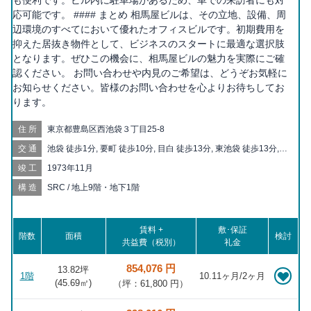
も便利です。ビル内に駐車場があるため、車での来訪者にも対
応可能です。 #### まとめ 相馬屋ビルは、その立地、設備、周
辺環境のすべてにおいて優れたオフィスビルです。初期費用を
抑えた居抜き物件として、ビジネスのスタートに最適な選択肢
となります。ぜひこの機会に、相馬屋ビルの魅力を実際にご確
認ください。 お問い合わせや内見のご希望は、どうぞお気軽に
お知らせください。皆様のお問い合わせを心よりお待ちしてお
ります。
住所
東京都豊島区西池袋３丁目25-8
交通
池袋 徒歩1分, 要町 徒歩10分, 目白 徒歩13分, 東池袋 徒歩13分,
都電雑司ヶ谷 徒歩15分, 椎名町 徒歩16分, 雑司が谷 徒歩16分, 鬼
竣工
1973年11月
子母神前 徒歩16分, 東池袋四丁目 徒歩17分, 北池袋 徒歩17分, 向
原 徒歩20分
構造
SRC / 地上9階・地下1階
賃料 +
敷･保証
階数
面積
検討
共益費（税別）
礼金
854,076 円
13.82坪
1階
10.11ヶ月/2ヶ月
(
45.69
㎡)
（坪：61,800 円）