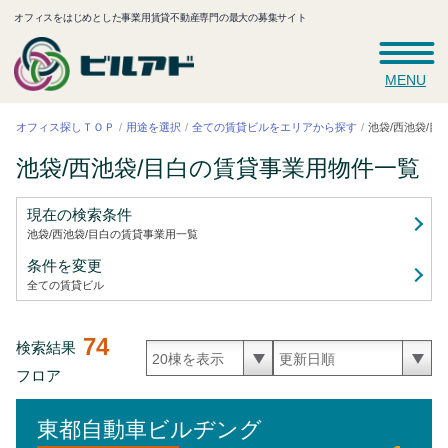
オフィスをはじめとした事業用賃貸不動産専門の最大の募集サイト
MENU
池袋/西池袋/
全ての賃貸ビルをエリアから探す
オフィス探しＴＯＰ
用途を選択
池袋/西池袋/目白の賃貸事業用
物件一覧
現在の検索条件
池袋/西池袋/目白の賃貸事業用
一覧
条件を変更
全ての賃貸ビル
74
検索結果
フロア
東都自動車ビルヂング