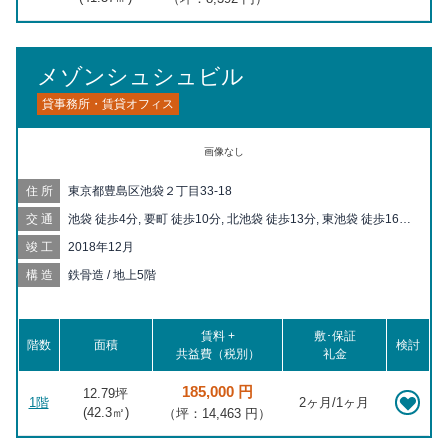
メゾンシュシュビル
貸事務所・賃貸オフィス
画像なし
住所
東京都豊島区池袋２丁目33-18
交通
池袋 徒歩4分, 要町 徒歩10分, 北池袋 徒歩13分, 東池袋 徒歩16分,
下板橋 徒歩18分, 目白 徒歩18分, 椎名町 徒歩18分, 都電雑司ヶ谷
竣工
2018年12月
徒歩19分, 板橋 徒歩19分, 東池袋四丁目 徒歩20分, 大山 徒歩20
分, 雑司が谷 徒歩20分
構造
鉄骨造 / 地上5階
賃料 +
敷･保証
階数
面積
検討
共益費（税別）
礼金
185,000 円
12.79坪
1階
2ヶ月/1ヶ月
(
42.3
㎡)
（坪：14,463 円）