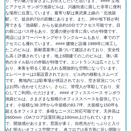
り、その魅力を皆さまにお伝えしたいと思います。 #### 立地
とアクセス サンポウ池袋ビルは、川越街道に面した非常に便利
な場所に位置しています。最寄り駅は東武東上線の「北池袋
駅」で、徒歩約7分の距離にあります。また、JRや地下鉄が利
用できる「池袋駅」からも徒歩約10分でアクセス可能です。目
の前にはバス停もあり、交通の便が非常に良いのが特徴です。
周辺にはタワーパーキングやトランクルームもあり、車でのア
クセスにも優れています。 #### 建物と設備 1988年に竣工し
たこのビルは、新耐震基準に基づいて建設されており、安全性
も高く評価されています。地上6階建てのこのビルは、薄い茶
色のタイル貼りの外観が特徴です。エントランスは広々として
おり、来客を明るく迎え入れる開放的な空間になっています。
エレベーターは2基設置されており、ビル内の移動もスムーズ
です。 敷地内には駐車場が併設されており、空き状況について
はお問い合わせください。さらに、管理人が常駐しており、安
心してご利用いただけます。 #### オフィススペース サンポウ
池袋ビルは、さまざまな規模のオフィススペースを提供してい
ます。小規模な38.3坪から中規模の83.7坪、大規模な150坪を
超えるオフィスまで、多様なニーズに対応可能です。天井高は
2600mm（OAフロア設置区画は100mm上げられています）
で、開放感があります。窓面が多く、自然光がたっぷりと入り
込む明るいオフィス空間です。 各フロアは長方形に近い間取り