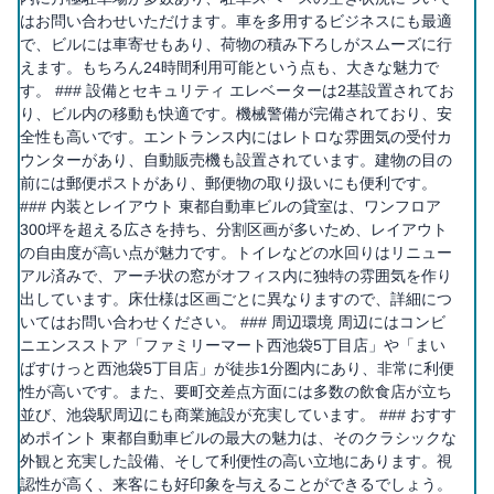
はお問い合わせいただけます。車を多用するビジネスにも最適
で、ビルには車寄せもあり、荷物の積み下ろしがスムーズに行
えます。もちろん24時間利用可能という点も、大きな魅力で
す。 ### 設備とセキュリティ エレベーターは2基設置されてお
り、ビル内の移動も快適です。機械警備が完備されており、安
全性も高いです。エントランス内にはレトロな雰囲気の受付カ
ウンターがあり、自動販売機も設置されています。建物の目の
前には郵便ポストがあり、郵便物の取り扱いにも便利です。
### 内装とレイアウト 東都自動車ビルの貸室は、ワンフロア
300坪を超える広さを持ち、分割区画が多いため、レイアウト
の自由度が高い点が魅力です。トイレなどの水回りはリニュー
アル済みで、アーチ状の窓がオフィス内に独特の雰囲気を作り
出しています。床仕様は区画ごとに異なりますので、詳細につ
いてはお問い合わせください。 ### 周辺環境 周辺にはコンビ
ニエンスストア「ファミリーマート西池袋5丁目店」や「まい
ばすけっと西池袋5丁目店」が徒歩1分圏内にあり、非常に利便
性が高いです。また、要町交差点方面には多数の飲食店が立ち
並び、池袋駅周辺にも商業施設が充実しています。 ### おすす
めポイント 東都自動車ビルの最大の魅力は、そのクラシックな
外観と充実した設備、そして利便性の高い立地にあります。視
認性が高く、来客にも好印象を与えることができるでしょう。