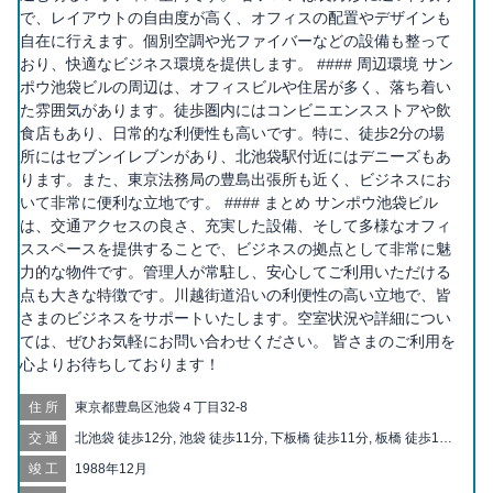
で、レイアウトの自由度が高く、オフィスの配置やデザインも
自在に行えます。個別空調や光ファイバーなどの設備も整って
おり、快適なビジネス環境を提供します。 #### 周辺環境 サン
ポウ池袋ビルの周辺は、オフィスビルや住居が多く、落ち着い
た雰囲気があります。徒歩圏内にはコンビニエンスストアや飲
食店もあり、日常的な利便性も高いです。特に、徒歩2分の場
所にはセブンイレブンがあり、北池袋駅付近にはデニーズもあ
ります。また、東京法務局の豊島出張所も近く、ビジネスにお
いて非常に便利な立地です。 #### まとめ サンポウ池袋ビル
は、交通アクセスの良さ、充実した設備、そして多様なオフィ
ススペースを提供することで、ビジネスの拠点として非常に魅
力的な物件です。管理人が常駐し、安心してご利用いただける
点も大きな特徴です。川越街道沿いの利便性の高い立地で、皆
さまのビジネスをサポートいたします。空室状況や詳細につい
ては、ぜひお気軽にお問い合わせください。 皆さまのご利用を
心よりお待ちしております！
住所
東京都豊島区池袋４丁目32-8
交通
北池袋 徒歩12分, 池袋 徒歩11分, 下板橋 徒歩11分, 板橋 徒歩13
分, 要町 徒歩14分, 大山 徒歩15分, 板橋区役所前 徒歩17分, 新板
竣工
1988年12月
橋 徒歩18分, 東池袋 徒歩20分