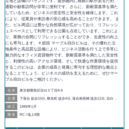
立地と設備のバランスです。徒歩圏内に複数の駅があるため、
通勤や顧客訪問が非常に便利です。さらに、新耐震基準を満た
しているため、ビジネスの安定性と安全性を確保します。これ
により、従業員や来訪者の安心感を高めることができます。 ま
た、ビル周辺には豊かな自然環境が広がっており、リフレッシ
ュスペースとして利用できる公園も点在しています。これによ
り、業務の合間にリフレッシュすることができ、生産性の向上
にも寄与します。 # 総括 マーブル目白ビルは、その優れた立
地条件と高品質な設備により、ビジネス活動を行う上で非常に
魅力的なオフィス賃貸物件です。新耐震基準を満たした安全性
と、利便性の高いアクセス環境、そして快適な作業環境を提供
するこのビルは、企業の成長と発展に寄与する理想的な拠点と
なることでしょう。ビジネスの成功を支えるために、ぜひマー
ブル目白ビルをご検討ください。
住所
東京都豊島区目白５丁目8-9
交通
下落合 徒歩10分, 椎名町 徒歩4分, 落合南長崎 徒歩12分, 目白 徒
歩15分, 要町 徒歩14分, 東長崎 徒歩15分, 中井 徒歩15分, 高田馬
竣工
1988年1月
場 徒歩18分, 池袋 徒歩18分, 落合 徒歩20分, 千川 徒歩20分
構造
RC / 地上6階