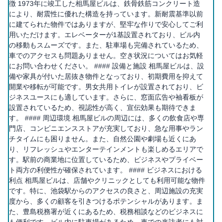
徴 1973年に竣工した相馬屋ビルは、鉄骨鉄筋コンクリート造
により、耐震性に優れた構造を持っています。新耐震基準以前
に建てられた物件ではありますが、堅牢な作りで安心してご利
用いただけます。エレベーターが1基設置されており、ビル内
の移動もスムーズです。また、駐車場も完備されているため、
車でのアクセスも問題ありません。空き状況についてはお気軽
にお問い合わせください。 #### 設備と施設 相馬屋ビルは、設
備や家具が付いた居抜き物件となっており、初期費用を抑えて
開業や移転が可能です。男女共用トイレが設置されており、ビ
ジネスユースにも適しています。さらに、窓面広告や袖看板が
設置されているため、視認性が高く、宣伝効果も期待できま
す。 #### 周辺環境 相馬屋ビルの周辺には、多くの飲食店や専
門店、コンビニエンスストアが充実しており、急な用事やラン
チタイムにも困りません。また、自然公園や劇場も近くにあ
り、リフレッシュやエンターテインメントも楽しめるエリアで
す。駅前の商業地に位置しているため、ビジネスやプライベー
ト両方の利便性が確保されています。 #### ビジネスにおける
利点 相馬屋ビルは、店舗やクリニックとしても利用可能な物件
です。特に、池袋駅からのアクセスの良さと、周辺施設の充実
度から、多くの顧客を引きつけるポテンシャルがあります。ま
た、豊島税務署が近くにあるため、税務相談などのビジネスに