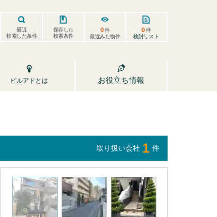
0
0
保存した
最近
件
件
検索した条件
検索条件
検討リスト
最近みた物件
お役立ち情報
ビルアドとは
1
取り扱い会社
件