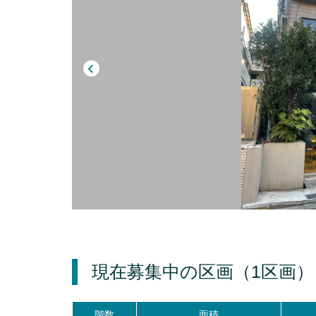
現在募集中の区画
（1区画）
階数
面積