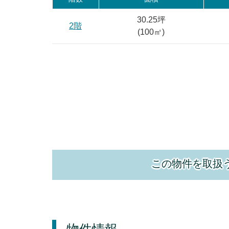
30.25坪
2階
(
100
㎡)
この物件を取扱
物件情報