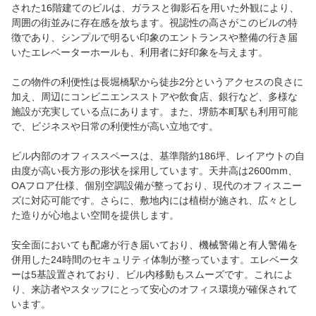
された16階建てのビルは、ガラスと御影石を用いた外観により、
周囲の街並みに存在感を放ちます。視認性の高さがこのビルの特
徴であり、シンプルで明るい印象のエントランスや整備の行き届
いたエレベーターホールも、利用者に好印象を与えます。
この物件の利便性は長堀橋駅から徒歩2分というアクセスの良さに
加え、周辺にコンビニエンスストアや飲食店、銀行など、多様な
施設が充実している点にあります。また、堺筋本町駅も利用可能
で、ビジネスや日常の利便性が高い立地です。
ビル内部のオフィススペースは、基準階約186坪、レイアウトの自
由度が高い長方形の形状を採用しています。天井高は2600mm、
OAフロア仕様、個別空調設備が整っており、現代のオフィスニー
ズに対応可能です。さらに、敷地内には植樹が施され、広々とし
た造りが心地よい空間を提供します。
安全面においても配慮が行き届いており、機械警備と有人警備を
併用した24時間のセキュリティ体制が整っています。エレベータ
ーは5基設置されており、ビル内移動もスムーズです。これによ
り、来訪者やスタッフにとって安心のオフィス環境が確保されて
います。