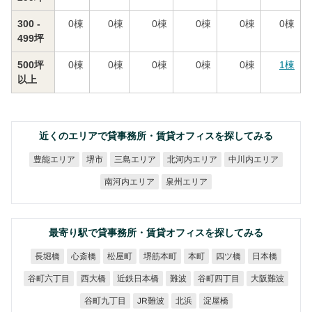
300 -
0
棟
0
棟
0
棟
0
棟
0
棟
0
棟
499坪
500坪
0
棟
0
棟
0
棟
0
棟
0
棟
1
棟
以上
近くのエリアで貸事務所・賃貸オフィスを探してみる
北河内エリア
中川内エリア
豊能エリア
三島エリア
堺市
南河内エリア
泉州エリア
最寄り駅で貸事務所・賃貸オフィスを探してみる
堺筋本町
長堀橋
心斎橋
松屋町
四ツ橋
日本橋
本町
谷町六丁目
近鉄日本橋
谷町四丁目
大阪難波
西大橋
難波
谷町九丁目
JR難波
淀屋橋
北浜