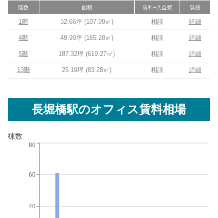
階数
面積
賃料+共益費
詳細
1階
32.66坪
(
107.99
㎡)
相談
詳細
4階
49.99坪
(
165.28
㎡)
相談
詳細
5階
187.32坪
(
619.27
㎡)
相談
詳細
13階
25.19坪
(
83.28
㎡)
相談
詳細
長堀橋駅
のオフィス賃料相場
棟数
80
60
40