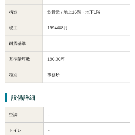
構造
鉄骨造 / 地上16階・地下1階
竣工
1994年8月
耐震基準
-
基準階坪数
186.36坪
種別
事務所
設備詳細
空調
-
トイレ
-