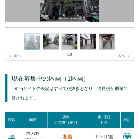
1
/
3
前へ
次へ
現在募集中の区画
（1区画）
※当サイトの表記はすべて税抜きとなり、消費税が別途加
算されます。
賃料 +
敷･保証
階数
面積
検討
共益費（税別）
礼金
79.87坪
相談
9階
12ヶ月/無