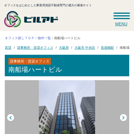
オフィスをはじめとした事業用賃貸不動産専門の最大の募集サイト
MENU
オフィス探しＴＯＰ
南船場ハートビル
物件一覧
貸事務所・賃貸オフィス
大阪市 中央区
南船場ハ
長堀橋駅
大阪府
賃貸
貸事務所・賃貸オフィス
南船場ハートビル