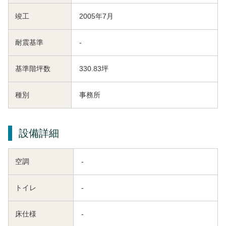
竣工
2005年7月
耐震基準
-
基準階坪数
330.83坪
種別
事務所
設備詳細
空調
-
トイレ
-
床仕様
-