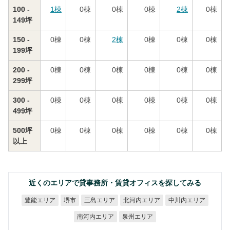
100 -
1
棟
0
棟
0
棟
0
棟
2
棟
0
棟
149坪
150 -
0
棟
0
棟
2
棟
0
棟
0
棟
0
棟
199坪
200 -
0
棟
0
棟
0
棟
0
棟
0
棟
0
棟
299坪
300 -
0
棟
0
棟
0
棟
0
棟
0
棟
0
棟
499坪
500坪
0
棟
0
棟
0
棟
0
棟
0
棟
0
棟
以上
近くのエリアで貸事務所・賃貸オフィスを探してみる
北河内エリア
中川内エリア
豊能エリア
三島エリア
堺市
南河内エリア
泉州エリア