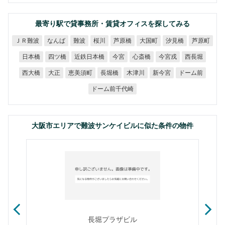
最寄り駅で貸事務所・賃貸オフィスを探してみる
ＪＲ難波
なんば
芦原橋
大国町
汐見橋
芦原町
難波
桜川
近鉄日本橋
日本橋
四ツ橋
心斎橋
今宮戎
西長堀
今宮
恵美須町
ドーム前
西大橋
長堀橋
木津川
新今宮
大正
ドーム前千代崎
大阪市エリアで難波サンケイビルに似た条件の物件
長堀プラザビル