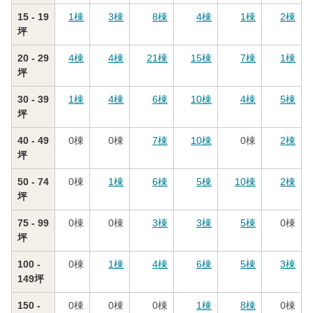
15 - 19
1
棟
3
棟
8
棟
4
棟
1
棟
2
棟
坪
20 - 29
4
棟
4
棟
21
棟
15
棟
7
棟
1
棟
坪
30 - 39
1
棟
4
棟
6
棟
10
棟
4
棟
5
棟
坪
40 - 49
0
棟
0
棟
7
棟
10
棟
0
棟
2
棟
坪
50 - 74
0
棟
1
棟
6
棟
5
棟
10
棟
2
棟
坪
75 - 99
0
棟
0
棟
3
棟
3
棟
5
棟
0
棟
坪
100 -
0
棟
1
棟
4
棟
6
棟
5
棟
3
棟
149坪
150 -
0
棟
0
棟
0
棟
1
棟
8
棟
0
棟