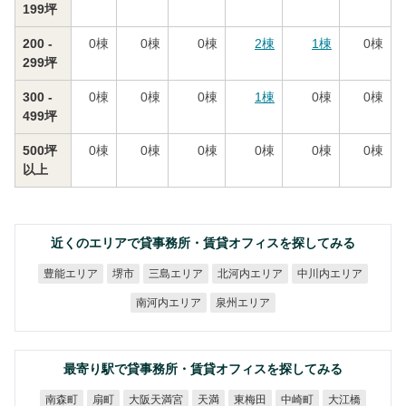
199坪
200 -
0
棟
0
棟
0
棟
2
棟
1
棟
0
棟
299坪
300 -
0
棟
0
棟
0
棟
1
棟
0
棟
0
棟
499坪
500坪
0
棟
0
棟
0
棟
0
棟
0
棟
0
棟
以上
近くのエリアで貸事務所・賃貸オフィスを探してみる
北河内エリア
中川内エリア
豊能エリア
三島エリア
堺市
南河内エリア
泉州エリア
最寄り駅で貸事務所・賃貸オフィスを探してみる
大阪天満宮
南森町
東梅田
中崎町
大江橋
扇町
天満