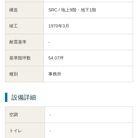
構造
SRC / 地上9階・地下1階
竣工
1970年3月
耐震基準
-
基準階坪数
54.07坪
種別
事務所
設備詳細
空調
-
トイレ
-