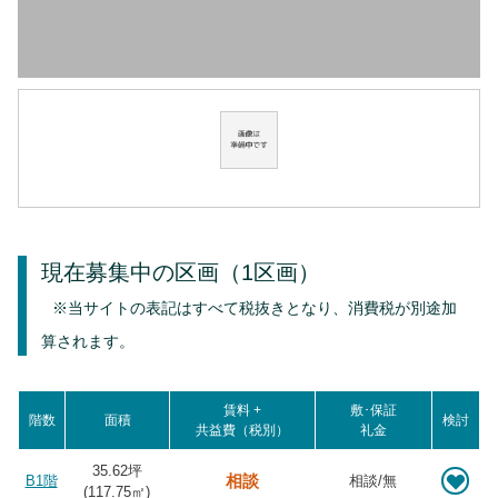
現在募集中の区画
（1区画）
※当サイトの表記はすべて税抜きとなり、消費税が別途加
算されます。
賃料 +
敷･保証
階数
面積
検討
共益費（税別）
礼金
35.62坪
相談
B1階
相談/無
(
117.75
㎡)