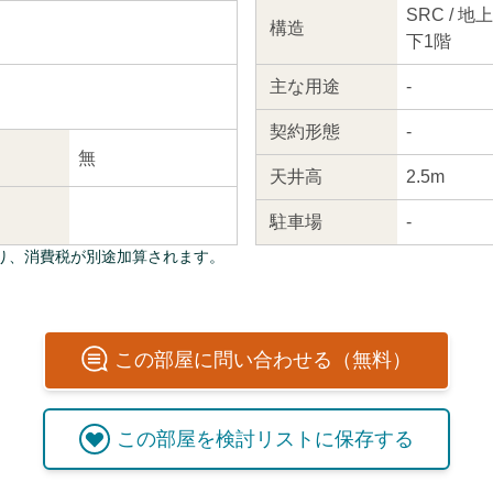
SRC / 
構造
下1階
主な
用途
-
契約
形態
-
無
天井高
2.5m
駐車場
-
り、消費税が別途加算されます。
この
部屋
に問い合わせる（無料）
この
部屋
を検討リストに保存する