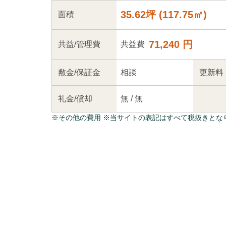
35.62坪
(
117.75
㎡)
面積
71,240 円
共益
/管理
費
共益費
敷金/
保証金
相談
更新料
礼金/
償却
無
/
無
※
その他の費用
※当サイトの表記はすべて税抜きとな