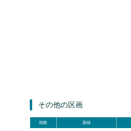
その他の区画
階数
面積