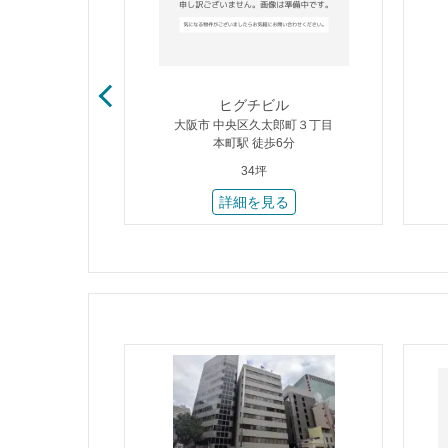
エアビル
ヒグチビル
田１丁目
大阪市 中央区久太郎町３丁目
歩2分
本町駅 徒歩6分
34坪
る
詳細を見る