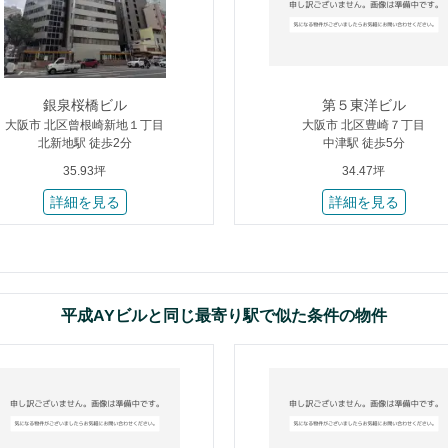
銀泉桜橋ビル
第５東洋ビル
大阪市 北区曾根崎新地１丁目
大阪市 北区豊崎７丁目
北新地駅 徒歩2分
中津駅 徒歩5分
35.93坪
34.47坪
詳細を見る
詳細を見る
平成AYビルと同じ最寄り駅で似た条件の物件