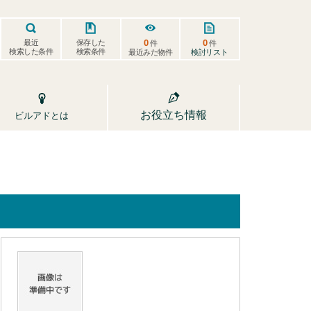
0
0
保存した
最近
件
件
検索した条件
検索条件
検討リスト
最近みた物件
お役立ち情報
ビルアドとは