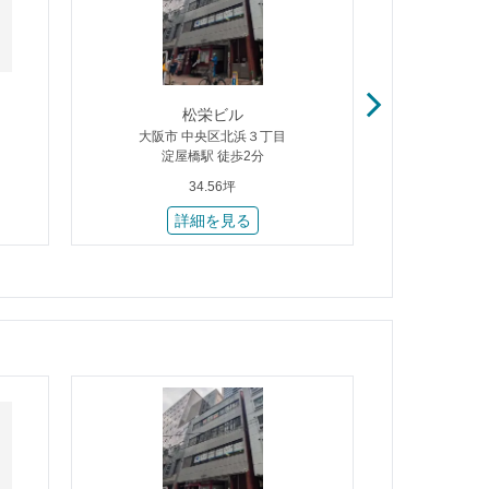
松栄ビル
平
大阪市 中央区北浜３丁目
大阪市 
淀屋橋駅 徒歩2分
北
34.56坪
詳細を見る