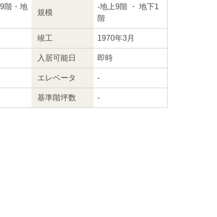
地上9階・地
-
地上9階
・ 地下1
規模
階
竣工
1970年3月
入居
可能日
即時
エレ
ベータ
-
基準階坪数
-