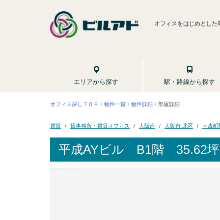
オフィスをはじめとした
駅・路線から探す
エリアから探す
オフィス探しＴＯＰ
物件一覧
物件詳細
部屋詳細
貸事務所・賃貸オフィス
大阪市 北区
南森町
大阪府
賃貸
平成AYビル
B1階 35.62坪