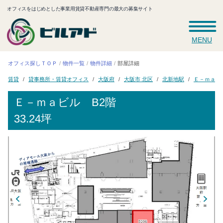
オフィスをはじめとした事業用賃貸不動産専門の最大の募集サイト
MENU
オフィス探しＴＯＰ
物件一覧
物件詳細
部屋詳細
貸事務所・賃貸オフィス
Ｅ－ｍａビ
大阪市 北区
北新地駅
大阪府
賃貸
Ｅ－ｍａビル
B2階
33.24坪