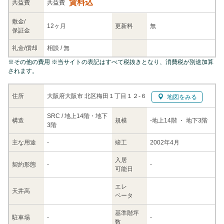
賃料込
共益
費
共益費
敷金/
12ヶ月
更新料
無
保証金
礼金/
償却
相談
/
無
※
その他の費用
※当サイトの表記はすべて税抜きとなり、消費税が別途加算
されます。
大阪府大阪市 北区梅田１丁目１２-６
住所
地図をみる
SRC / 地上14階・地下
構造
規模
-
地上14階
・ 地下3階
3階
主な
用途
-
竣工
2002年4月
入居
契約
形態
-
-
可能日
エレ
天井高
ベータ
基準階坪
駐車場
-
-
数