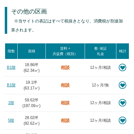
その他の区画
※当サイトの表記はすべて税抜きとなり、消費税が別途加
算されます。
賃料 +
敷･保証
階数
面積
検討
共益費（税別）
礼金
18.86坪
相談
B1階
12ヶ月/相談
(
62.34
㎡)
19.1坪
相談
B1階
12ヶ月/無
(
63.17
㎡)
59.62坪
相談
1階
12ヶ月/相談
(
197.09
㎡)
28.02坪
相談
5階
12ヶ月/相談
(
92.62
㎡)