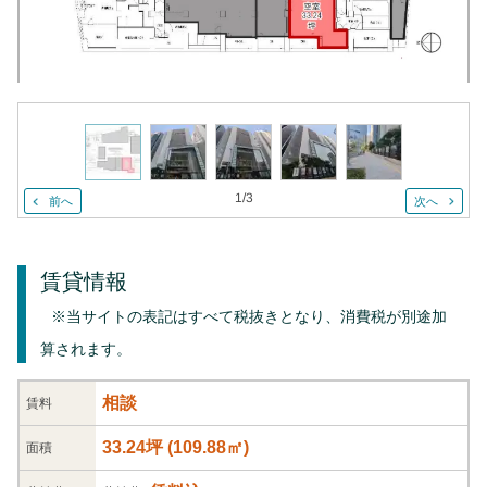
1
/
3
前へ
次へ
賃貸情報
※当サイトの表記はすべて税抜きとなり、消費税が別途加
算されます。
相談
賃料
33.24坪
(
109.88
㎡)
面積