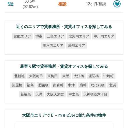
50.6坪
相談
5階
12ヶ月/相談
(
92.62
㎡)
近くのエリアで貸事務所・賃貸オフィスを探してみる
北河内エリア
中川内エリア
豊能エリア
三島エリア
堺市
南河内エリア
泉州エリア
最寄り駅で貸事務所・賃貸オフィスを探してみる
大阪梅田
北新地
東梅田
大江橋
渡辺橋
中崎町
大阪
なにわ橋
淀屋橋
肥後橋
南森町
福島
中津
扇町
北浜
天神橋筋六丁目
大阪天満宮
新福島
中之島
天満
大阪市エリアでＥ－ｍａビルに似た条件の物件