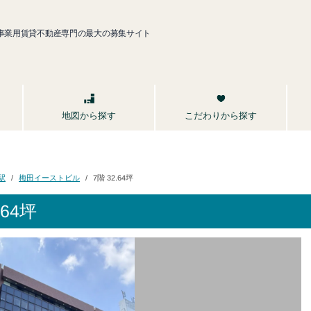
事業用賃貸不動産専門の最大の募集サイト
こだわりから探す
地図から探す
梅田イーストビル
駅
7階 32.64坪
64坪