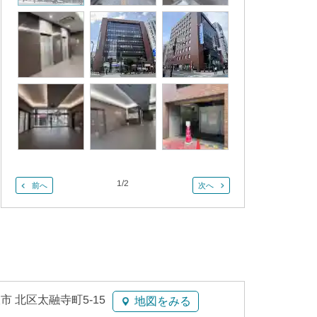
1
/
2
前へ
次へ
市 北区太融寺町5-15
地図をみる