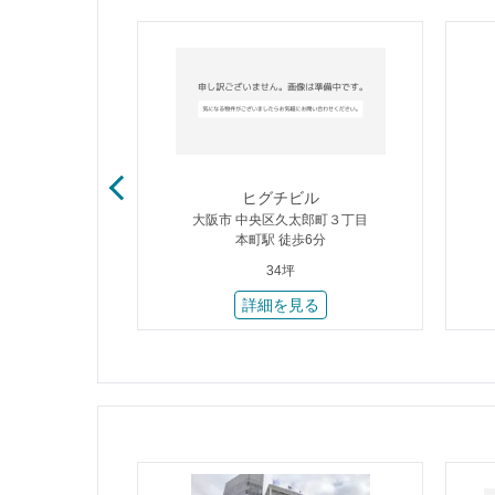
筋本町Ⅱ
ヒグチビル
郎町３丁目
大阪市 中央区久太郎町３丁目
4分
本町駅 徒歩6分
34坪
る
詳細を見る