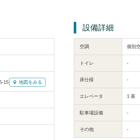
設備詳細
空調
個別
トイレ
-
床仕様
-
-15
地図をみる
エレベータ
1 基
駐車場設備
-
その他
-