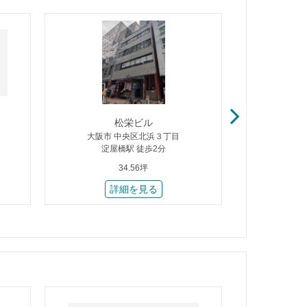
松栄ビル
平
大阪市 中央区北浜３丁目
大阪市 
淀屋橋駅 徒歩2分
北
34.56坪
詳細を見る