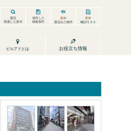
0
0
保存した
最近
件
件
検索した条件
検索条件
検討リスト
最近みた物件
お役立ち情報
ビルアドとは