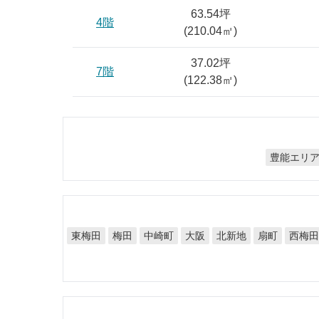
63.54坪
4階
(
210.04
㎡)
37.02坪
7階
(
122.38
㎡)
豊能エリ
東梅田
中崎町
北新地
西梅
梅田
大阪
扇町