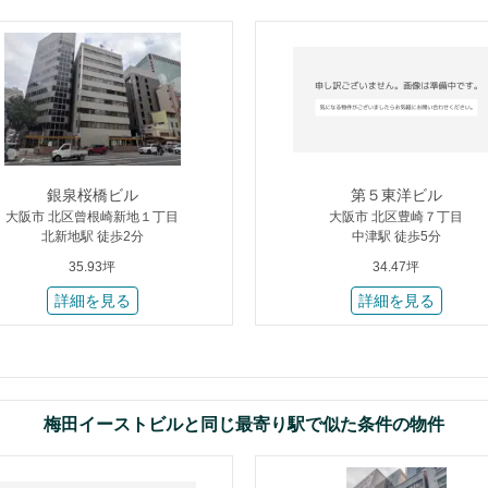
銀泉桜橋ビル
第５東洋ビル
大阪市 北区曾根崎新地１丁目
大阪市 北区豊崎７丁目
北新地駅 徒歩2分
中津駅 徒歩5分
35.93坪
34.47坪
詳細を見る
詳細を見る
梅田イーストビルと同じ最寄り駅で似た条件の物件