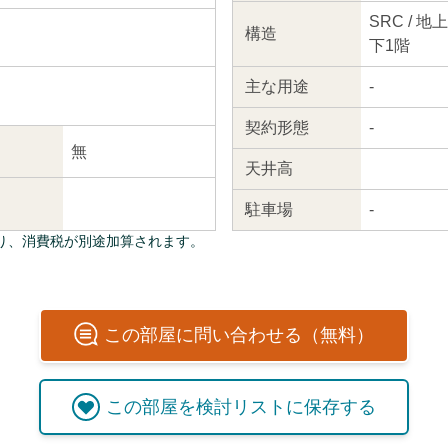
SRC / 
構造
下1階
主な
用途
-
契約
形態
-
無
天井高
駐車場
-
り、消費税が別途加算されます。
この
部屋
に問い合わせる（無料）
この
部屋
を検討リストに保存する