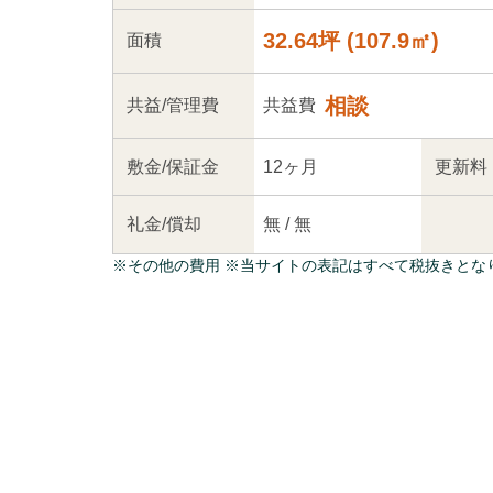
32.64坪
(
107.9
㎡)
面積
相談
共益
/管理
費
共益費
敷金/
保証金
12ヶ月
更新料
礼金/
償却
無
/
無
※
その他の費用
※当サイトの表記はすべて税抜きとな