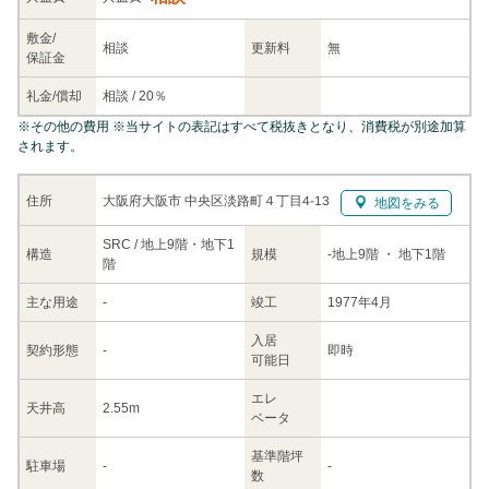
敷金/
相談
更新料
無
保証金
礼金/
償却
相談
/
20％
※
その他の費用
※当サイトの表記はすべて税抜きとなり、消費税が別途加算
されます。
大阪府大阪市 中央区淡路町４丁目4-13
住所
地図をみる
SRC / 地上9階・地下1
構造
規模
-
地上9階
・ 地下1階
階
主な
用途
-
竣工
1977年4月
入居
契約
形態
-
即時
可能日
エレ
天井高
2.55m
ベータ
基準階坪
駐車場
-
-
数