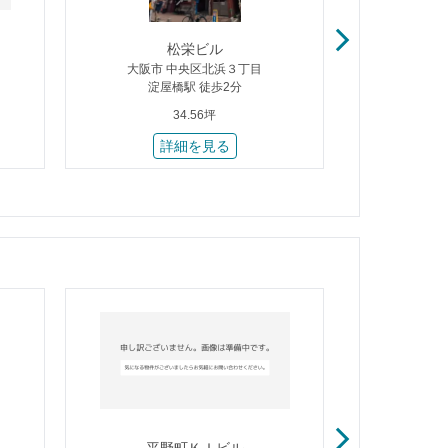
松栄ビル
平
大阪市 中央区北浜３丁目
大阪市 
淀屋橋駅 徒歩2分
北
34.56坪
詳細を見る