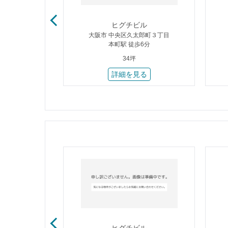
筋本町Ⅱ
ヒグチビル
郎町３丁目
大阪市 中央区久太郎町３丁目
4分
本町駅 徒歩6分
34坪
る
詳細を見る