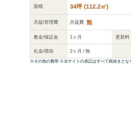
34坪
(
112.2
㎡)
面積
無
共益
/管理
費
共益費
敷金/
保証金
1ヶ月
更新料
礼金/
償却
2ヶ月
/
無
※
その他の費用
※当サイトの表記はすべて税抜きとな