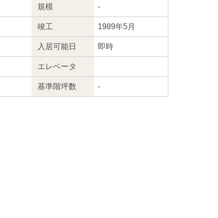
規模
-
竣工
1989年5月
入居
可能日
即時
エレ
ベータ
基準階坪数
-