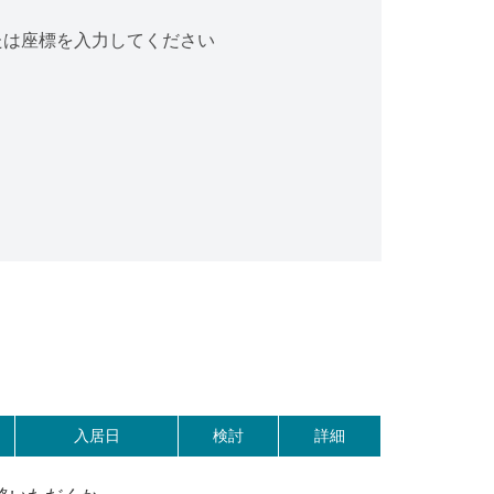
たは座標を入力してください
入居日
検討
詳細