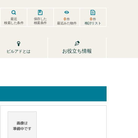
0
0
保存した
最近
件
件
検索した条件
検索条件
検討リスト
最近みた物件
お役立ち情報
ビルアドとは