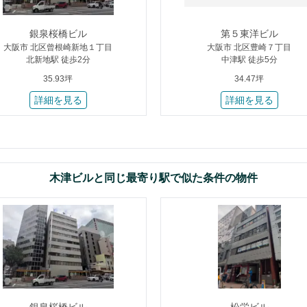
銀泉桜橋ビル
第５東洋ビル
大阪市 北区曾根崎新地１丁目
大阪市 北区豊崎７丁目
北新地駅 徒歩2分
中津駅 徒歩5分
35.93坪
34.47坪
詳細を見る
詳細を見る
木津ビルと同じ最寄り駅で似た条件の物件