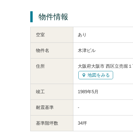
物件情報
空室
あり
物件名
木津ビル
住所
大阪府大阪市 西区立売堀１丁
地図をみる
竣工
1989年5月
耐震基準
-
基準階坪数
34坪