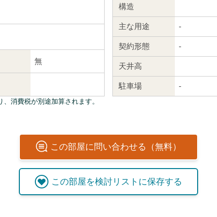
構造
主な
用途
-
契約
形態
-
無
天井高
駐車場
-
り、消費税が別途加算されます。
この
部屋
に問い合わせる（無料）
この
部屋
を検討リストに保存する