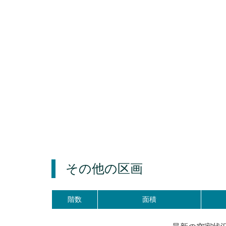
その他の区画
階数
面積