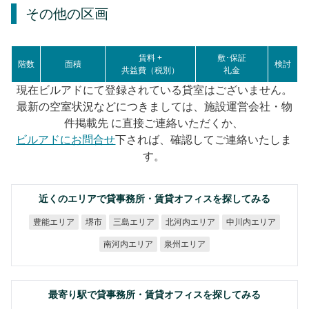
その他の区画
賃料 +
敷･保証
階数
面積
検討
共益費（税別）
礼金
現在ビルアドにて登録されている貸室はございません。
最新の空室状況などにつきましては、施設運営会社・物
件掲載先 に直接ご連絡いただくか、
ビルアドにお問合せ
下されば、確認してご連絡いたしま
す。
近くのエリアで貸事務所・賃貸オフィスを探してみる
北河内エリア
中川内エリア
豊能エリア
三島エリア
堺市
南河内エリア
泉州エリア
最寄り駅で貸事務所・賃貸オフィスを探してみる