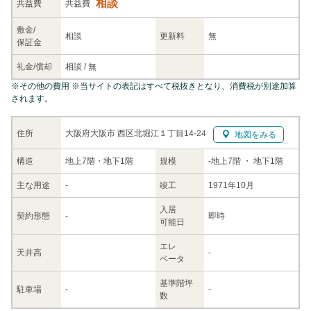
相談
共益
費
共益費
敷金/
相談
更新料
無
保証金
礼金/
償却
相談
/
無
※
その他の費用
※当サイトの表記はすべて税抜きとなり、消費税が別途加算
されます。
大阪府大阪市 西区北堀江１丁目14-24
住所
地図をみる
構造
地上7階・地下1階
規模
-
地上7階
・ 地下1階
主な
用途
-
竣工
1971年10月
入居
契約
形態
-
即時
可能日
エレ
天井高
-
ベータ
基準階坪
駐車場
-
-
数