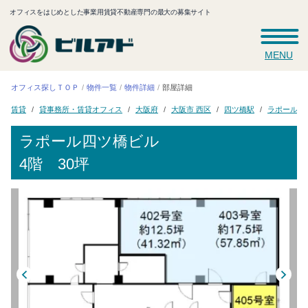
オフィスをはじめとした事業用賃貸不動産専門の最大の募集サイト
MENU
オフィス探しＴＯＰ
物件一覧
物件詳細
部屋詳細
貸事務所・賃貸オフィス
ラポール四
大阪市 西区
四ツ橋駅
大阪府
賃貸
ラポール四ツ橋ビル
4階 30坪