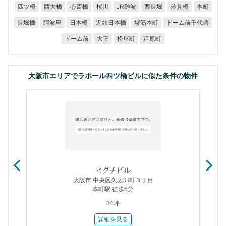
JR難波
四ツ橋
西大橋
心斎橋
西長堀
汐見橋
桜川
本町
ドーム前千代崎
近鉄日本橋
堺筋本町
長堀橋
阿波座
日本橋
ドーム前
松屋町
芦原町
大正
大阪市エリアでラポール四ツ橋ビルに似た条件の物件
ヒグチビル
大阪市 中央区久太郎町３丁目
本町駅 徒歩6分
34坪
詳細を見る