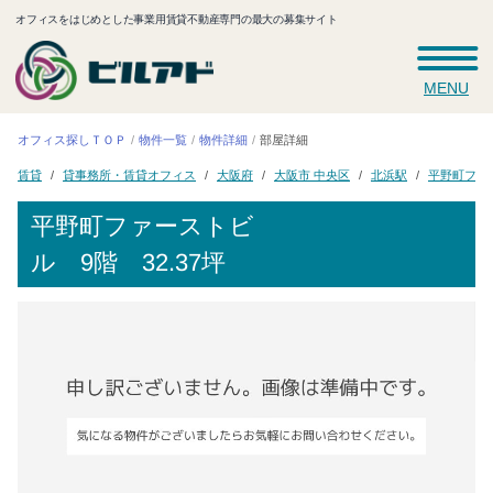
オフィスをはじめとした事業用賃貸不動産専門の最大の募集サイト
MENU
オフィス探しＴＯＰ
物件一覧
物件詳細
部屋詳細
貸事務所・賃貸オフィス
平野町ファ
大阪市 中央区
大阪府
北浜駅
賃貸
平野町ファーストビ
ル
9階 32.37坪