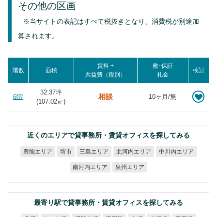
その他の区画
※当サイトの表記はすべて税抜きとなり、消費税が別途加
算されます。
賃料 +
敷･保証
階数
面積
検討
共益費（税別）
礼金
32.37坪
相談
6階
10ヶ月/無
(
107.02
㎡)
近くのエリアで貸事務所・賃貸オフィスを探してみる
北河内エリア
中川内エリア
豊能エリア
三島エリア
堺市
南河内エリア
泉州エリア
最寄り駅で貸事務所・賃貸オフィスを探してみる