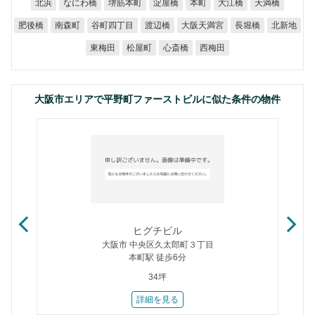
なにわ橋
堺筋本町
淀屋橋
大江橋
天満橋
北浜
本町
谷町四丁目
大阪天満宮
肥後橋
南森町
渡辺橋
長堀橋
北新地
東梅田
松屋町
心斎橋
西梅田
大阪市エリアで平野町ファーストビルに似た条件の物件
ヒグチビル
大阪市 中央区久太郎町３丁目
本町駅 徒歩6分
34坪
詳細を見る