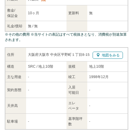
敷金/
10ヶ月
更新料
無
保証金
礼金/
償却
無
/
無
※
その他の費用
※当サイトの表記はすべて税抜きとなり、消費税が別途加算
されます。
大阪府大阪市 中央区平野町１丁目8-15
住所
地図をみる
構造
SRC / 地上10階
規模
地上10階
主な
用途
-
竣工
1998年12月
入居
契約
形態
-
-
可能日
エレ
天井高
-
ベータ
基準階坪
駐車場
-
-
数