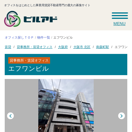
オフィスをはじめとした事業用賃貸不動産専門の最大の募集サイト
MENU
オフィス探しＴＯＰ
エフワンビル
物件一覧
貸事務所・賃貸オフィス
大阪市 北区
エフワンビ
南森町駅
大阪府
賃貸
貸事務所・賃貸オフィス
エフワンビル