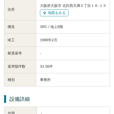
大阪府大阪市 北区西天満５丁目１６-１５
住所
地図をみる
構造
SRC / 地上8階
竣工
1988年2月
耐震基準
-
基準階坪数
33.38坪
種別
事務所
設備詳細
空調
-