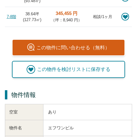
(
93.48
㎡)
345,455 円
38.64坪
7-8階
相談/1ヶ月
(
127.73
㎡)
（坪：8,940 円）
この
物件
に問い合わせる（無料）
この
物件
を検討リストに保存する
物件情報
空室
あり
物件名
エフワンビル