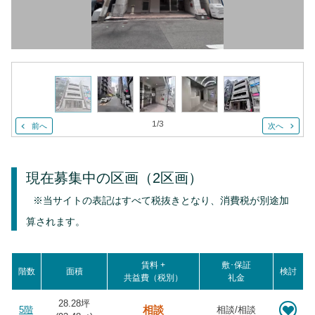
1
/
3
前へ
次へ
現在募集中の区画
（2区画）
※当サイトの表記はすべて税抜きとなり、消費税が別途加
算されます。
賃料 +
敷･保証
階数
面積
検討
共益費（税別）
礼金
28.28坪
相談
5階
相談/相談