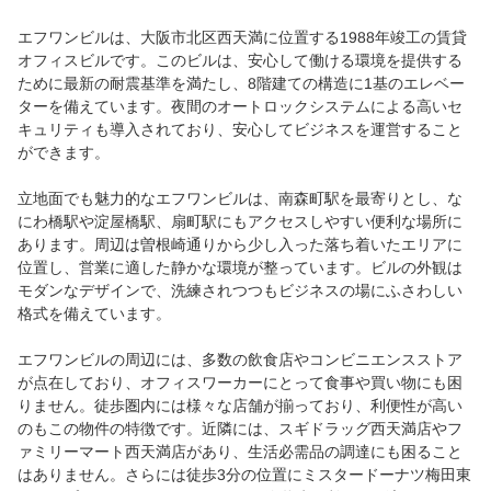
エフワンビルは、大阪市北区西天満に位置する1988年竣工の賃貸
オフィスビルです。このビルは、安心して働ける環境を提供する
ために最新の耐震基準を満たし、8階建ての構造に1基のエレベー
ターを備えています。夜間のオートロックシステムによる高いセ
キュリティも導入されており、安心してビジネスを運営すること
ができます。
立地面でも魅力的なエフワンビルは、南森町駅を最寄りとし、な
にわ橋駅や淀屋橋駅、扇町駅にもアクセスしやすい便利な場所に
あります。周辺は曽根崎通りから少し入った落ち着いたエリアに
位置し、営業に適した静かな環境が整っています。ビルの外観は
モダンなデザインで、洗練されつつもビジネスの場にふさわしい
格式を備えています。
エフワンビルの周辺には、多数の飲食店やコンビニエンスストア
が点在しており、オフィスワーカーにとって食事や買い物にも困
りません。徒歩圏内には様々な店舗が揃っており、利便性が高い
のもこの物件の特徴です。近隣には、スギドラッグ西天満店やフ
ァミリーマート西天満店があり、生活必需品の調達にも困ること
はありません。さらには徒歩3分の位置にミスタードーナツ梅田東