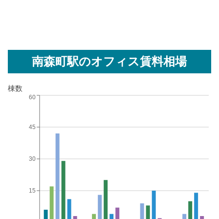
南森町駅
のオフィス賃料相場
棟数
60
45
30
15