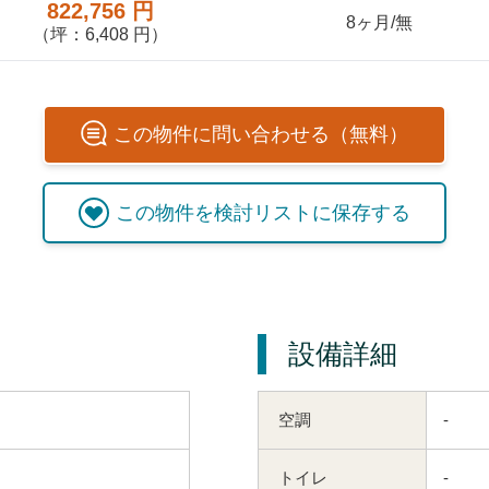
822,756 円
8ヶ月/無
（坪：6,408 円）
この
物件
に問い合わせる（無料）
この
物件
を検討リストに保存する
設備詳細
空調
-
トイレ
-