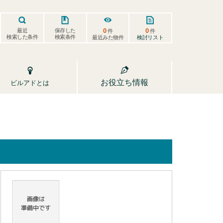
0
0
保存した
最近
件
件
検索した条件
検索条件
検討リスト
最近みた物件
お役立ち情報
ビルアドとは