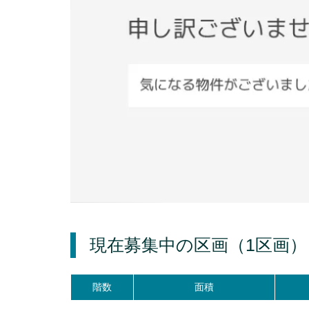
現在募集中の区画
（1区画）
階数
面積