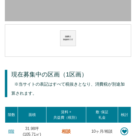
現在募集中の区画
（1区画）
※当サイトの表記はすべて税抜きとなり、消費税が別途加
算されます。
賃料 +
敷･保証
階数
面積
検討
共益費（税別）
礼金
31.98坪
相談
8階
10ヶ月/相談
(
105.71
㎡)