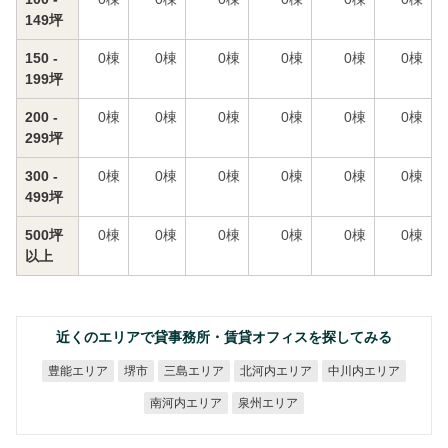
149坪
150 -
0
棟
0
棟
0
棟
0
棟
0
棟
0
棟
199坪
200 -
0
棟
0
棟
0
棟
0
棟
0
棟
0
棟
299坪
300 -
0
棟
0
棟
0
棟
0
棟
0
棟
0
棟
499坪
500坪
0
棟
0
棟
0
棟
0
棟
0
棟
0
棟
以上
近くのエリアで貸事務所・賃貸オフィスを探してみる
北河内エリア
中川内エリア
豊能エリア
三島エリア
堺市
南河内エリア
泉州エリア