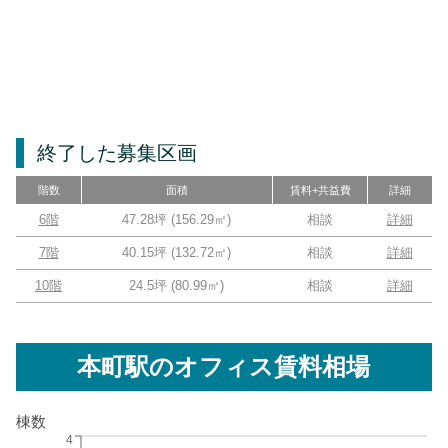
終了した募集区画
階数
面積
賃料+共益費
詳細
6階
47.28坪
(
156.29
㎡)
相談
詳細
7階
40.15坪
(
132.72
㎡)
相談
詳細
10階
24.5坪
(
80.99
㎡)
相談
詳細
本町駅
のオフィス賃料相場
棟数
4