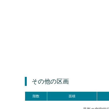
その他の区画
階数
面積