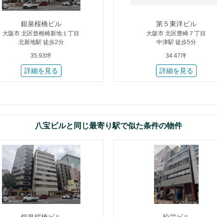
銀泉桜橋ビル
第５東洋ビル
大阪市 北区曾根崎新地１丁目
大阪市 北区豊崎７丁目
北新地駅 徒歩2分
中津駅 徒歩5分
35.93坪
34.47坪
詳細を見る
詳細を見る
八宝ビルと同じ最寄り駅で似た条件の物件