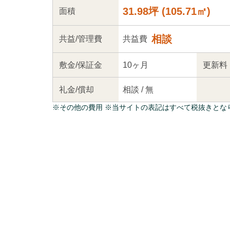
31.98坪
(
105.71
㎡)
面積
相談
共益
/管理
費
共益費
敷金/
保証金
10ヶ月
更新料
礼金/
償却
相談
/
無
※
その他の費用
※当サイトの表記はすべて税抜きとな