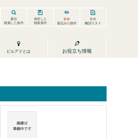
0
0
保存した
最近
件
件
検索した条件
検索条件
検討リスト
最近みた物件
お役立ち情報
ビルアドとは