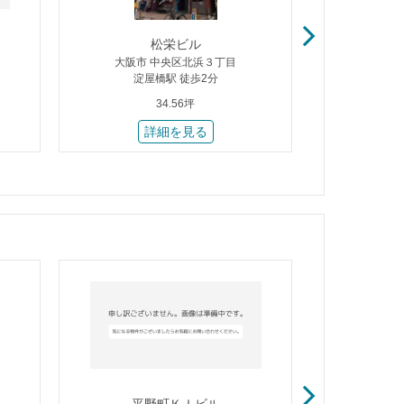
松栄ビル
平
大阪市 中央区北浜３丁目
大阪市 
淀屋橋駅 徒歩2分
北
34.56坪
詳細を見る