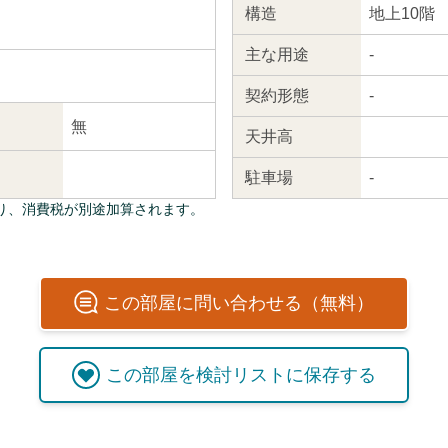
構造
地上10階
主な
用途
-
契約
形態
-
無
天井高
駐車場
-
り、消費税が別途加算されます。
この
部屋
に問い合わせる（無料）
この
部屋
を検討リストに保存する