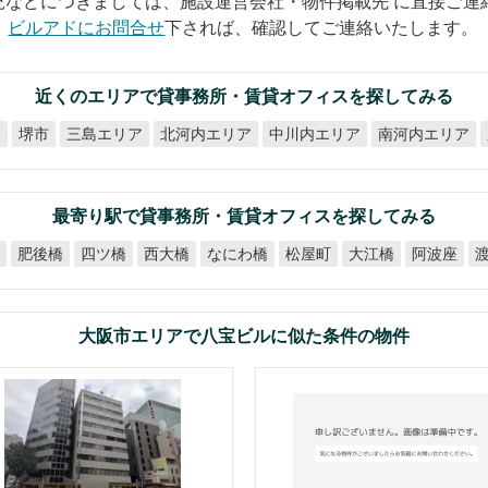
況などにつきましては、施設運営会社・物件掲載先 に直接ご連
ビルアドにお問合せ
下されば、確認してご連絡いたします。
近くのエリアで貸事務所・賃貸オフィスを探してみる
北河内エリア
中川内エリア
南河内エリア
ア
三島エリア
堺市
最寄り駅で貸事務所・賃貸オフィスを探してみる
なにわ橋
橋
肥後橋
四ツ橋
西大橋
松屋町
大江橋
阿波座
大阪市エリアで八宝ビルに似た条件の物件