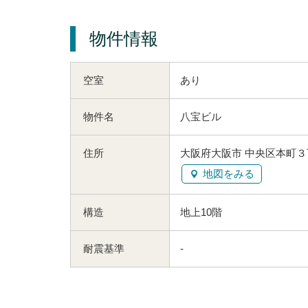
物件情報
空室
あり
物件名
八宝ビル
住所
大阪府大阪市 中央区本町３
地図をみる
構造
地上10階
耐震基準
-