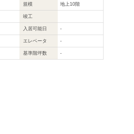
規模
地上10階
竣工
入居
可能日
-
エレ
ベータ
-
基準階坪数
-