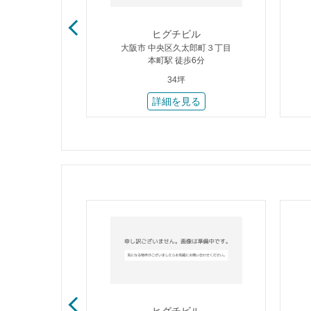
筋本町Ⅱ
ヒグチビル
郎町３丁目
大阪市 中央区久太郎町３丁目
4分
本町駅 徒歩6分
34坪
る
詳細を見る