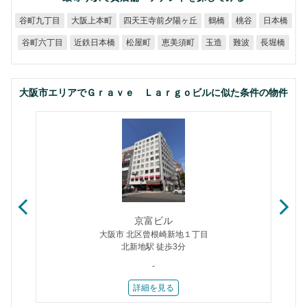
四天王寺前夕陽ヶ丘
谷町九丁目
大阪上本町
日本橋
鶴橋
桃谷
谷町六丁目
近鉄日本橋
恵美須町
松屋町
長堀橋
玉造
難波
大阪市エリアでＧｒａｖｅ Ｌａｒｇｏビルに似た条件の物件
京富ビル
大阪市 北区曾根崎新地１丁目
北新地駅 徒歩3分
-
詳細を見る