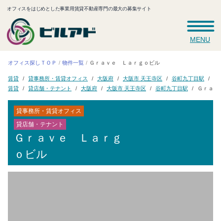
オフィスをはじめとした事業用賃貸不動産専門の最大の募集サイト
MENU
Ｇｒａｖｅ Ｌａｒｇｏビル
オフィス探しＴＯＰ
物件一覧
Ｇ
貸事務所・賃貸オフィス
大阪市 天王寺区
谷町九丁目駅
大阪府
賃貸
Ｇｒａｖ
貸店舗・テナント
大阪市 天王寺区
谷町九丁目駅
大阪府
賃貸
貸事務所・賃貸オフィス
貸店舗・テナント
Ｇｒａｖｅ Ｌａｒｇ
ｏビル