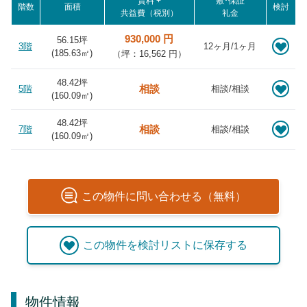
賃料 +
敷･保証
階数
面積
検討
共益費（税別）
礼金
930,000 円
56.15坪
3階
12ヶ月/1ヶ月
(
185.63
㎡)
（坪：16,562 円）
48.42坪
相談
5階
相談/相談
(
160.09
㎡)
48.42坪
相談
7階
相談/相談
(
160.09
㎡)
この
物件
に問い合わせる（無料）
この
物件
を検討リストに保存する
物件情報