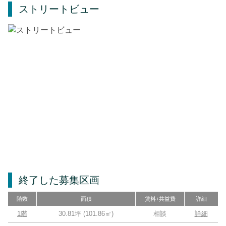
ストリートビュー
終了した募集区画
階数
面積
賃料+共益費
詳細
1階
30.81坪
(
101.86
㎡)
相談
詳細