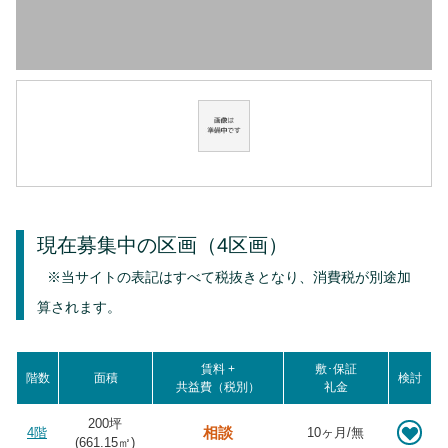
現在募集中の区画
（4区画）
※当サイトの表記はすべて税抜きとなり、消費税が別途加
算されます。
賃料 +
敷･保証
階数
面積
検討
共益費（税別）
礼金
200坪
相談
4階
10ヶ月/無
(
661.15
㎡)