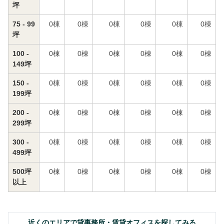
坪
75 - 99
0
棟
0
棟
0
棟
0
棟
0
棟
0
棟
坪
100 -
0
棟
0
棟
0
棟
0
棟
0
棟
0
棟
149坪
150 -
0
棟
0
棟
0
棟
0
棟
0
棟
0
棟
199坪
200 -
0
棟
0
棟
0
棟
0
棟
0
棟
0
棟
299坪
300 -
0
棟
0
棟
0
棟
0
棟
0
棟
0
棟
499坪
500坪
0
棟
0
棟
0
棟
0
棟
0
棟
0
棟
以上
近くのエリアで貸事務所・賃貸オフィスを探してみる