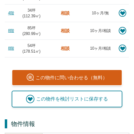
34坪
相談
4階
10ヶ月/無
(
112.39
㎡)
85坪
相談
8階
10ヶ月/相談
(
280.99
㎡)
54坪
相談
8階
10ヶ月/相談
(
178.51
㎡)
この
物件
に問い合わせる（無料）
この
物件
を検討リストに保存する
物件情報