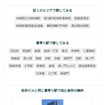
近くのエリアで探してみる
鍛冶町/岩本町/東神田
内神田/小川町/錦町
秋葉原周辺
神保町/飯田橋/水道橋
番町/麹町/平河町
霞が関/永田町
最寄り駅で探してみる
銀座一丁目
二重橋前
日比谷
有楽町
内幸町
銀座
東京
東銀座
霞ヶ関
桜田門
虎ノ門
新橋
汐留
京橋
宝町
虎ノ門ヒルズ
国会議事堂前
築地市場
大手町
新富町
築地
日本橋
八丁堀
御成門
松井ビルと同じ最寄り駅で似た条件の物件