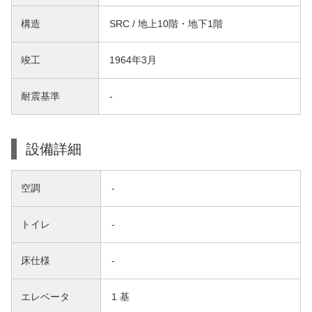
構造
SRC / 地上10階・地下1階
竣工
1964年3月
耐震基準
-
設備詳細
空調
-
トイレ
-
床仕様
-
エレベータ
1 基