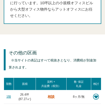
に行っています。10坪以上の小規模オフィスビル
から大型オフィス物件ならアットオフィスにお任
せください。
その他の区画
※当サイトの表記はすべて税抜きとなり、消費税が別途加
算されます。
賃料 +
敷･保証
階数
面積
検討
共益費（税別）
礼金
26.4坪
相談
1階
8ヶ月/無
(
87.27
㎡)