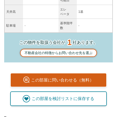
可能日
エレ
天井高
1基
ベータ
基準階坪
駐車場
-
-
数
1
この物件を取扱う会社が
社あります。
不動産会社の特徴からお問い合わせ先を選ぶ
この
部屋
に問い合わせる（無料）
この
部屋
を検討リストに保存する