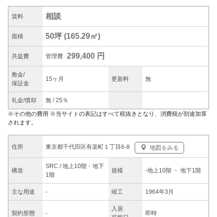
相談
賃料
50坪
(
165.29
㎡)
面積
299,400 円
共益
費
管理費
敷金/
15ヶ月
更新料
無
保証金
礼金/
償却
無
/
25％
※
その他の費用
※当サイトの表記はすべて税抜きとなり、消費税が別途加算
されます。
東京都千代田区有楽町１丁目6-8
住所
地図をみる
SRC / 地上10階・地下
構造
規模
-
地上10階
・ 地下1階
1階
主な
用途
-
竣工
1964年3月
入居
契約
形態
-
即時