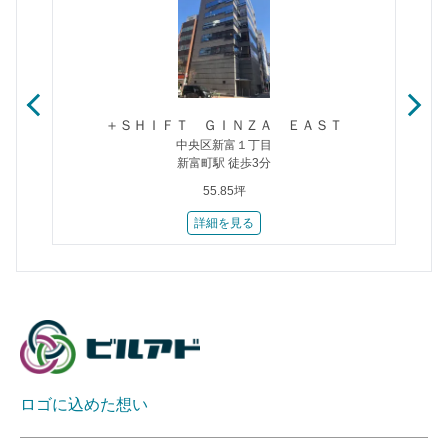
＋ＳＨＩＦＴ ＧＩＮＺＡ ＥＡＳＴ
中央区新富１丁目
新富町駅 徒歩3分
55.85坪
詳細を見る
ロゴに込めた想い