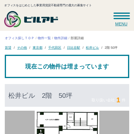
オフィスをはじめとした事業用賃貸不動産専門の最大の募集サイト
MENU
オフィス探しＴＯＰ
物件一覧
物件詳細
部屋詳細
千代田区
日比谷駅
松井ビル
その他
東京都
2階 50坪
賃貸
現在この物件は埋まっています
松井ビル
2階 50坪
1
取り扱い会社
件