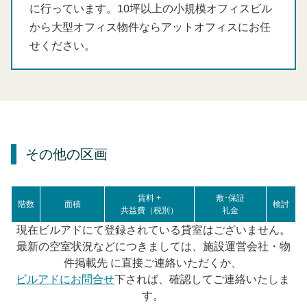
に行っています。10坪以上の小規模オフィスビル
から大型オフィス物件ならアットオフィスにお任
せください。
その他の区画
賃料 +
敷･保証
階数
面積
検討
共益費（税別）
礼金
現在ビルアドにて登録されている貸室はございません。
最新の空室状況などにつきましては、施設運営会社・物
件掲載先 に直接ご連絡いただくか、
ビルアドにお問合せ
下されば、確認してご連絡いたしま
す。