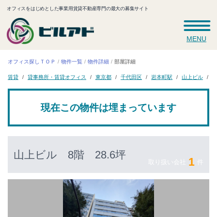
オフィスをはじめとした事業用賃貸不動産専門の最大の募集サイト
MENU
オフィス探しＴＯＰ
物件一覧
物件詳細
部屋詳細
貸事務所・賃貸オフィス
千代田区
岩本町駅
山上ビル
東京都
8
賃貸
現在この物件は埋まっています
山上ビル
8階 28.6坪
1
取り扱い会社
件