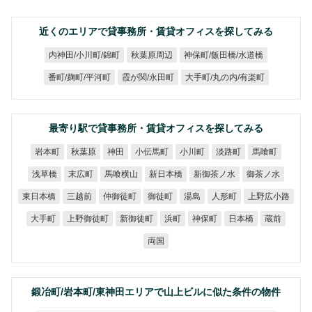
近くのエリアで貸事務所・賃貸オフィスを探してみる
神保町/飯田橋/水道橋
内神田/小川町/錦町
秋葉原周辺
大手町/丸の内/有楽町
番町/麹町/平河町
霞が関/永田町
最寄り駅で貸事務所・賃貸オフィスを探してみる
小伝馬町
岩本町
秋葉原
小川町
淡路町
馬喰町
神田
新御茶ノ水
馬喰横山
新日本橋
御茶ノ水
浅草橋
末広町
上野広小路
東日本橋
仲御徒町
三越前
御徒町
人形町
湯島
上野御徒町
新御徒町
大手町
神保町
日本橋
浜町
蔵前
両国
鍛冶町/岩本町/東神田エリアで山上ビルに似た条件の物件