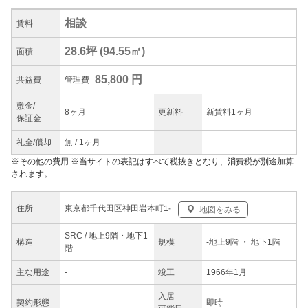
相談
賃料
28.6坪
(
94.55
㎡)
面積
85,800 円
共益
費
管理費
敷金/
8ヶ月
更新料
新賃料1ヶ月
保証金
礼金/
償却
無
/
1ヶ月
※
その他の費用
※当サイトの表記はすべて税抜きとなり、消費税が別途加算
されます。
東京都千代田区神田岩本町1-
住所
地図をみる
SRC / 地上9階・地下1
構造
規模
-
地上9階
・ 地下1階
階
主な
用途
-
竣工
1966年1月
入居
契約
形態
-
即時