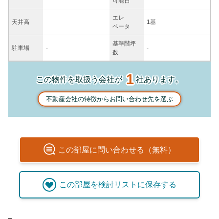
可能日
エレ
天井高
1基
ベータ
基準階坪
駐車場
-
-
数
1
この物件を取扱う会社が
社あります。
不動産会社の特徴からお問い合わせ先を選ぶ
この
部屋
に問い合わせる（無料）
この
部屋
を検討リストに保存する