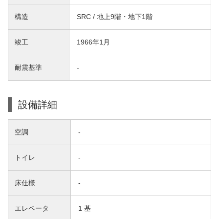
構造
SRC / 地上9階・地下1階
竣工
1966年1月
耐震基準
-
設備詳細
空調
-
トイレ
-
床仕様
-
エレベータ
1 基