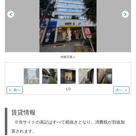
外観写真１
1
/
3
前へ
次へ
賃貸情報
※当サイトの表記はすべて税抜きとなり、消費税が別途加
算されます。