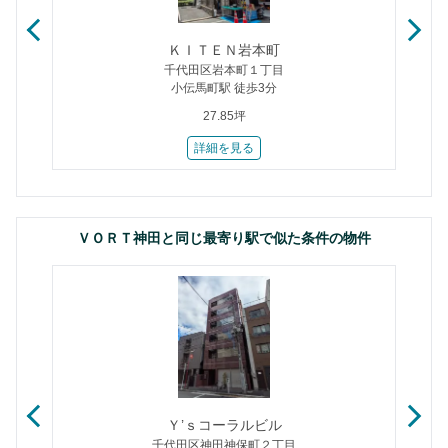
ＫＩＴＥＮ岩本町
千代田区岩本町１丁目
小伝馬町駅 徒歩3分
27.85坪
詳細を見る
ＶＯＲＴ神田と同じ最寄り駅で似た条件の物件
Ｔ
Ｙ’ｓコーラルビル
千代田区神田神保町２丁目