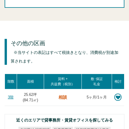
その他の区画
※当サイトの表記はすべて税抜きとなり、消費税が別途加
算されます。
賃料 +
敷･保証
階数
面積
検討
共益費（税別）
礼金
25.62坪
相談
3階
5ヶ月/1ヶ月
(
84.71
㎡)
近くのエリアで貸事務所・賃貸オフィスを探してみる