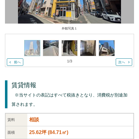
外観写真１
1
/
3
前へ
次へ
賃貸情報
※当サイトの表記はすべて税抜きとなり、消費税が別途加
算されます。
相談
賃料
25.62坪
(
84.71
㎡)
面積