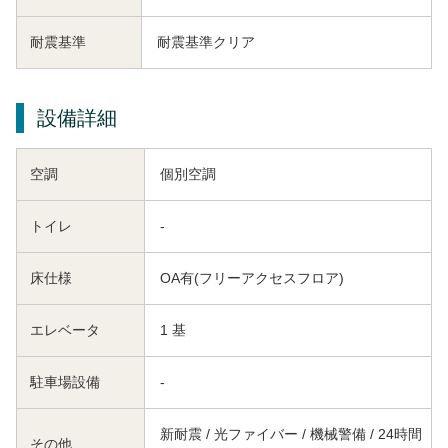
耐震基準
耐震基準クリア
設備詳細
空調
個別空調
トイレ
-
床仕様
OA有(フリーアクセスフロア)
エレベータ
1 基
駐車場設備
-
新耐震 / 光ファイバー / 機械警備 / 24時間
その他