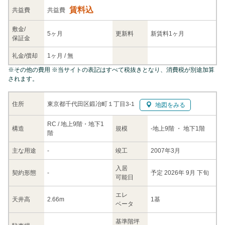
賃料込
共益
費
共益費
敷金/
5ヶ月
更新料
新賃料1ヶ月
保証金
礼金/
償却
1ヶ月
/
無
※
その他の費用
※当サイトの表記はすべて税抜きとなり、消費税が別途加算
されます。
東京都千代田区鍛冶町１丁目3-1
住所
地図をみる
RC / 地上9階・地下1
構造
規模
-
地上9階
・ 地下1階
階
主な
用途
-
竣工
2007年3月
入居
契約
形態
-
予定 2026年 9月 下旬
可能日
エレ
天井高
2.66m
1基
ベータ
基準階坪