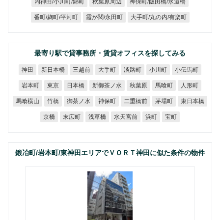
神保町/飯田橋/水道橋
内神田/小川町/錦町
秋葉原周辺
大手町/丸の内/有楽町
番町/麹町/平河町
霞が関/永田町
最寄り駅で貸事務所・賃貸オフィスを探してみる
新日本橋
小伝馬町
三越前
大手町
淡路町
小川町
神田
新御茶ノ水
岩本町
日本橋
秋葉原
馬喰町
人形町
東京
馬喰横山
御茶ノ水
二重橋前
東日本橋
神保町
茅場町
竹橋
水天宮前
末広町
浅草橋
京橋
浜町
宝町
鍛冶町/岩本町/東神田エリアでＶＯＲＴ神田に似た条件の物件