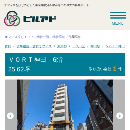
オフィスをはじめとした事業用賃貸不動産専門の最大の募集サイト
MENU
オフィス探しＴＯＰ
物件一覧
物件詳細
部屋詳細
貸事務所・賃貸オフィス
ＶＯＲＴ神田
千代田区
東京都
神田駅
賃貸
ＶＯＲＴ神田
6階
1
25.62坪
取り扱い会社
件