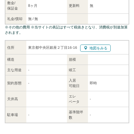
敷金/
8ヶ月
更新料
無
保証金
礼金/
償却
無
/
無
※
その他の費用
※当サイトの表記はすべて税抜きとなり、消費税が別途加算
されます。
東京都中央区銀座２丁目16-16
住所
地図をみる
構造
規模
主な
用途
-
竣工
入居
契約
形態
-
即時
可能日
エレ
天井高
-
ベータ
基準階坪
駐車場
-
-
数