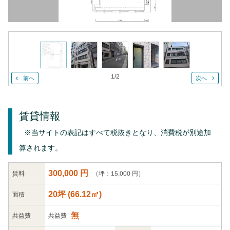
1
/
2
前へ
次へ
賃貸情報
※当サイトの表記はすべて税抜きとなり、消費税が別途加
算されます。
300,000 円
（坪：15,000 円）
賃料
20坪
(
66.12
㎡)
面積
無
共益
費
共益費