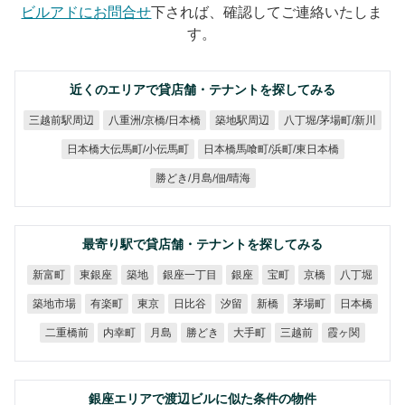
ビルアドにお問合せ
下されば、確認してご連絡いたしま
す。
近くのエリアで貸店舗・テナントを探してみる
八重洲/京橋/日本橋
八丁堀/茅場町/新川
三越前駅周辺
築地駅周辺
日本橋馬喰町/浜町/東日本橋
日本橋大伝馬町/小伝馬町
勝どき/月島/佃/晴海
最寄り駅で貸店舗・テナントを探してみる
銀座一丁目
新富町
東銀座
八丁堀
築地
銀座
宝町
京橋
築地市場
有楽町
日比谷
茅場町
日本橋
東京
汐留
新橋
二重橋前
内幸町
勝どき
大手町
三越前
霞ヶ関
月島
銀座エリアで渡辺ビルに似た条件の物件