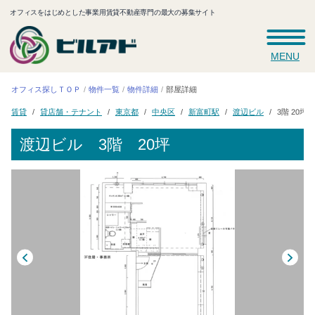
オフィスをはじめとした事業用賃貸不動産専門の最大の募集サイト
MENU
オフィス探しＴＯＰ
物件一覧
物件詳細
部屋詳細
貸店舗・テナント
新富町駅
渡辺ビル
東京都
中央区
3階 20坪
賃貸
渡辺ビル
3階 20坪