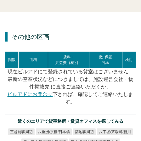
その他の区画
賃料 +
敷･保証
階数
面積
検討
共益費（税別）
礼金
現在ビルアドにて登録されている貸室はございません。
最新の空室状況などにつきましては、施設運営会社・物
件掲載先 に直接ご連絡いただくか、
ビルアドにお問合せ
下されば、確認してご連絡いたしま
す。
近くのエリアで貸事務所・賃貸オフィスを探してみる
八重洲/京橋/日本橋
八丁堀/茅場町/新川
三越前駅周辺
築地駅周辺