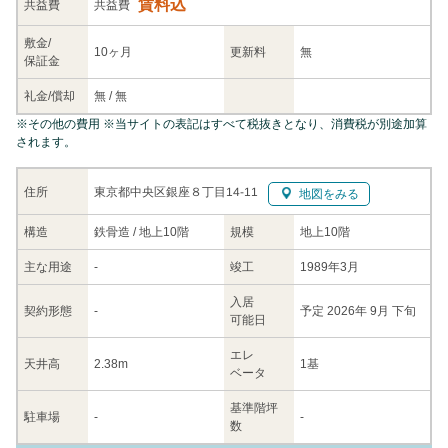
賃料込
共益
費
共益費
敷金/
10ヶ月
更新料
無
保証金
礼金/
償却
無
/
無
※
その他の費用
※当サイトの表記はすべて税抜きとなり、消費税が別途加算
されます。
東京都中央区銀座８丁目14-11
住所
地図をみる
構造
鉄骨造 / 地上10階
規模
地上10階
主な
用途
-
竣工
1989年3月
入居
契約
形態
-
予定 2026年 9月 下旬
可能日
エレ
天井高
2.38m
1基
ベータ
基準階坪
駐車場
-
-
数