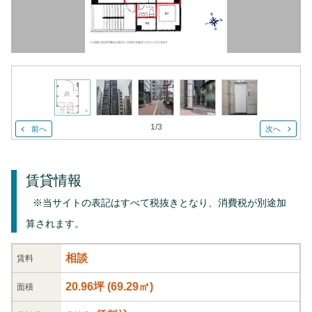
1
/
3
前へ
次へ
賃貸情報
※当サイトの表記はすべて税抜きとなり、消費税が別途加
算されます。
相談
賃料
20.96坪
(
69.29
㎡)
面積