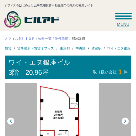
オフィスをはじめとした事業用賃貸不動産専門の最大の募集サイト
MENU
オフィス探しＴＯＰ
物件一覧
物件詳細
部屋詳細
貸事務所・賃貸オフィス
ワイ・エヌ銀座ビ
東京都
中央区
汐留駅
賃貸
ワイ・エヌ銀座ビル
1
3階 20.96坪
取り扱い会社
件