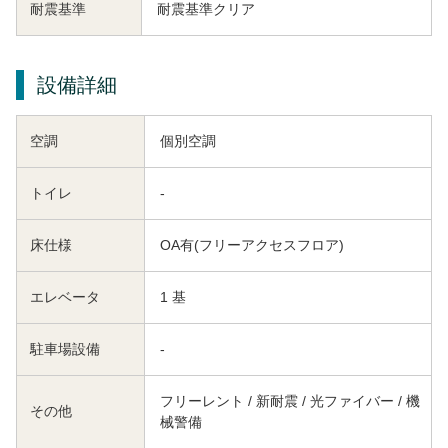
耐震基準
耐震基準クリア
設備詳細
空調
個別空調
トイレ
-
床仕様
OA有(フリーアクセスフロア)
エレベータ
1 基
駐車場設備
-
フリーレント / 新耐震 / 光ファイバー / 機
その他
械警備