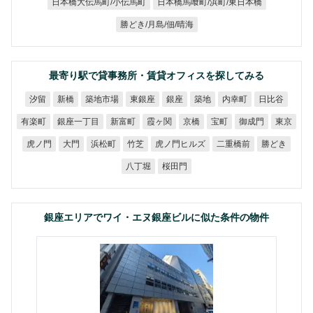
日本橋馬喰町/浜町/東日本橋
日本橋大伝馬町/小伝馬町
勝どき/月島/佃/晴海
最寄り駅で貸事務所・賃貸オフィスを探してみる
築地市場
東銀座
内幸町
日比谷
汐留
新橋
銀座
築地
銀座一丁目
有楽町
新富町
霞ヶ関
御成門
京橋
宝町
東京
虎ノ門ヒルズ
二重橋前
虎ノ門
浜松町
勝どき
大門
竹芝
八丁堀
桜田門
銀座エリアでワイ・エヌ銀座ビルに似た条件の物件