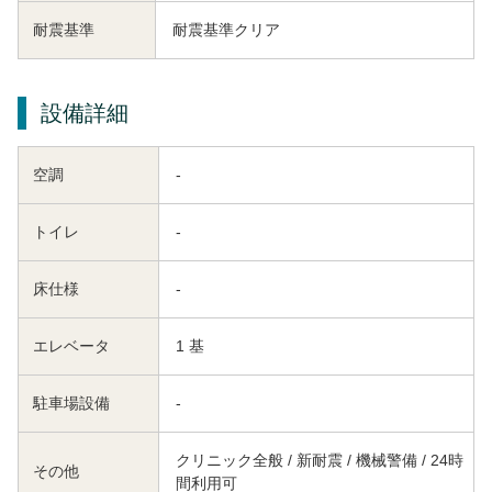
耐震基準
耐震基準クリア
設備詳細
空調
-
トイレ
-
床仕様
-
エレベータ
1 基
駐車場設備
-
クリニック全般 / 新耐震 / 機械警備 / 24時
その他
間利用可