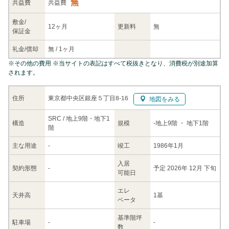
無
共益
費
共益費
敷金/
12ヶ月
更新料
無
保証金
礼金/
償却
無
/
1ヶ月
※
その他の費用
※当サイトの表記はすべて税抜きとなり、消費税が別途加算
されます。
東京都中央区銀座５丁目8-16
住所
地図をみる
SRC / 地上9階・地下1
構造
規模
-
地上9階
・ 地下1階
階
主な
用途
-
竣工
1986年1月
入居
契約
形態
-
予定 2026年 12月 下旬
可能日
エレ
天井高
1基
ベータ
基準階坪
駐車場
-
-
数