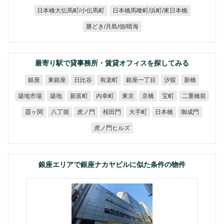
日本橋馬喰町/浜町/東日本橋
日本橋大伝馬町/小伝馬町
勝どき/月島/佃/晴海
最寄り駅で貸事務所・賃貸オフィスを探してみる
銀座一丁目
東銀座
日比谷
有楽町
銀座
汐留
新橋
築地市場
二重橋前
新富町
内幸町
築地
東京
京橋
宝町
霞ヶ関
八丁堀
虎ノ門
桜田門
大手町
日本橋
御成門
虎ノ門ヒルズ
銀座エリアで銀座ナカヤビルに似た条件の物件