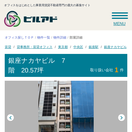
オフィスをはじめとした事業用賃貸不動産専門の最大の募集サイト
MENU
オフィス探しＴＯＰ
物件一覧
物件詳細
部屋詳細
貸事務所・賃貸オフィス
銀座ナカヤビル
東京都
中央区
銀座駅
賃貸
銀座ナカヤビル
7
1
階 20.57坪
取り扱い会社
件