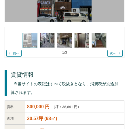
1
/
3
前へ
次へ
賃貸情報
※当サイトの表記はすべて税抜きとなり、消費税が別途加
算されます。
800,000 円
（坪：38,891 円）
賃料
20.57坪
(
68
㎡)
面積