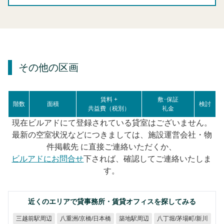
その他の区画
賃料 +
敷･保証
階数
面積
検討
共益費（税別）
礼金
現在ビルアドにて登録されている貸室はございません。
最新の空室状況などにつきましては、施設運営会社・物
件掲載先 に直接ご連絡いただくか、
ビルアドにお問合せ
下されば、確認してご連絡いたしま
す。
近くのエリアで貸事務所・賃貸オフィスを探してみる
八重洲/京橋/日本橋
八丁堀/茅場町/新川
三越前駅周辺
築地駅周辺