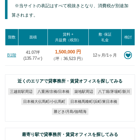
※当サイトの表記はすべて税抜きとなり、消費税が別途加
算されます。
賃料 +
敷･保証
階数
面積
検討
共益費（税別）
礼金
1,500,000 円
41.07坪
B1階
12ヶ月/1ヶ月
(
135.77
㎡)
（坪：36,523 円）
近くのエリアで貸事務所・賃貸オフィスを探してみる
八重洲/京橋/日本橋
八丁堀/茅場町/新川
三越前駅周辺
築地駅周辺
日本橋馬喰町/浜町/東日本橋
日本橋大伝馬町/小伝馬町
勝どき/月島/佃/晴海
最寄り駅で貸事務所・賃貸オフィスを探してみる