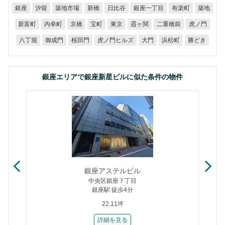
銀座一丁目
築地市場
日比谷
有楽町
銀座
汐留
新橋
築地
二重橋前
新富町
内幸町
霞ヶ関
虎ノ門
京橋
宝町
東京
虎ノ門ヒルズ
八丁堀
御成門
桜田門
浜松町
勝どき
大門
銀座エリアで銀座新星ビルに似た条件の物件
銀座アステルビル
中央区銀座７丁目
銀座駅 徒歩4分
22.11坪
詳細を見る