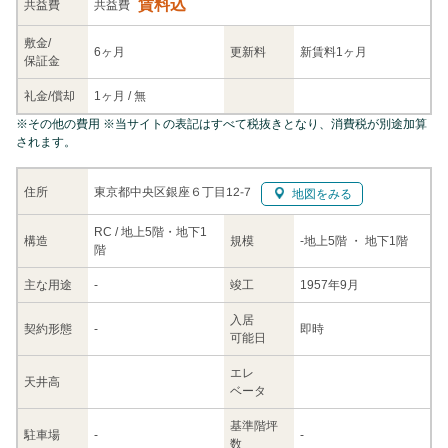
賃料込
共益
費
共益費
敷金/
6ヶ月
更新料
新賃料1ヶ月
保証金
礼金/
償却
1ヶ月
/
無
※
その他の費用
※当サイトの表記はすべて税抜きとなり、消費税が別途加算
されます。
東京都中央区銀座６丁目12-7
住所
地図をみる
RC / 地上5階・地下1
構造
規模
-
地上5階
・ 地下1階
階
主な
用途
-
竣工
1957年9月
入居
契約
形態
-
即時
可能日
エレ
天井高
ベータ
基準階坪
駐車場
-
-
数