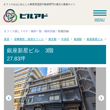
オフィスをはじめとした事業用賃貸不動産専門の最大の募集サイト
MENU
オフィス探しＴＯＰ
物件一覧
物件詳細
部屋詳細
貸事務所・賃貸オフィス
銀座新星ビル
3
東京都
中央区
銀座駅
賃貸
銀座新星ビル
3階
27.83坪