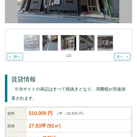
1
/
3
前へ
次へ
賃貸情報
※当サイトの表記はすべて税抜きとなり、消費税が別途加
算されます。
510,000 円
（坪：18,325 円）
賃料
27.83坪
(
92
㎡)
面積