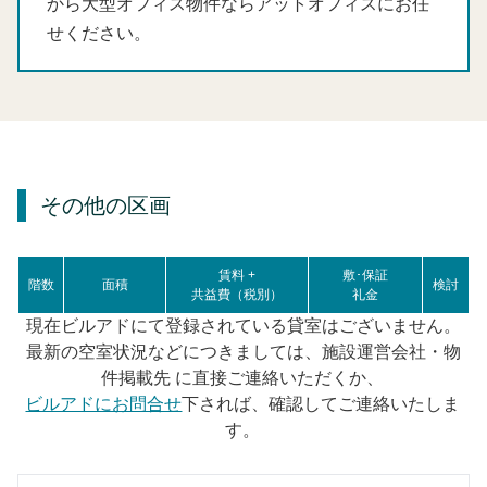
から大型オフィス物件ならアットオフィスにお任
せください。
その他の区画
賃料 +
敷･保証
階数
面積
検討
共益費（税別）
礼金
現在ビルアドにて登録されている貸室はございません。
最新の空室状況などにつきましては、施設運営会社・物
件掲載先 に直接ご連絡いただくか、
ビルアドにお問合せ
下されば、確認してご連絡いたしま
す。