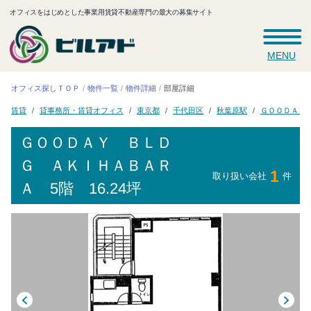
オフィスをはじめとした事業用賃貸不動産専門の最大の募集サイト
MENU
オフィス探しＴＯＰ
物件一覧
物件詳細
部屋詳細
ＧＯＯＤＡＹ
貸事務所・賃貸オフィス
千代田区
秋葉原駅
東京都
賃貸
ＧＯＯＤＡＹ ＢＬＤ
Ｇ ＡＫＩＨＡＢＡＲ
1
取り扱い会社
件
Ａ
5階 16.24坪