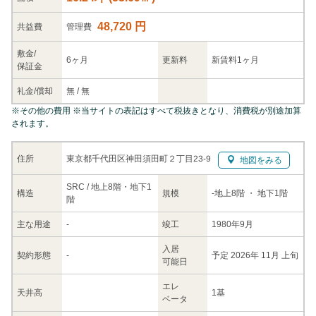
48,720 円
共益
費
管理費
敷金/
6ヶ月
更新料
新賃料1ヶ月
保証金
礼金/
償却
無
/
無
※
その他の費用
※当サイトの表記はすべて税抜きとなり、消費税が別途加算
されます。
東京都千代田区神田須田町２丁目23-9
住所
地図をみる
SRC / 地上8階・地下1
構造
規模
-
地上8階
・ 地下1階
階
主な
用途
-
竣工
1980年9月
入居
契約
形態
-
予定 2026年 11月 上旬
可能日
エレ
天井高
1基
ベータ