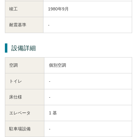
竣工
1980年9月
耐震基準
-
設備詳細
空調
個別空調
トイレ
-
床仕様
-
エレベータ
1 基
駐車場設備
-