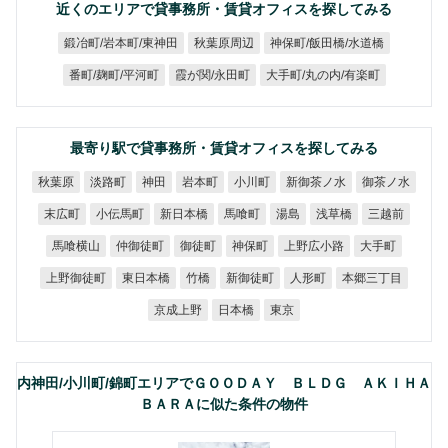
近くのエリアで貸事務所・賃貸オフィスを探してみる
鍛冶町/岩本町/東神田
神保町/飯田橋/水道橋
秋葉原周辺
大手町/丸の内/有楽町
番町/麹町/平河町
霞が関/永田町
最寄り駅で貸事務所・賃貸オフィスを探してみる
新御茶ノ水
御茶ノ水
秋葉原
淡路町
岩本町
小川町
神田
小伝馬町
新日本橋
末広町
馬喰町
浅草橋
三越前
湯島
上野広小路
馬喰横山
仲御徒町
御徒町
神保町
大手町
上野御徒町
本郷三丁目
東日本橋
新御徒町
人形町
竹橋
京成上野
日本橋
東京
内神田/小川町/錦町エリアでＧＯＯＤＡＹ ＢＬＤＧ ＡＫＩＨＡ
ＢＡＲＡに似た条件の物件