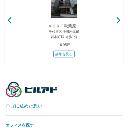
ＶＯＲＴ秋葉原Ⅲ
千代田区神田岩本町
岩本町駅 徒歩1分
16.95坪
詳細を見る
ロゴに込めた想い
オフィスを探す