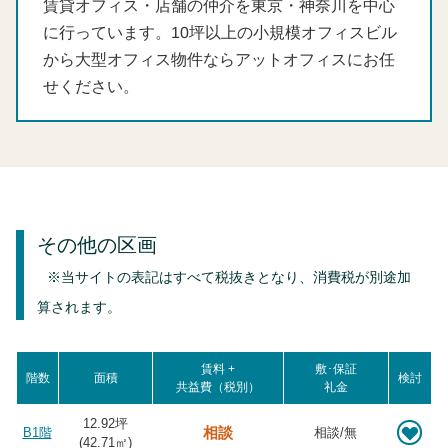
賃貸オフィス・店舗の仲介を東京・神奈川を中心
に行っています。10坪以上の小規模オフィスビル
から大型オフィス物件ならアットオフィスにお任
せください。
その他の区画
※当サイトの表記はすべて税抜きとなり、消費税が別途加
算されます。
賃料 +
敷･保証
階数
面積
検討
共益費（税別）
礼金
12.92坪
相談
B1階
相談/無
(
42.71
㎡)