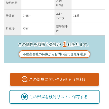
入居
契約
形態
-
-
可能日
エレ
天井高
2.45m
11基
ベータ
基準階坪
駐車場
空有
-
数
1
この物件を取扱う会社が
社あります。
不動産会社の特徴からお問い合わせ先を選ぶ
この
部屋
に問い合わせる（無料）
この
部屋
を検討リストに保存する