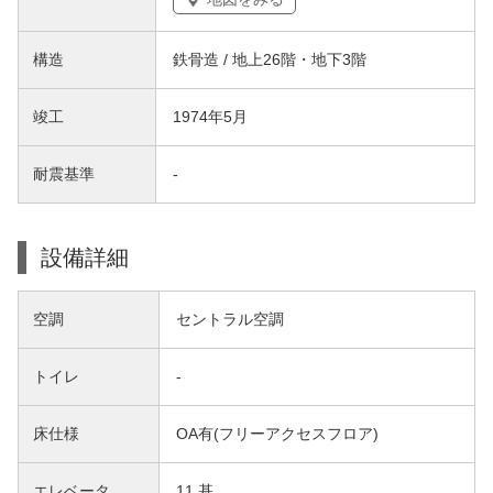
構造
鉄骨造 / 地上26階・地下3階
竣工
1974年5月
耐震基準
-
設備詳細
空調
セントラル空調
トイレ
-
床仕様
OA有(フリーアクセスフロア)
エレベータ
11 基