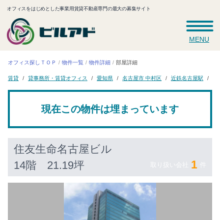
オフィスをはじめとした事業用賃貸不動産専門の最大の募集サイト
MENU
オフィス探しＴＯＰ
物件一覧
物件詳細
部屋詳細
貸事務所・賃貸オフィス
住
名古屋市 中村区
近鉄名古屋駅
愛知県
賃貸
現在この物件は埋まっています
住友生命名古屋ビル
1
14階 21.19坪
取り扱い会社
件