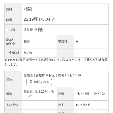
相談
賃料
21.19坪
(
70.04
㎡)
面積
相談
共益
費
共益費
敷金/
相談
更新料
無
保証金
礼金/
償却
無
/
無
※
その他の費用
※当サイトの表記はすべて税抜きとなり、消費税が別途加算
されます。
愛知県名古屋市 中村区名駅南２丁目14-19
住所
地図をみる
鉄骨造 / 地上26階・地
構造
規模
-
地上26階
・ 地下3階
下3階
主な
用途
-
竣工
1974年5月