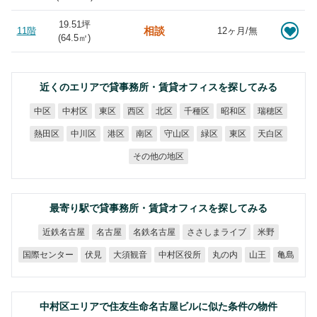
19.51坪
相談
11階
12ヶ月/無
(
64.5
㎡)
近くのエリアで貸事務所・賃貸オフィスを探してみる
中村区
千種区
昭和区
瑞穂区
中区
東区
西区
北区
熱田区
中川区
守山区
天白区
港区
南区
緑区
東区
その他の地区
最寄り駅で貸事務所・賃貸オフィスを探してみる
ささしまライブ
近鉄名古屋
名鉄名古屋
名古屋
米野
国際センター
中村区役所
大須観音
丸の内
伏見
山王
亀島
中村区エリアで住友生命名古屋ビルに似た条件の物件