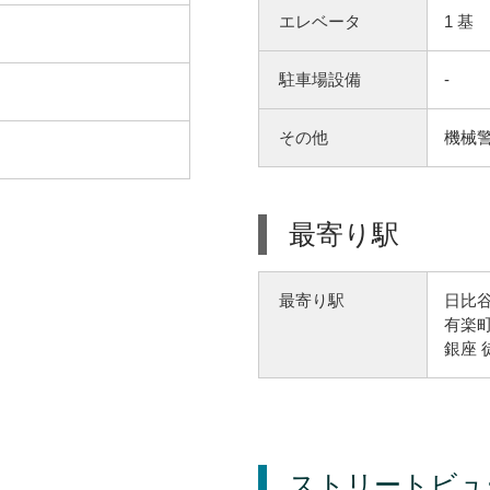
エレベータ
1 基
駐車場設備
-
その他
機械警
最寄り駅
日比谷
最寄り駅
有楽町
銀座 
ストリートビュ