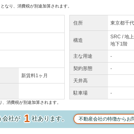
きとなり、消費税が別途加算されます。
東京都千代
住所
SRC / 地
構造
地下1階
主な
用途
-
契約
形態
-
新賃料1ヶ月
天井高
駐車場
-
り、消費税が別途加算されます。
1
う会社が
社あります。
不動産会社の特徴からお