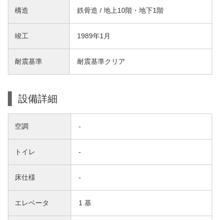
構造
鉄骨造 / 地上10階・地下1階
竣工
1989年1月
耐震基準
耐震基準クリア
設備詳細
空調
-
トイレ
-
床仕様
-
エレベータ
1 基