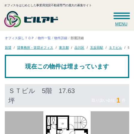
オフィスをはじめとした事業用賃貸不動産専門の最大の募集サイト
MENU
オフィス探しＴＯＰ
物件一覧
物件詳細
部屋詳細
貸事務所・賃貸オフィス
五反田駅
ＳＴビル
5階 
東京都
品川区
賃貸
現在この物件は埋まっています
ＳＴビル
5階 17.63
1
坪
取り扱い会社
件