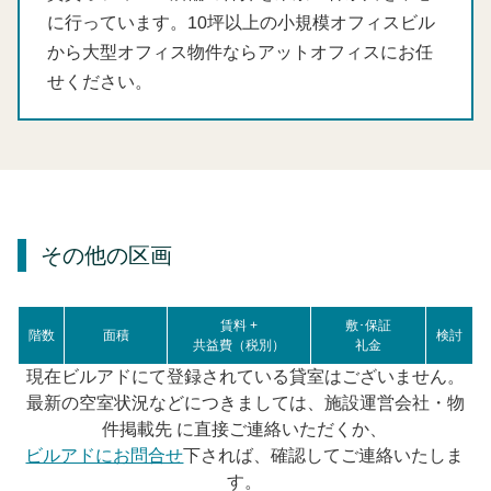
に行っています。10坪以上の小規模オフィスビル
から大型オフィス物件ならアットオフィスにお任
せください。
その他の区画
賃料 +
敷･保証
階数
面積
検討
共益費（税別）
礼金
現在ビルアドにて登録されている貸室はございません。
最新の空室状況などにつきましては、施設運営会社・物
件掲載先 に直接ご連絡いただくか、
ビルアドにお問合せ
下されば、確認してご連絡いたしま
す。