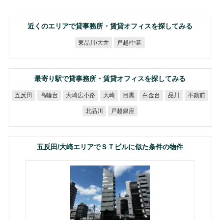
近くのエリアで貸事務所・賃貸オフィスを探してみる
東品川/大井
戸越/中延
最寄り駅で貸事務所・賃貸オフィスを探してみる
大崎広小路
五反田
高輪台
白金台
不動前
大崎
目黒
品川
戸越銀座
北品川
五反田/大崎エリアでＳＴビルに似た条件の物件