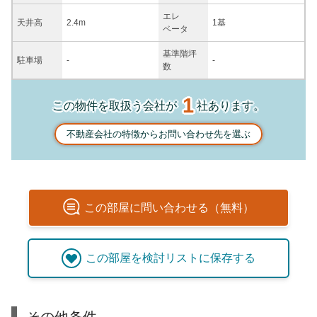
エレ
天井高
2.4m
1基
ベータ
基準階坪
駐車場
-
-
数
1
この物件を取扱う会社が
社あります。
不動産会社の特徴からお問い合わせ先を選ぶ
この
部屋
に問い合わせる（無料）
この
部屋
を検討リストに保存する
その他条件