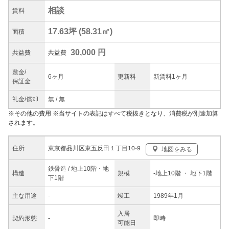
相談
賃料
17.63坪
(
58.31
㎡)
面積
30,000 円
共益
費
共益費
敷金/
6ヶ月
更新料
新賃料1ヶ月
保証金
礼金/
償却
無
/
無
※
その他の費用
※当サイトの表記はすべて税抜きとなり、消費税が別途加算
されます。
東京都品川区東五反田１丁目10-9
住所
地図をみる
鉄骨造 / 地上10階・地
構造
規模
-
地上10階
・ 地下1階
下1階
主な
用途
-
竣工
1989年1月
入居
契約
形態
-
即時
可能日