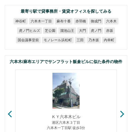
最寄り駅で貸事務所・賃貸オフィスを探してみる
六本木一丁目
麻布十番
神谷町
赤羽橋
御成門
六本木
虎ノ門ヒルズ
溜池山王
芝公園
虎ノ門
大門
赤坂
モノレール浜松町
国会議事堂前
乃木坂
内幸町
三田
六本木/麻布エリアでサンフラット飯倉ビルに似た条件の物件
・３
ＫＹ六本木ビル
港区六本木３丁目
六本木一丁目駅 徒歩3分