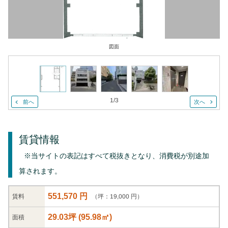
図面
1
/
3
前へ
次へ
賃貸情報
※当サイトの表記はすべて税抜きとなり、消費税が別途加
算されます。
551,570 円
（坪：19,000 円）
賃料
29.03坪
(
95.98
㎡)
面積