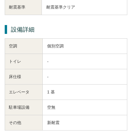
耐震基準
耐震基準クリア
設備詳細
空調
個別空調
トイレ
-
床仕様
-
エレベータ
1 基
駐車場設備
空無
その他
新耐震