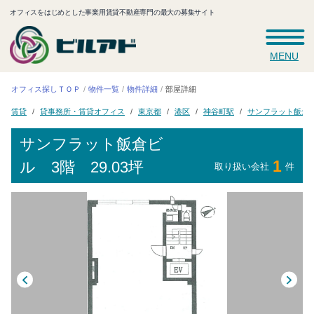
オフィスをはじめとした事業用賃貸不動産専門の最大の募集サイト
MENU
オフィス探しＴＯＰ
物件一覧
物件詳細
部屋詳細
貸事務所・賃貸オフィス
サンフラット飯倉
神谷町駅
東京都
賃貸
港区
サンフラット飯倉ビ
1
ル
3階 29.03坪
取り扱い会社
件