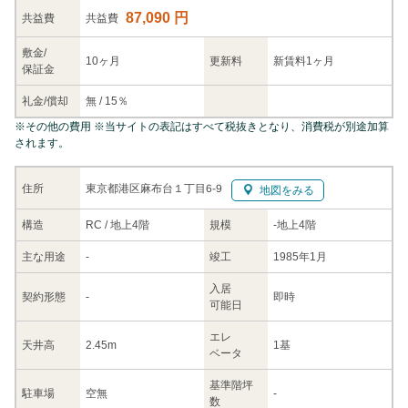
87,090 円
共益
費
共益費
敷金/
10ヶ月
更新料
新賃料1ヶ月
保証金
礼金/
償却
無
/
15％
※
その他の費用
※当サイトの表記はすべて税抜きとなり、消費税が別途加算
されます。
東京都港区麻布台１丁目6-9
住所
地図をみる
構造
RC / 地上4階
規模
-
地上4階
主な
用途
-
竣工
1985年1月
入居
契約
形態
-
即時
可能日
エレ
天井高
2.45m
1基
ベータ
基準階坪
駐車場
空無
-
数