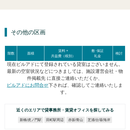
その他の区画
賃料 +
敷･保証
階数
面積
検討
共益費（税別）
礼金
現在ビルアドにて登録されている貸室はございません。
最新の空室状況などにつきましては、施設運営会社・物
件掲載先 に直接ご連絡いただくか、
ビルアドにお問合せ
下されば、確認してご連絡いたしま
す。
近くのエリアで貸事務所・賃貸オフィスを探してみる
芝浦/台場/海岸
新橋/虎ノ門駅
田町駅周辺
赤坂/青山