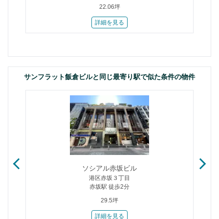
22.06坪
詳細を見る
サンフラット飯倉ビルと同じ最寄り駅で似た条件の物件
ソシアル赤坂ビル
港区赤坂３丁目
赤坂駅 徒歩2分
29.5坪
詳細を見る