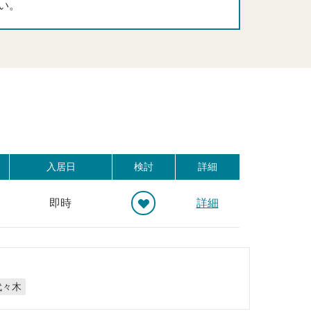
い。
入居日
検討
詳細
即時
詳細
代々木