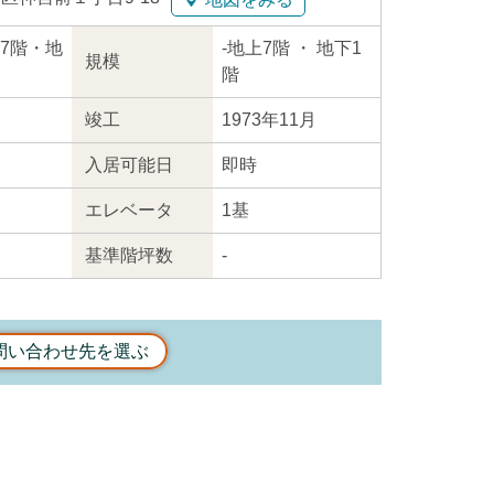
地上7階・地
-
地上7階
・ 地下1
規模
階
竣工
1973年11月
入居
可能日
即時
エレ
ベータ
1基
基準階坪数
-
問い合わせ先を選ぶ