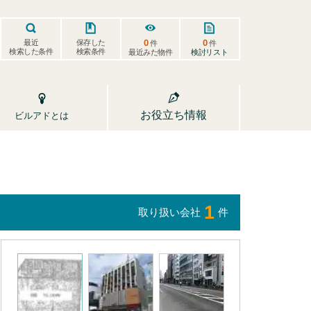
0
0
保存した
最近
件
件
検索した条件
検索条件
検討リスト
最近みた物件
お役立ち情報
ビルアドとは
1
取り扱い会社
件