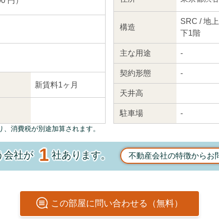
00 円）
SRC / 
構造
下1階
主な
用途
-
契約
形態
-
新賃料1ヶ月
天井高
駐車場
-
り、消費税が別途加算されます。
1
う会社が
社あります。
不動産会社の特徴からお
この
部屋
に問い合わせる（無料）