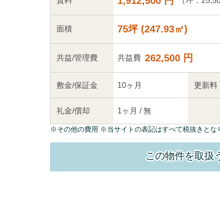
1,912,500 円
（坪：25,5
賃料
75坪
(
247.93
㎡)
面積
262,500 円
共益
/管理
費
共益費
敷金/
保証金
10ヶ月
更新料
礼金/
償却
1ヶ月
/
無
※
その他の費用
※当サイトの表記はすべて税抜きとな
この物件を取扱