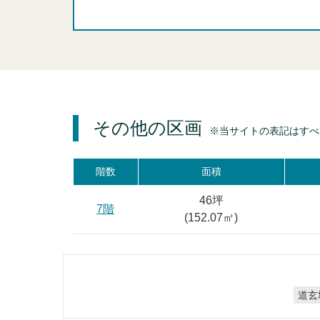
その他の区画
※当サイトの表記はすべ
階数
面積
46坪
7階
(
152.07
㎡)
道玄