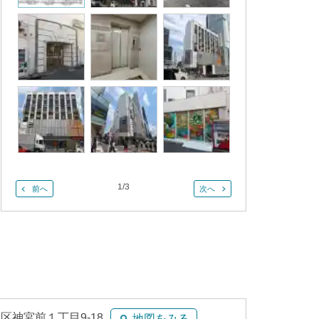
1
/
3
前へ
次へ
区神宮前１丁目9-18
地図をみる