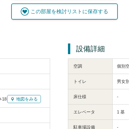
この
部屋
を検討リストに保存する
設備詳細
空調
個別
トイレ
男女別
床仕様
-
18
地図をみる
エレベータ
1 基
駐車場設備
-