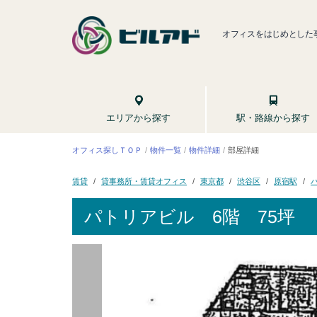
オフィスをはじめとした
駅・路線から探す
エリアから探す
オフィス探しＴＯＰ
物件一覧
物件詳細
部屋詳細
貸事務所・賃貸オフィス
東京都
渋谷区
原宿駅
賃貸
パトリアビル
6階 75坪