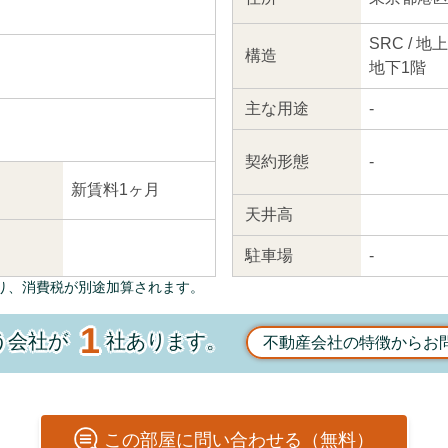
SRC / 地
構造
地下1階
主な
用途
-
契約
形態
-
新賃料1ヶ月
天井高
駐車場
-
り、消費税が別途加算されます。
1
う会社が
社あります。
不動産会社の特徴からお
この
部屋
に問い合わせる（無料）