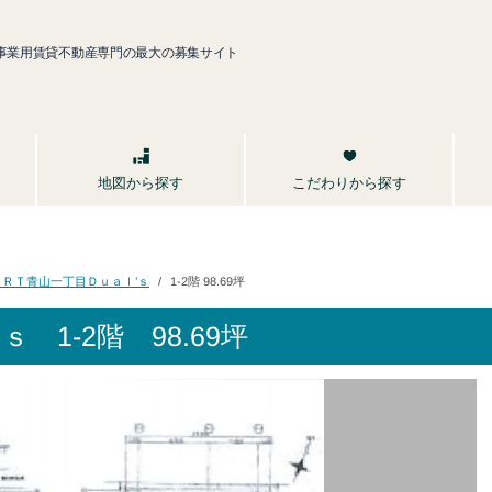
事業用賃貸不動産専門の最大の募集サイト
こだわりから探す
地図から探す
ＯＲＴ青山一丁目Ｄｕａｌ’ｓ
1-2階 98.69坪
’ｓ
1-2階 98.69坪