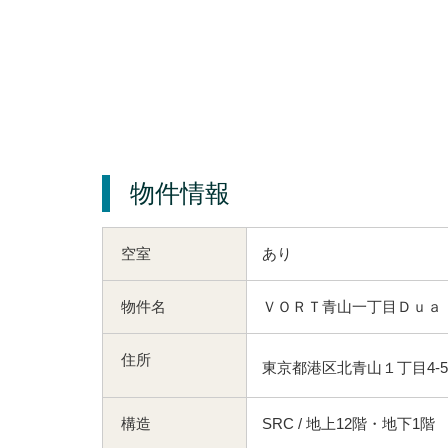
物件情報
空室
あり
物件名
ＶＯＲＴ青山一丁目Ｄｕａｌ
住所
東京都港区北青山１丁目4-5
構造
SRC / 地上12階・地下1階