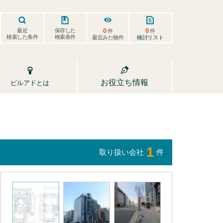
0
0
保存した
最近
件
件
検索した条件
検索条件
検討リスト
最近みた物件
お役立ち情報
ビルアドとは
1
取り扱い会社
件