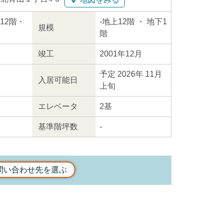
上12階・
-
地上12階
・ 地下1
規模
階
竣工
2001年12月
予定 2026年 11月
入居
可能日
上旬
エレ
ベータ
2基
基準階坪数
-
問い合わせ先を選ぶ