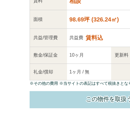
相談
賃料
98.69坪
(
326.24
㎡)
面積
賃料込
共益
/管理
費
共益費
敷金/
保証金
10ヶ月
更新料
礼金/
償却
1ヶ月
/
無
※
その他の費用
※当サイトの表記はすべて税抜きとな
この物件を取扱