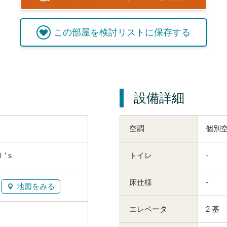
この
部屋
を検討リストに保存する
設備詳細
空調
個別
’ｓ
トイレ
-
床仕様
-
地図をみる
エレベータ
2 基