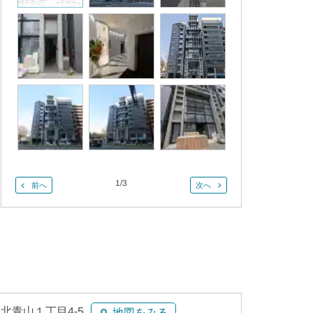
1
/
3
前へ
次へ
北青山１丁目4-5
地図をみる