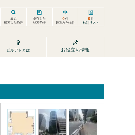
0
0
保存した
最近
件
件
検索した条件
検索条件
検討リスト
最近みた物件
お役立ち情報
ビルアドとは