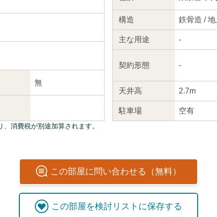
構造
鉄骨造 / 
主な
用途
-
契約
形態
-
無
天井高
2.7m
駐車場
空有
り、消費税が別途加算されます。
この
部屋
に問い合わせる（無料）
この
部屋
を検討リストに保存する