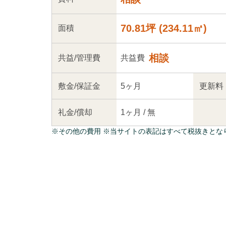
70.81坪
(
234.11
㎡)
面積
相談
共益
/管理
費
共益費
敷金/
保証金
5ヶ月
更新料
礼金/
償却
1ヶ月
/
無
※
その他の費用
※当サイトの表記はすべて税抜きとな