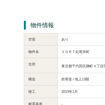
物件情報
空室
あり
物件名
ＶＯＲＴ紀尾井町
住所
東京都千代田区麹町４丁目5-
構造
鉄骨造 / 地上13階
竣工
2019年1月
耐震基準
-