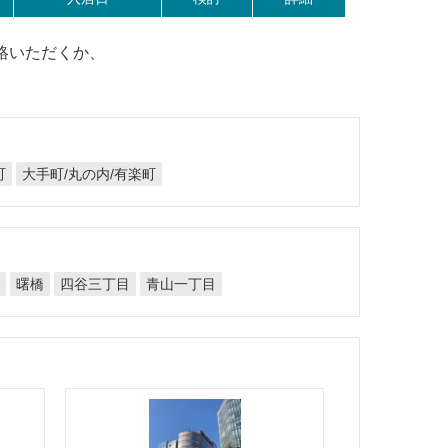
絡いただくか、
大手町/丸の内/有楽町
町
四谷三丁目
青山一丁目
門
曙橋