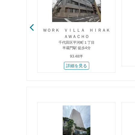
ビル
ＷＯＲＫ ＶＩＬＬＡ ＨＩＲＡＫ
２丁目
ＡＷＡＣＨＯ
歩2分
千代田区平河町１丁目
半蔵門駅 徒歩4分
93.48坪
る
詳細を見る