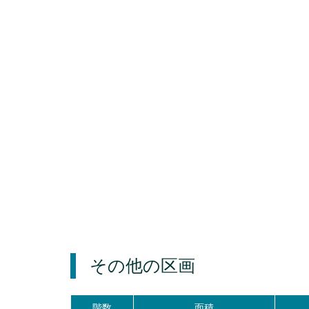
その他の区画
階数
面積