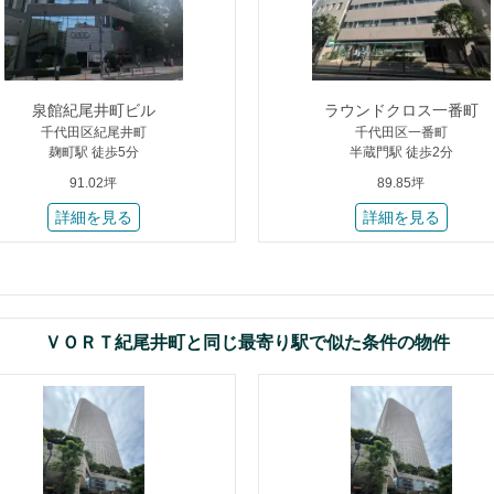
泉館紀尾井町ビル
ラウンドクロス一番町
千代田区紀尾井町
千代田区一番町
麹町駅 徒歩5分
半蔵門駅 徒歩2分
91.02坪
89.85坪
詳細を見る
詳細を見る
ＶＯＲＴ紀尾井町と同じ最寄り駅で似た条件の物件