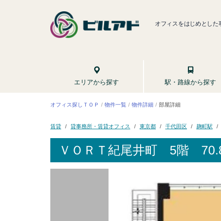
オフィスをはじめとした
駅・路線から探す
エリアから探す
オフィス探しＴＯＰ
物件一覧
物件詳細
部屋詳細
貸事務所・賃貸オフィス
千代田区
東京都
麹町駅
賃貸
ＶＯＲＴ紀尾井町
5階 70.