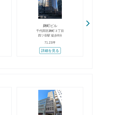
麹町ビル
井
千代田区麹町３丁目
千代
四ツ谷駅 徒歩8分
九段
71.23坪
詳細を見る