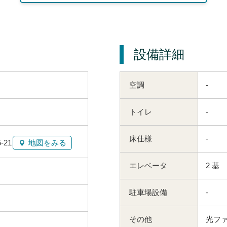
設備詳細
空調
-
トイレ
-
床仕様
-
21
地図をみる
エレベータ
2 基
駐車場設備
-
その他
光ファ