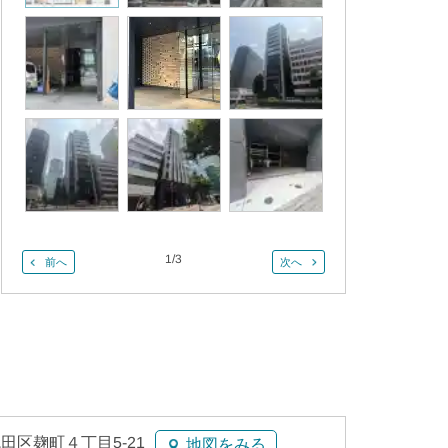
1
/
3
前へ
次へ
田区麹町４丁目5-21
地図をみる