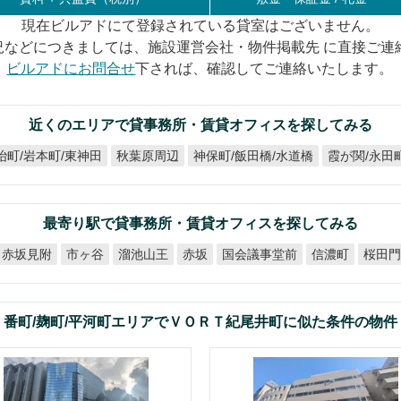
現在ビルアドにて登録されている貸室はございません。
況などにつきましては、施設運営会社・物件掲載先 に直接ご連
ビルアドにお問合せ
下されば、確認してご連絡いたします。
近くのエリアで貸事務所・賃貸オフィスを探してみる
冶町/岩本町/東神田
神保町/飯田橋/水道橋
霞が関/永田
秋葉原周辺
最寄り駅で貸事務所・賃貸オフィスを探してみる
国会議事堂前
赤坂見附
溜池山王
市ヶ谷
信濃町
桜田
赤坂
番町/麹町/平河町エリアでＶＯＲＴ紀尾井町に似た条件の物件