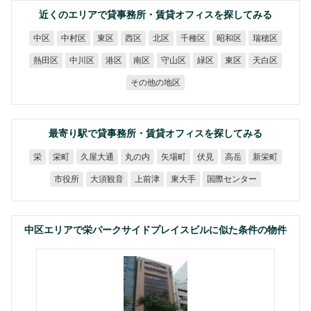
近くのエリアで貸事務所・賃貸オフィスを探してみる
中村区
千種区
昭和区
瑞穂区
中区
東区
西区
北区
熱田区
中川区
守山区
天白区
港区
南区
緑区
東区
その他の地区
最寄り駅で貸事務所・賃貸オフィスを探してみる
久屋大通
丸の内
矢場町
新栄町
栄町
伏見
高岳
栄
国際センター
大須観音
市役所
上前津
東大手
中区エリアで栄パークサイドプレイスビルに似た条件の物件