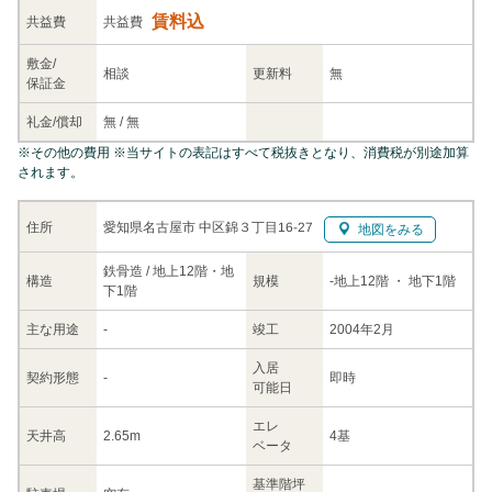
賃料込
共益
費
共益費
敷金/
相談
更新料
無
保証金
礼金/
償却
無
/
無
※
その他の費用
※当サイトの表記はすべて税抜きとなり、消費税が別途加算
されます。
愛知県名古屋市 中区錦３丁目16-27
住所
地図をみる
鉄骨造 / 地上12階・地
構造
規模
-
地上12階
・ 地下1階
下1階
主な
用途
-
竣工
2004年2月
入居
契約
形態
-
即時
可能日
エレ
天井高
2.65m
4基
ベータ
基準階坪