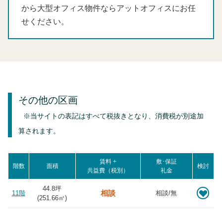
から大型オフィス物件ならアットオフィスにお任
せください。
その他の区画
※当サイトの表記はすべて税抜きとなり、消費税が別途加
算されます。
賃料 +
敷･保証
階数
面積
検討
共益費（税別）
礼金
44.8坪
相談
11階
相談/無
(
251.66
㎡)