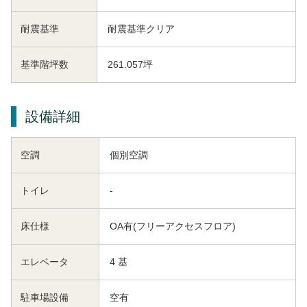
耐震基準
耐震基準クリア
基準階坪数
261.057坪
設備詳細
空調
個別空調
トイレ
-
床仕様
OA有(フリーアクセスフロア)
エレベータ
4 基
駐車場設備
空有