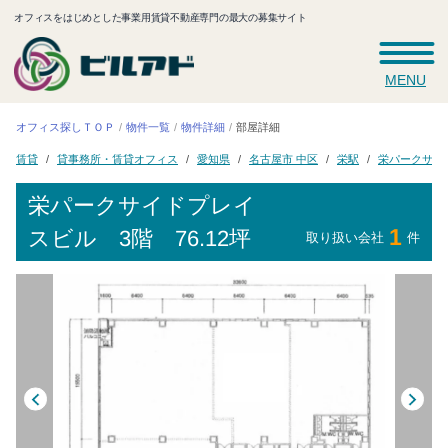
オフィスをはじめとした事業用賃貸不動産専門の最大の募集サイト
MENU
オフィス探しＴＯＰ
物件一覧
物件詳細
部屋詳細
栄パークサイ
貸事務所・賃貸オフィス
名古屋市 中区
愛知県
賃貸
栄駅
栄パークサイドプレイ
1
スビル
3階 76.12坪
取り扱い会社
件