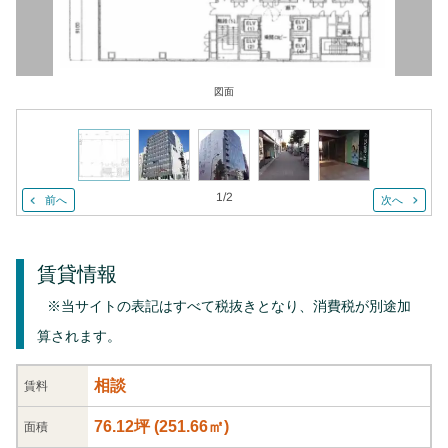
図面
1
/
2
前へ
次へ
賃貸情報
※当サイトの表記はすべて税抜きとなり、消費税が別途加
算されます。
相談
賃料
76.12坪
(
251.66
㎡)
面積