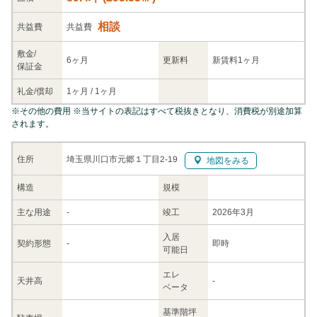
相談
共益
費
共益費
敷金/
6ヶ月
更新料
新賃料1ヶ月
保証金
礼金/
償却
1ヶ月
/
1ヶ月
※
その他の費用
※当サイトの表記はすべて税抜きとなり、消費税が別途加算
されます。
埼玉県川口市元郷１丁目2-19
住所
地図をみる
構造
規模
主な
用途
-
竣工
2026年3月
入居
契約
形態
-
即時
可能日
エレ
天井高
-
ベータ
基準階坪