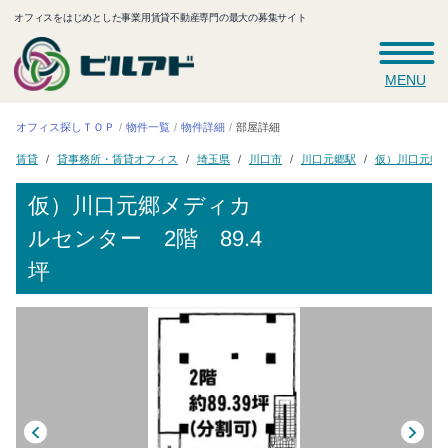
オフィスをはじめとした事業用賃貸不動産専門の最大の募集サイト
MENU
オフィス探しＴＯＰ
物件一覧
物件詳細
部屋詳細
仮）川口元郷
貸事務所・賃貸オフィス
川口元郷駅
埼玉県
川口市
賃貸
仮）川口元郷メディカ
ルセンター
2階 89.4
坪