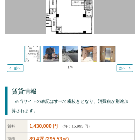
1
/
4
前へ
次へ
賃貸情報
※当サイトの表記はすべて税抜きとなり、消費税が別途加
算されます。
1,430,000 円
（坪：15,995 円）
賃料
89.4坪
(
295.53
㎡)
面積