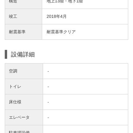
構造
地上13階・地下1階
竣工
2018年4月
耐震基準
耐震基準クリア
設備詳細
空調
-
トイレ
-
床仕様
-
エレベータ
-
駐車場設備
-