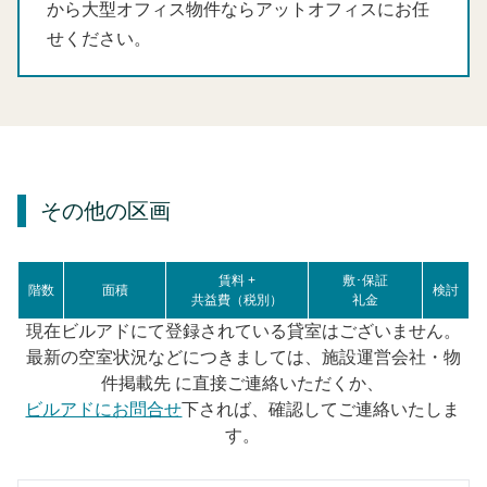
から大型オフィス物件ならアットオフィスにお任
せください。
その他の区画
賃料 +
敷･保証
階数
面積
検討
共益費（税別）
礼金
現在ビルアドにて登録されている貸室はございません。
最新の空室状況などにつきましては、施設運営会社・物
件掲載先 に直接ご連絡いただくか、
ビルアドにお問合せ
下されば、確認してご連絡いたしま
す。