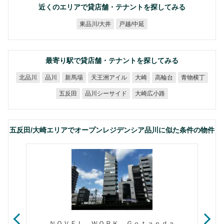
近くのエリアで貸店舗・テナントを探してみる
東品川/大井
戸越/中延
最寄り駅で貸店舗・テナントを探してみる
天王洲アイル
青物横丁
北品川
新馬場
高輪台
品川
大崎
品川シーサイド
大崎広小路
五反田
五反田/大崎エリアでオープンレジデンシア品川に似た条件の物件
ＮＯＶＥＬ ＷＯＲＫ Ｇｏｔａｎｄａ