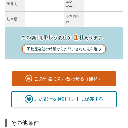
エレ
天井高
-
ベータ
基準階坪
駐車場
-
-
数
1
この物件を取扱う会社が
社あります。
不動産会社の特徴からお問い合わせ先を選ぶ
この
部屋
に問い合わせる（無料）
この
部屋
を検討リストに保存する
その他条件