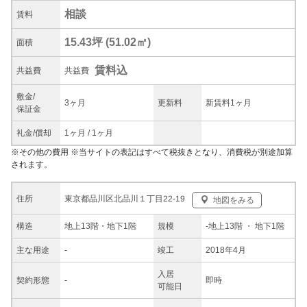
相談
賃料
15.43坪
(
51.02
㎡)
面積
賃料込
共益
費
共益費
敷金/
3ヶ月
更新料
新賃料1ヶ月
保証金
礼金/
償却
1ヶ月
/
1ヶ月
※
その他の費用
※当サイトの表記はすべて税抜きとなり、消費税が別途加算
されます。
東京都品川区北品川１丁目22-19
住所
地図をみる
構造
地上13階・地下1階
規模
-
地上13階
・ 地下1階
主な
用途
-
竣工
2018年4月
入居
契約
形態
-
即時
可能日