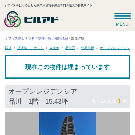
オフィスをはじめとした事業用賃貸不動産専門の最大の募集サイト
MENU
オフィス探しＴＯＰ
物件一覧
物件詳細
部屋詳細
オープンレジデンシア
貸店舗・テナント
北品川駅
東京都
品川区
賃貸
現在この物件は埋まっています
オープンレジデンシア
1
品川
1階 15.43坪
取り扱い会社
件