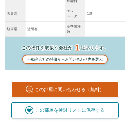
可能日
エレ
天井高
1基
ベータ
基準階坪
駐車場
近隣有
-
数
1
この物件を取扱う会社が
社あります。
不動産会社の特徴からお問い合わせ先を選ぶ
この
部屋
に問い合わせる（無料）
この
部屋
を検討リストに保存する