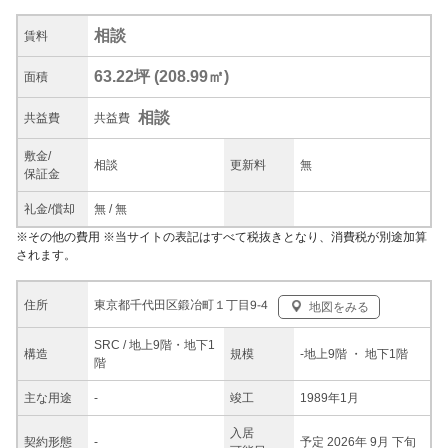
相談
賃料
63.22坪
(
208.99
㎡)
面積
相談
共益
費
共益費
敷金/
相談
更新料
無
保証金
礼金/
償却
無
/
無
※
その他の費用
※当サイトの表記はすべて税抜きとなり、消費税が別途加算
されます。
東京都千代田区鍛冶町１丁目9-4
住所
地図をみる
SRC / 地上9階・地下1
構造
規模
-
地上9階
・ 地下1階
階
主な
用途
-
竣工
1989年1月
入居
契約
形態
-
予定 2026年 9月 下旬