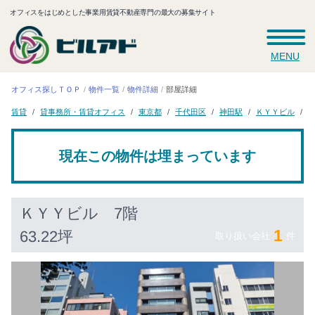
オフィスをはじめとした事業用賃貸不動産専門の最大の募集サイト
MENU
オフィス探しＴＯＰ
物件一覧
物件詳細
部屋詳細
貸事務所・賃貸オフィス
ＫＹＹビル
千代田区
7
東京都
神田駅
賃貸
現在この物件は埋まっています
ＫＹＹビル
7階
1
63.22坪
取り扱い会社
件