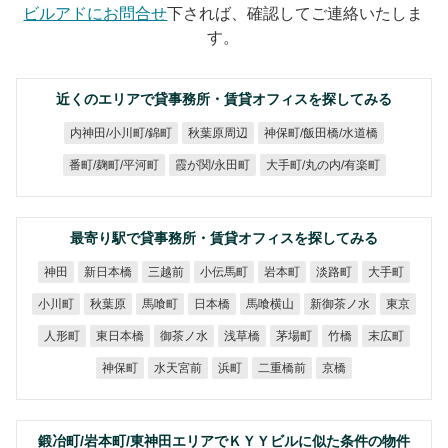
ビルアドにお問合せ
下されば、確認してご連絡いたしま
す。
近くのエリアで貸事務所・賃貸オフィスを探してみる
神保町/飯田橋/水道橋
内神田/小川町/錦町
秋葉原周辺
大手町/丸の内/有楽町
番町/麹町/平河町
霞が関/永田町
最寄り駅で貸事務所・賃貸オフィスを探してみる
新日本橋
小伝馬町
三越前
岩本町
淡路町
大手町
神田
新御茶ノ水
馬喰横山
小川町
秋葉原
馬喰町
日本橋
東京
東日本橋
御茶ノ水
人形町
浅草橋
茅場町
末広町
竹橋
水天宮前
二重橋前
神保町
浜町
京橋
鍛冶町/岩本町/東神田エリアでＫＹＹビルに似た条件の物件