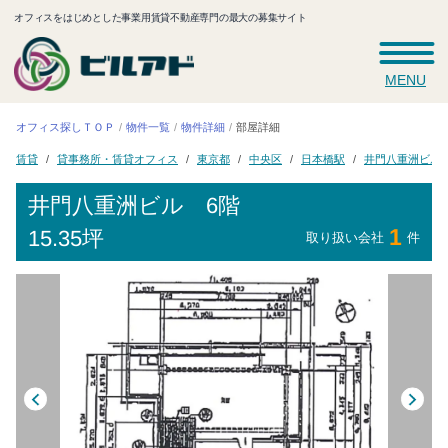
オフィスをはじめとした事業用賃貸不動産専門の最大の募集サイト
MENU
オフィス探しＴＯＰ
物件一覧
物件詳細
部屋詳細
貸事務所・賃貸オフィス
井門八重洲ビル
日本橋駅
東京都
中央区
賃貸
井門八重洲ビル
6階
1
15.35坪
取り扱い会社
件