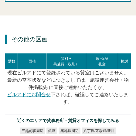
その他の区画
賃料 +
敷･保証
階数
面積
検討
共益費（税別）
礼金
現在ビルアドにて登録されている貸室はございません。
最新の空室状況などにつきましては、施設運営会社・物
件掲載先 に直接ご連絡いただくか、
ビルアドにお問合せ
下されば、確認してご連絡いたしま
す。
近くのエリアで貸事務所・賃貸オフィスを探してみる
八丁堀/茅場町/新川
三越前駅周辺
築地駅周辺
銀座