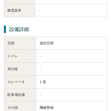
耐震基準
-
設備詳細
空調
個別空調
トイレ
-
床仕様
-
エレベータ
1 基
駐車場設備
-
その他
機械警備