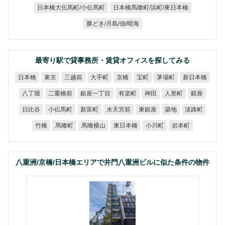
日本橋馬喰町/浜町/東日本橋
日本橋大伝馬町/小伝馬町
勝どき/月島/佃/晴海
最寄り駅で貸事務所・賃貸オフィスを探してみる
新日本橋
日本橋
三越前
大手町
茅場町
東京
京橋
宝町
銀座一丁目
二重橋前
八丁堀
有楽町
人形町
神田
銀座
小伝馬町
水天宮前
日比谷
新富町
東銀座
淡路町
築地
馬喰横山
東日本橋
馬喰町
小川町
岩本町
竹橋
八重洲/京橋/日本橋エリアで井門八重洲ビルに似た条件の物件