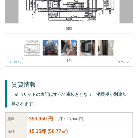
図面
1
/
4
前へ
次へ
賃貸情報
※当サイトの表記はすべて税抜きとなり、消費税が別途加
算されます。
353,050 円
（坪：23,000 円）
賃料
15.35坪
(
50.77
㎡)
面積