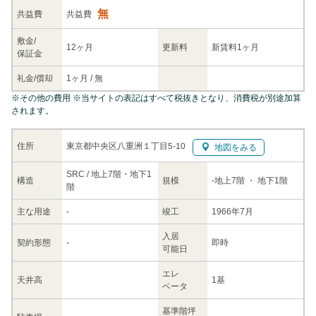
無
共益
費
共益費
敷金/
12ヶ月
更新料
新賃料1ヶ月
保証金
礼金/
償却
1ヶ月
/
無
※
その他の費用
※当サイトの表記はすべて税抜きとなり、消費税が別途加算
されます。
東京都中央区八重洲１丁目5-10
住所
地図をみる
SRC / 地上7階・地下1
構造
規模
-
地上7階
・ 地下1階
階
主な
用途
-
竣工
1966年7月
入居
契約
形態
-
即時
可能日
エレ
天井高
1基
ベータ
基準階坪